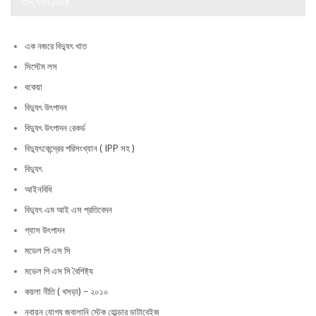
তথ্যভাণ্ডার
এক নজরে বিদ্যুৎ খাত
সিস্টেম লস
বকেয়া
বিদ্যুৎ উৎপাদন
বিদ্যুৎ উৎপাদন রেকর্ড
বিদ্যুৎকেন্দ্রের পরিসংখ্যান ( IPP সহ )
বিদ্যুৎ
আইনবিধি
বিদ্যুৎ এম আই এস প্রতিবেদন
গ্যাস উৎপাদন
মডেল পি এস সি
মডেল পি এস সি বৈশিষ্ট্য
কয়লা নীতি ( খসড়া) – ২০১০
নবায়ন যোগ্য জ্বালানি স্টেক হোল্ডার ডাটাবেইজ