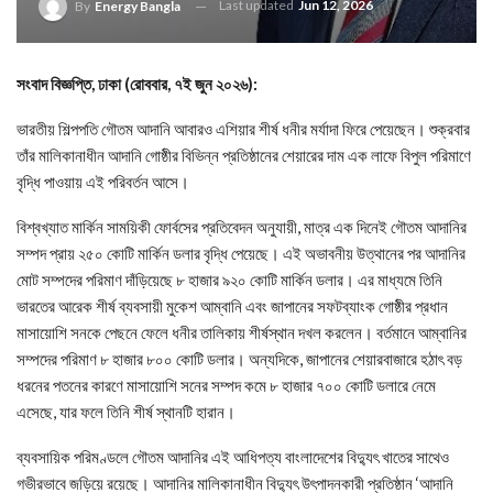
Last updated
Jun 12, 2026
By
Energy Bangla
সংবাদ বিজ্ঞপ্তি, ঢাকা (রোববার, ৭ই জুন ২০২৬):
ভারতীয় শিল্পপতি গৌতম আদানি আবারও এশিয়ার শীর্ষ ধনীর মর্যাদা ফিরে পেয়েছেন। শুক্রবার
তাঁর মালিকানাধীন আদানি গোষ্ঠীর বিভিন্ন প্রতিষ্ঠানের শেয়ারের দাম এক লাফে বিপুল পরিমাণে
বৃদ্ধি পাওয়ায় এই পরিবর্তন আসে।
বিশ্বখ্যাত মার্কিন সাময়িকী ফোর্বসের প্রতিবেদন অনুযায়ী, মাত্র এক দিনেই গৌতম আদানির
সম্পদ প্রায় ২৫০ কোটি মার্কিন ডলার বৃদ্ধি পেয়েছে। এই অভাবনীয় উত্থানের পর আদানির
মোট সম্পদের পরিমাণ দাঁড়িয়েছে ৮ হাজার ৯২০ কোটি মার্কিন ডলার। এর মাধ্যমে তিনি
ভারতের আরেক শীর্ষ ব্যবসায়ী মুকেশ আম্বানি এবং জাপানের সফটব্যাংক গোষ্ঠীর প্রধান
মাসায়োশি সনকে পেছনে ফেলে ধনীর তালিকায় শীর্ষস্থান দখল করলেন। বর্তমানে আম্বানির
সম্পদের পরিমাণ ৮ হাজার ৮০০ কোটি ডলার। অন্যদিকে, জাপানের শেয়ারবাজারে হঠাৎ বড়
ধরনের পতনের কারণে মাসায়োশি সনের সম্পদ কমে ৮ হাজার ৭০০ কোটি ডলারে নেমে
এসেছে, যার ফলে তিনি শীর্ষ স্থানটি হারান।
ব্যবসায়িক পরিমণ্ডলে গৌতম আদানির এই আধিপত্য বাংলাদেশের বিদ্যুৎ খাতের সাথেও
গভীরভাবে জড়িয়ে রয়েছে। আদানির মালিকানাধীন বিদ্যুৎ উৎপাদনকারী প্রতিষ্ঠান ‘আদানি