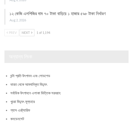
১২ কেজি এলপিজির দাম ৭০ টাকা বাড়িয়ে ১ হাজার ৫৯৮ টাকা নির্ধারণ
Aug 2, 2026
PREV
NEXT
1 of 1,194
অন্যান্য লিংক
ঘন্টা প্রতি উৎপাদন এবং লোডশেড
ভারত থেকে আমদানিকৃত বিদ্যুৎ
সর্বাধিক উৎপাদনে এলাকা ভিত্তিক সরবরাহ
খুচরা বিদ্যুৎ মূল্যহার
গ্যাস এরট্যারিফ
কনডেনসেট