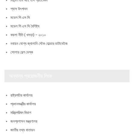
বিদ্যুৎ এম আই এস প্রতিবেদন
গ্যাস উৎপাদন
মডেল পি এস সি
মডেল পি এস সি বৈশিষ্ট্য
কয়লা নীতি ( খসড়া) – ২০১০
নবায়ন যোগ্য জ্বালানি স্টেক হোল্ডার ডাটাবেইজ
সোলার হেল্প ডেস্ক
অন্যান্য প্রয়োজনীয় লিংক
রাষ্ট্রপতির কার্যালয়
প্রধানমন্ত্রীর কার্যালয়
মন্ত্রিপরিষদ বিভাগ
জনপ্রশাসন মন্ত্রণালয়
জাতীয় তথ্য বাতায়ন