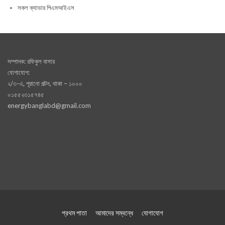
সকল ক্যাডার পিএমআইএস
সম্পাদক: রফিকুল বাসার
যোগাযোগ:
২/৩-এ, পূরানো পল্টন, থাকা – ১০০০
০১৫৫২৩১৫৭৪৫
energybanglabd@gmail.com
প্রথম পাতা
আমাদের সম্বন্ধে
যোগাযোগ