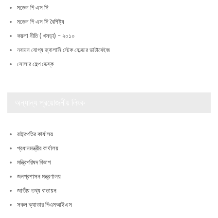
মডেল পি এস সি
মডেল পি এস সি বৈশিষ্ট্য
কয়লা নীতি ( খসড়া) – ২০১০
নবায়ন যোগ্য জ্বালানি স্টেক হোল্ডার ডাটাবেইজ
সোলার হেল্প ডেস্ক
অন্যান্য প্রয়োজনীয় লিংক
রাষ্ট্রপতির কার্যালয়
প্রধানমন্ত্রীর কার্যালয়
মন্ত্রিপরিষদ বিভাগ
জনপ্রশাসন মন্ত্রণালয়
জাতীয় তথ্য বাতায়ন
সকল ক্যাডার পিএমআইএস