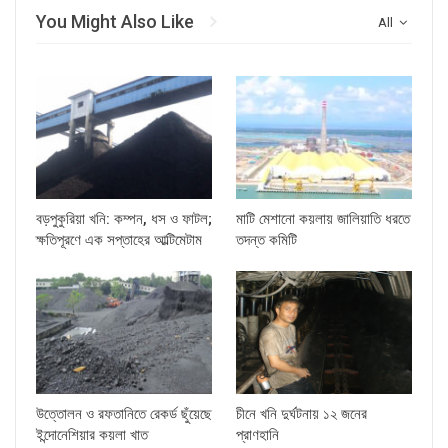
You Might Also Like
All
বড়পুকুরিয়া খনি: কম্পন, ধস ও ফাটল;
মাটি মেশানো কয়লায় জালিয়াতি ধরতে
ক্ষতিপূরণে এক সপ্তাহের আল্টিমেটাম
তদন্ত কমিটি
উত্তোলন ও রফতানিতে রেকর্ড ছুঁয়েছে
চীনে খনি দুর্ঘটনায় ১২ জনের
ইন্দোনেশিয়ার কয়লা খাত
প্রাণহানি