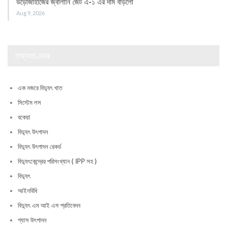
উড়োজাহাজের জ্বালানি জেট এ-১ এর দাম বাড়লো
Aug 9, 2026
তথ্যভাণ্ডার
এক নজরে বিদ্যুৎ খাত
সিস্টেম লস
বকেয়া
বিদ্যুৎ উৎপাদন
বিদ্যুৎ উৎপাদন রেকর্ড
বিদ্যুৎকেন্দ্রের পরিসংখ্যান ( IPP সহ )
বিদ্যুৎ
আইনবিধি
বিদ্যুৎ এম আই এস প্রতিবেদন
গ্যাস উৎপাদন