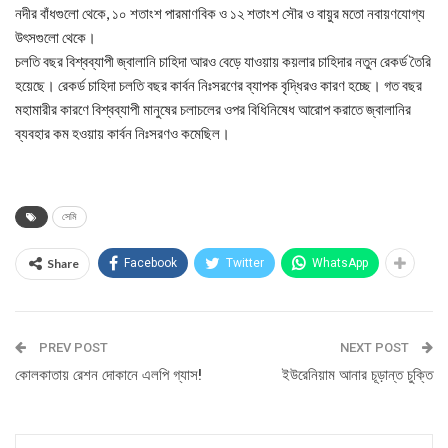
নদীর বাঁধগুলো থেকে, ১০ শতাংশ পারমাণবিক ও ১২ শতাংশ সৌর ও বায়ুর মতো নবায়ণযোগ্য
উৎসগুলো থেকে।
চলতি বছর বিশ্বব্যাপী জ্বালানি চাহিদা আরও বেড়ে যাওয়ায় কয়লার চাহিদার নতুন রেকর্ড তৈরি
হয়েছে। রেকর্ড চাহিদা চলতি বছর কার্বন নিঃসরণের ব্যাপক বৃদ্ধিরও কারণ হচ্ছে। গত বছর
মহামারীর কারণে বিশ্বব্যাপী মানুষের চলাচলের ওপর বিধিনিষেধ আরোপ করাতে জ্বালানির
ব্যবহার কম হওয়ায় কার্বন নিঃসরণও কমেছিল।
সেমি
Share
Facebook
Twitter
WhatsApp
PREV POST
NEXT POST
কোলকাতায় রেশন দোকানে এলপি গ্যাস!
ইউরেনিয়াম আনার চূড়ান্ত চুক্তি