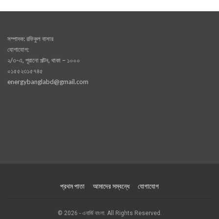
সম্পাদক: রফিকুল বাসার
যোগাযোগ:
২/৩-এ, পূরানো পল্টন, থাকা – ১০০০
০১৫৫২৩১৫৭৪৫
energybanglabd@gmail.com
প্রথম পাতা
আমাদের সম্বন্ধে
যোগাযোগ
© 2026 - এনার্জি বাংলা. All Rights Reserved.