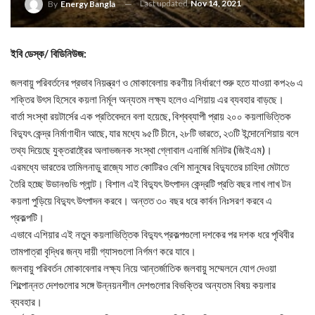
Last updated
Nov 14, 2021
By
Energy Bangla
ইবি ডেস্ক/ বিডিনিউজ:
জলবায়ু পরিবর্তনের প্রভাব নিয়ন্ত্রণ ও মোকাবেলায় করণীয় নির্ধারণে শুরু হতে যাওয়া কপ২৬ এ
শক্তির উৎস হিসেবে কয়লা নির্মূল অন্যতম লক্ষ্য হলেও এশিয়ায় এর ব্যবহার বাড়ছে।
বার্তা সংস্থা রয়টার্সের এক প্রতিবেদনে বলা হয়েছে, বিশ্বব্যাপী প্রায় ২০০ কয়লাভিত্তিক
বিদ্যুৎ কেন্দ্র নির্মাণাধীন আছে, যার মধ্যে ৯৫টি চীনে, ২৮টি ভারতে, ২৩টি ইন্দোনেশিয়ায় বলে
তথ্য দিয়েছে যুক্তরাষ্ট্রের অলাভজনক সংস্থা গ্লোবাল এনার্জি মনিটর (জিইএম)।
এরমধ্যে ভারতের তামিলনাডু রাজ্যে সাত কোটিরও বেশি মানুষের বিদ্যুতের চাহিদা মেটাতে
তৈরি হচ্ছে উডানগুডি প্লান্ট। বিশাল এই বিদ্যুৎ উৎপাদন কেন্দ্রটি প্রতি বছর লাখ লাখ টন
কয়লা পুড়িয়ে বিদ্যুৎ উৎপাদন করবে। অন্তত ৩০ বছর ধরে কার্বন নিঃসরণ করবে এ
প্রকল্পটি।
এভাবে এশিয়ার এই নতুন কয়লাভিত্তিক বিদ্যুৎ প্রকল্পগুলো দশকের পর দশক ধরে পৃথিবীর
তামপাত্রা বৃদ্ধির জন্য দায়ী গ্যাসগুলো নির্গমণ করে যাবে।
জলবায়ু পরিবর্তন মোকাবেলার লক্ষ্য নিয়ে আন্তর্জাতিক জলবায়ু সম্মেলনে যোগ দেওয়া
শিল্পোন্নত দেশগুলোর সঙ্গে উন্নয়নশীল দেশগুলোর বিভক্তির অন্যতম বিষয় কয়লার
ব্যবহার।