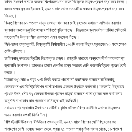
কার্বন নিঃসরণ কমাতে অনেক শিল্পোন্নত দেশ কয়লাভিত্তিক বিদ্যুৎ প্রকল্প বন্ধ করে দিচ্ছে।
এদের মধ্যে যুক্তরাষ্ট্র একাই ২০০০ সাল থেকে ৩০১টি এ ধরনের বিদ্যুৎ প্রকল্প বন্ধ করে
দিয়েছে।
কিন্তু বিশ্বের ৬০ শতাংশ মানুষ যেখানে বাস করে সেই বৃহত্তম মহাদেশ এশিয়ায় কয়লার
ব্যবহার দ্রুত সঙ্কুচিত হওয়ার পরিবর্তে বৃদ্ধি পাচ্ছে। বিদ্যুতের ক্রমবর্ধমান চাহিদা মেটাতেই
মহাদেশটির উন্নয়নশীল দেশগুলো এমন পদক্ষেপ নিচ্ছে।
জিইএমের তথ্যানুযায়ী, বিশ্বব্যাপী নির্মাণাধীন ১৯৫টি কয়লা বিদ্যুৎ প্রকল্পের ৯০ শতাংশেরও
বেশি এশিয়ায়।
তামিলনাডু ভারতের দ্বিতীয় শিল্পোন্নত রাজ্য। রাজ্যটি ভারতের অন্যতম শীর্ষ নবায়নযোগ্য
জ্বালানি উৎপাদক। তারপরও তারাই দেশটির মধ্যে সবচেয়ে বেশি কয়লাভিত্তিক প্রকল্প তৈরি
করছে।
‘আমরা শুধু সৌর ও বায়ুর ওপর নির্ভর করতে পারবো না’ রয়টার্সকে বলেছেন তামিলনাডু
জেনারেশন এন্ড ডিস্ট্রিবিউশন কর্পোরেশনের একজন উর্ধ্বতন কর্মকর্তা। ‘কয়লাই বিদ্যুতের
প্রধান উৎস, সৌর শুধু কেকের উপরের প্রলেপ মাত্র’ বলেছেন গণমাধ্যমের সঙ্গে কথা বলার
অনুমতি না থাকায় নাম প্রকাশে অনিচ্ছুক এই কর্মকর্তা।
নবায়নযোগ্য জ্বালানি উৎপাদনের নাটকীয় বৃদ্ধি ঘটলেও বিশ্ব অর্থনীতি এখনও বিদ্যুতের
জন্য কয়লার ওপরই নির্ভরশীল।
বিপি স্ট্যাটিস্টিক্যাল রিভিউয়ের তথ্যানুযায়ী, ২০২০ সালে বিশ্বের মোট বিদ্যুতের ৩৫
শতাংশের বেশি এসেছে কয়লা থেকে, প্রায় ২৫ শতাংশ প্রাকৃতিক গ্যাস থেকে, ১৬ শতাংশ