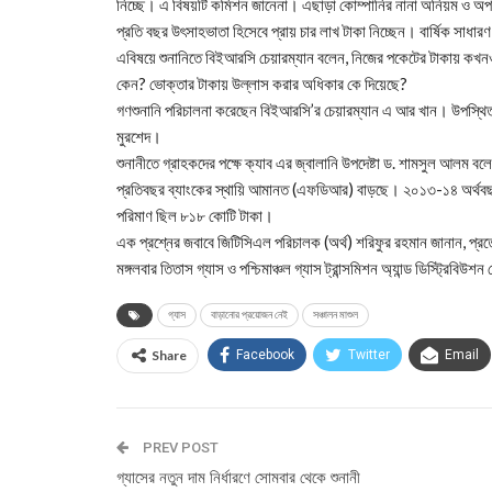
নিচ্ছে। এ বিষয়টি কমিশন জানেনা। এছাড়া কোম্পানির নানা অনিয়ম ও অপ
প্রতি বছর উৎসাহভাতা হিসেবে প্রায় চার লাখ টাকা নিচ্ছেন। বার্ষিক সাধা
এবিষয়ে শুনানিতে বিইআরসি চেয়ারম্যান বলেন, নিজের পকেটের টাকায় কখ
কেন? ভোক্তার টাকায় উল্লাস করার অধিকার কে দিয়েছে?
গণশুনানি পরিচালনা করেছেন বিইআরসি’র চেয়ারম্যান এ আর খান। উপস্থিত
মুরশেদ।
শুনানীতে গ্রাহকদের পক্ষে ক্যাব এর জ্বালানি উপদেষ্টা ড. শামসুল আলম ব
প্রতিবছর ব্যাংকের স্থায়ি আমানত (এফডিআর) বাড়ছে। ২০১৩-১৪ অর্
পরিমাণ ছিল ৮১৮ কোটি টাকা।
এক প্রশ্নের জবাবে জিটিসিএল পরিচালক (অর্থ) শরিফুর রহমান জানান, প্র
মঙ্গলবার তিতাস গ্যাস ও পশ্চিমাঞ্চল গ্যাস ট্রান্সমিশন অ্যান্ড ডিস্ট্রিবিউশ
গ্যাস
বাড়ানোর প্রয়োজন নেই
সঞ্চালন মাশুল
Share
Facebook
Twitter
Email
PREV POST
গ্যাসের নতুন দাম নির্ধারণে সোমবার থেকে শুনানী