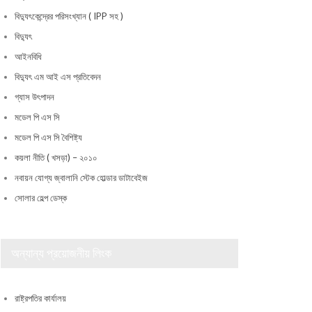
বিদ্যুৎকেন্দ্রের পরিসংখ্যান ( IPP সহ )
বিদ্যুৎ
আইনবিধি
বিদ্যুৎ এম আই এস প্রতিবেদন
গ্যাস উৎপাদন
মডেল পি এস সি
মডেল পি এস সি বৈশিষ্ট্য
কয়লা নীতি ( খসড়া) – ২০১০
নবায়ন যোগ্য জ্বালানি স্টেক হোল্ডার ডাটাবেইজ
সোলার হেল্প ডেস্ক
অন্যান্য প্রয়োজনীয় লিংক
রাষ্ট্রপতির কার্যালয়