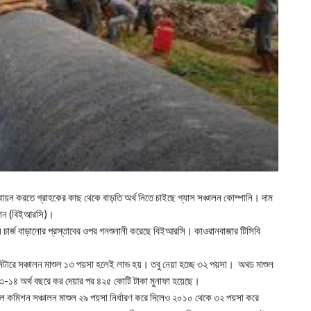
তবায়ন করতে গ্রাহকের কাছ থেকে বাড়তি অর্থ নিতে চাইছে গ্যাস সঞ্চালন কোম্পানি। দাম
মিশন (বিইআরসি)।
নে চার্জ বাড়ানোর প্রস্তাবের ওপর গনশুনানী করেছে বিইআরসি। কাওরানবাজার টিসিবি
নমিটারে সঞ্চালন মাশুল ১৩ পয়সা হলেই লাভ হয়। তবু নেয়া হচ্ছে ৩২ পয়সা। অথচ মাশুল
-১৪ অর্থ বছরে কর দেয়ার পর ৪২৫ কোটি টাকা মুনাফা হয়েছে।
 কমিশন সঞ্চালন মাশুল ২৯ পয়সা নির্ধারণ করে দিলেও ২০১০ থেকে ৩২ পয়সা করে