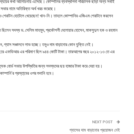
ব্যয়ের কথা আলোচনায় এসেছে। কোম্পানির ব্যবস্থাপনা পরিচালক ছাড়া অন্য সবাই
রণ সভার নামে অতিরিক্ত অর্থ খরচ করেছে।
নও শেরাটন হোটেলে খেয়েছেন! খান-নি। তাহলে কোম্পানির এজিএম শেরাটনে করলেন
 ছিলেন সদস্য ড. সেলিম মাহমুদ, প্রকৌশলী দেলোয়ার হোসেন, মাকসুদুল হক ও রহমান
লেন, গ্যাস সঞ্চালনে লাভ হচ্ছে। তবুও দাম বাড়ানোর কোন যুক্তি নেই।
থবছরে এফডিআর এর পরিমাণ ছিল ৯৪৪ কোটি টাকা। তারআগের বছর ২০১২-১৩ তে এর
ত্যেক বোর্ড সভায় উপস্থিতির জন্য সদস্যদের ছয় হাজার টাকা করে দেয়া হয়।
ন কোম্পানি’র প্রস্তা্বের ওপর শুনানি হবে।
NEXT POST
গ্যাসের দাম বাড়ানোর প্রয়োজন নেই