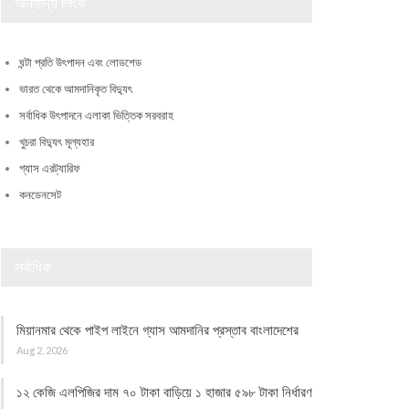
অন্যান্য লিংক
ঘন্টা প্রতি উৎপাদন এবং লোডশেড
ভারত থেকে আমদানিকৃত বিদ্যুৎ
সর্বাধিক উৎপাদনে এলাকা ভিত্তিক সরবরাহ
খুচরা বিদ্যুৎ মূল্যহার
গ্যাস এরট্যারিফ
কনডেনসেট
সর্বাধিক
মিয়ানমার থেকে পাইপ লাইনে গ্যাস আমদানির প্রস্তাব বাংলাদেশের
Aug 2, 2026
১২ কেজি এলপিজির দাম ৭০ টাকা বাড়িয়ে ১ হাজার ৫৯৮ টাকা নির্ধারণ