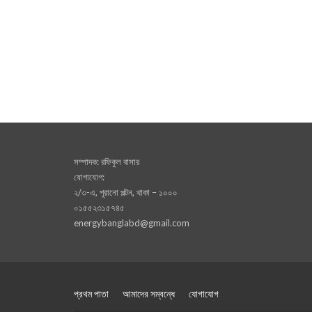
সম্পাদক: রফিকুল বাসার
যোগাযোগ:
২/৩-এ, পূরানো পল্টন, থাকা – ১০০০
০১৫৫২৩১৫৭৪৫
energybanglabd@gmail.com
প্রথম পাতা
আমাদের সম্বন্ধে
যোগাযোগ