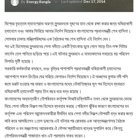
Last updated
Dec 17, 2014
By
Energy Bangla
বিশ্বের বৃহত্তম ম্যানগ্রোভ অরণ্য সুন্দরবনকে দূষণের হাত থেকে রক্ষা করার জন্য ঘষিয়াখালী
চ্যানেলে
আবার ফিরিয়ে আনার নির্দেশ দিয়েছেন বাংলাদেশের প্রধানমন্ত্রী শেখ হাসিনা।
নাব্য
সোমবার ঢাকায় মন্ত্রিপরিষদের এক বৈঠকের পর শেখ হাসিনা এই নির্দেশ দেন।
গত ৯ই ডিসেম্বর সুন্দরবনের শেলা নদীতে একটি ট্যাংকার ডুবে গেলে সাড়ে তিন লক্ষ লিটার
ফার্নেস তেল পানিতে ছড়িয়ে পড়ে।এই ঘটনায় সুন্দরবনে এ যাবতকালের সবচেয়ে বড় পরিবেশ
বিপর্যয় সৃষ্টি হয়েছে।
সরকারি কর্মকর্তারা বলছেন,
বৃদ্ধির পাশাপাশি প্রধানমন্ত্রী ঘষিয়াখালী চ্যানেলের
নাব্য
আশেপাশে সকল চিংড়ির ঘের সরিয়ে ফেলারও নির্দেশ দিয়েছেন।ঐ অঞ্চলের কুমার নদী পলি
জমে ভরাট হওয়ার পর ভারত ও বাংলাদেশের মধ্যে নৌবাণিজ্যের মূল পথ হিসেবে ব্যবহৃত
ঘষিয়াখালী চ্যানেলটি প্রায় তিন বছর ধরে বন্ধ রয়েছে।
বাংলাদেশের অভ্যন্তরীণ নৌপরিবহন কর্তৃপক্ষ বিআইডব্লিউটিএ তখন থেকে সুন্দরবনের ভেতর
দিয়ে শেলা নদীকে বিকল্প পথ হিসেবে ব্যবহার করছে।পরিবেশ ঝুঁকির কারণে বাংলাদেশের বন
কর্তৃপক্ষ এবং পরিবেশ আন্দোলনকারীরা দীর্ঘদিন ধরে শেলা নদীর বিকল্প নৌপথটি বন্ধ করার জন্য
দাবি করে আসছিলেন।তেল দুষণের এই ঘটনার পর রোববার এক আন্তমন্ত্রণালয় বৈঠকে
পরিবেশ ও বন মন্ত্রণালয় আরেকবার ঐ নৌপথ স্থায়ীভাবে বন্ধের সুপারিশ করে।কিন্তু
নৌপরিবহনমন্ত্রী শাজাহান খান এই প্রস্তাব নাকচ করেন।