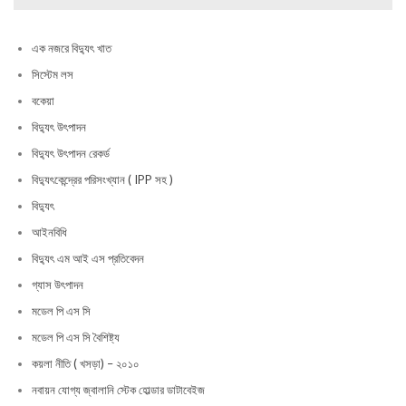
এক নজরে বিদ্যুৎ খাত
সিস্টেম লস
বকেয়া
বিদ্যুৎ উৎপাদন
বিদ্যুৎ উৎপাদন রেকর্ড
বিদ্যুৎকেন্দ্রের পরিসংখ্যান ( IPP সহ )
বিদ্যুৎ
আইনবিধি
বিদ্যুৎ এম আই এস প্রতিবেদন
গ্যাস উৎপাদন
মডেল পি এস সি
মডেল পি এস সি বৈশিষ্ট্য
কয়লা নীতি ( খসড়া) – ২০১০
নবায়ন যোগ্য জ্বালানি স্টেক হোল্ডার ডাটাবেইজ