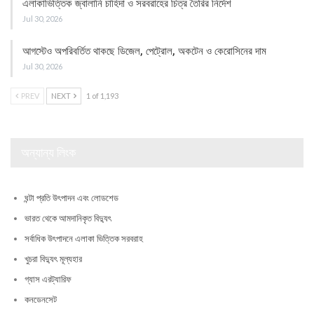
এলাকাভিত্তিক জ্বালানি চাহিদা ও সরবরাহের চিত্র তৈরির নির্দেশ
Jul 30, 2026
আগস্টেও অপরিবর্তিত থাকছে ডিজেল, পেট্রোল, অকটেন ও কেরোসিনের দাম
Jul 30, 2026
PREV
NEXT
1 of 1,193
অন্যান্য লিংক
ঘন্টা প্রতি উৎপাদন এবং লোডশেড
ভারত থেকে আমদানিকৃত বিদ্যুৎ
সর্বাধিক উৎপাদনে এলাকা ভিত্তিক সরবরাহ
খুচরা বিদ্যুৎ মূল্যহার
গ্যাস এরট্যারিফ
কনডেনসেট