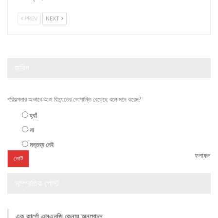
PREV
NEXT
জরিপ
পরিকল্পনার অভাবে আজ বিদ্যুতের ভোগান্তি বেড়েছে বলে মনে করেন?
হ্যাঁ
না
মন্তব্য নেই
ফলাফল
সাম্প্রতিক পোস্ট
এক কার্গো এলএনজি কেনায় অনুমোদন