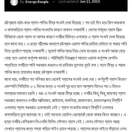
Last updated
Jun 11, 2015
By
Energy Bangla
চট্টগ্রামে হঠাৎ করে গ্যাস-পানির তীব্র সংকট দেখা দিয়েছে। গত দুই দিন ধরে শিল্প কারখানা
ও বাসাবাড়িতে গ্যাস-পানির সংকটের কারণে নাকাল নগরবাসী। দেশের সর্ববৃহৎ গ্যাস ফিল্ড
বিবিয়ানা থেকে গ্যাস না আসার কারণে নগরীর বিভিন্ন এলাকায় এ গ্যাস সংকট দেখা দিয়েছে
বলে জানা যায়। এ ছাড়া গ্রীষ্মের খরতাপে চট্টগ্রাম ওয়াসা পানির চাহিদা মেটাতে না পারায় পানি
নিয়ে দুর্ভোগে পড়েছে নগরবাসী। ভূগর্ভে পানির স্তর নিচে নেমে যাওয়ায় এ সংকট আরো বেড়ে
গেছে বলে ওয়াসা কর্তৃপক্ষ জানায়। পরিস্থিতি নিয়ন্ত্রণে আনতে ওয়াসা কর্তৃপক্ষ রেশনিং
পদ্ধতিতে নগরীতে পানি সরবরাহ করলেও তা চাহিদার তুলনায় খুবই কম। ফলে তীব্র এ গরমে
পানির জন্য হাহাকার করছে চট্টগ্রাম নগরবাসী।
জানা যায়, নগরীতে গত শনিবার রাত থেকেই গ্যাসের সংকট দেখা দেয়। কর্ণফুলী গ্যাস বিতরণ
কোম্পানি লিমিটেড ২-১ দিনের মধ্যে এ সংকট দূর হবে বলে আশ্বাস দিলেও গত ৩ দিনেও
সমস্যার সমাধান হয়নি। বরং এ সংকট আরো তীব্র হচ্ছে। নগরীর কিছু কিছু জায়গায় গ্যাস
সরবরাহ থাকলেও নগরীর অক্সিজেন, ঝাউতলা, বাকলিয়া, জামালখান, রহমতগঞ্জসহ বিস্তীর্ণ
এলাকায় গ্যাস সরবরাহ একেবারেই নেই। গ্যাস সংকটের কারণে বিস্তীর্ণ এলাকার
বাসাবাড়িতে চুলা জ্বলছে না। তাই অনেকে হোটেল-রেস্তোরাঁ থেকে খাবার কিনে খাচ্ছেন। এ
ছাড়া নগরীর বেশিরভাগ সিএনজি ফিলিং স্টেশনে গ্যাস নেই। যেসব স্টেশনে গ্যাস আছে
সেখানে গ্যাসের জন্য লম্বা গাড়ির লাইন চোখে পড়েছে। গ্যাসের জন্য লাইনে দাঁড়ানো এসব