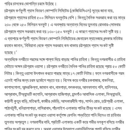
গাড়ির চালকের ভোগান্তি চরমে উঠেছে।
চট্টগ্রাম কর্ণফুলী গ্যাস বিতরণ কোম্পানি লিমিটেড (কেজিডিসিএল) সূত্রে জানা যায়,
চট্টগ্রামে গ্যাসের চাহিদা ৫০০ মিলিয়ন ঘনফুটের বেশি। কিন্তু দৈনিক সরবরাহ করা হয় মাত্র
২৩০ থেকে ২৫০ মিলিয়ন ঘনফুট। এ অবস্থায় অন্যান্য দিনের তুলনায় রোববার-সোমবার
চট্টগ্রামে গ্যাস সরবরাহ করা হয় ১৩০-১৫০ ঘনফুট। এ কারণে গ্যাসের সংকট সৃষ্টি হয়।
এ ব্যাপারে কর্ণফুলী গ্যাস বিতরণ কোম্পানি লিমিটেডের জেনারেল ম্যানেজার খন্দকার মতিউর
রহমান জানান, ‘বিবিয়ানা থেকে গ্যাস সরবরাহ কম থাকায় চট্টগ্রামে গ্যাস সংকট সৃষ্টি
হয়েছে।’
অন্যদিকে নগরীতে গরমের সঙ্গে পাল্লা দিয়ে বাড়ছে পানির চাহিদা। কিন্তু নগরবাসীর এ চাহিদা
মেটাতে অক্ষম চট্টগ্রাম ওয়াসা। চট্টগ্রাম নগরীতে দৈনিক পানির চাহিদা রয়েছে প্রায় ৫০ কোটি
লিটার। কিন্তু ওয়াসা উৎপাদন করতে পারছে মাত্র ১৭ কোটি লিটার। ফলে নগরবাসীকে গরম
এলেই পানির জন্য চরম দুর্ভোগে পড়তে হয়। বিশেষ করে নগরীর চকবাজার, বাকলিয়া,
কাপাসগোলা, আন্দরকিল্লা, জামাল খান, দামপাড়া, শুলকবহর, আলফালাহ গলি, হালিশহর,
আগ্রাবাদ, টিঅ্যান্ডটি কলোনি, আগ্রাবাদ হাজিপাড়া, চান্দগাঁও আবাসিক এলাকা, সিঅ্যান্ডবি,
কাট্টলী কুতুব বাড়ি, মতিঝর্ণা, কাজীর দেউড়ি, আসকারদীঘি পাড়, সার্সন রোড, চট্টেশ্বরী এলাকা,
পাঠানটুলী, ধনিয়ালাপাড়া, নাসিরাবাদ, পাঁচলাইশ এলাকায় পানির তীব্র সংকট রয়েছে। এসব
এলাকায় পানির সংকট দূর করতে ওয়াসা কর্তৃপক্ষ রেশনিং পদ্ধতিতে পানি দিলেও তা চাহিদার
তুলনায় অপ্রতুল। নগরবাসীর দাবি, প্রতিটি এলাকায় একটি করে গভীর নলকূপ বসিয়ে নগরীর
পানির সংকট দূর করতে হবে। অথবা ওয়াসার উদ্যোগে ওয়ার্ডভিত্তিক প্লান্ট বসিয়ে নগরীর