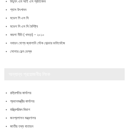
বিদ্যুৎ এম আই এস প্রতিবেদন
গ্যাস উৎপাদন
মডেল পি এস সি
মডেল পি এস সি বৈশিষ্ট্য
কয়লা নীতি ( খসড়া) – ২০১০
নবায়ন যোগ্য জ্বালানি স্টেক হোল্ডার ডাটাবেইজ
সোলার হেল্প ডেস্ক
অন্যান্য প্রয়োজনীয় লিংক
রাষ্ট্রপতির কার্যালয়
প্রধানমন্ত্রীর কার্যালয়
মন্ত্রিপরিষদ বিভাগ
জনপ্রশাসন মন্ত্রণালয়
জাতীয় তথ্য বাতায়ন