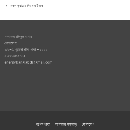
সকল ক্যাডার পিএমআইএস
সম্পাদক: রফিকুল বাসার
যোগাযোগ:
২/৩-এ, পূরানো পল্টন, থাকা – ১০০০
০১৫৫২৩১৫৭৪৫
energybanglabd@gmail.com
প্রথম পাতা
আমাদের সম্বন্ধে
যোগাযোগ