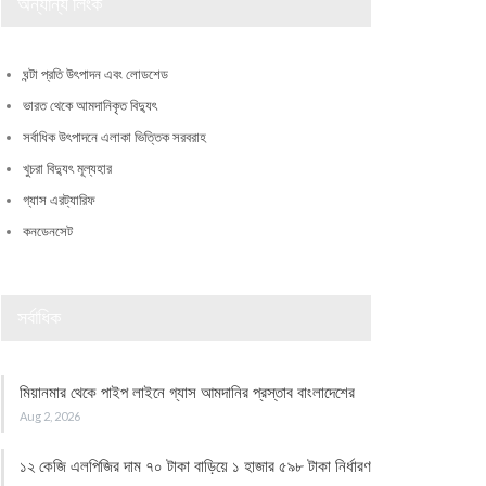
অন্যান্য লিংক
ঘন্টা প্রতি উৎপাদন এবং লোডশেড
ভারত থেকে আমদানিকৃত বিদ্যুৎ
সর্বাধিক উৎপাদনে এলাকা ভিত্তিক সরবরাহ
খুচরা বিদ্যুৎ মূল্যহার
গ্যাস এরট্যারিফ
কনডেনসেট
সর্বাধিক
মিয়ানমার থেকে পাইপ লাইনে গ্যাস আমদানির প্রস্তাব বাংলাদেশের
Aug 2, 2026
১২ কেজি এলপিজির দাম ৭০ টাকা বাড়িয়ে ১ হাজার ৫৯৮ টাকা নির্ধারণ