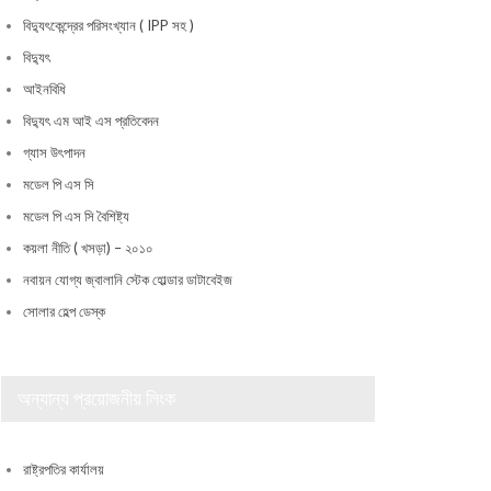
বিদ্যুৎকেন্দ্রের পরিসংখ্যান ( IPP সহ )
বিদ্যুৎ
আইনবিধি
বিদ্যুৎ এম আই এস প্রতিবেদন
গ্যাস উৎপাদন
মডেল পি এস সি
মডেল পি এস সি বৈশিষ্ট্য
কয়লা নীতি ( খসড়া) – ২০১০
নবায়ন যোগ্য জ্বালানি স্টেক হোল্ডার ডাটাবেইজ
সোলার হেল্প ডেস্ক
অন্যান্য প্রয়োজনীয় লিংক
রাষ্ট্রপতির কার্যালয়