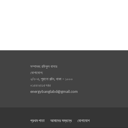
সম্পাদক: রফিকুল বাসার
যোগাযোগ:
২/৩-এ, পূরানো পল্টন, থাকা – ১০০০
০১৫৫২৩১৫৭৪৫
energybanglabd@gmail.com
প্রথম পাতা
আমাদের সম্বন্ধে
যোগাযোগ