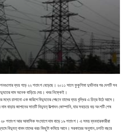
শনগুলোর ব্যয় গড়ে ২২ শতাংশ বেড়েছে। ২০১১ সালে ফুকুশিমা দুর্ঘটনার পর দেশটি সব
যা বিদ্যুতের দাম অনেক বাড়িয়ে দেয়। খবর নিক্কেই।
র মধ্যে চালানো এক জরিপে বিদ্যুতের পেছনে তাদের ব্যয় বৃদ্ধির এ চিত্র উঠে আসে।
ে দাম বাড়ায় জাপানের সাতটি বিদ্যুত্ উত্পাদন কোম্পানি, যার সবচেয়ে বড় অংশটি শেষ
ড়ে ২৮ শতাংশ আর আবাসিক সংযোগে দাম বাড়ে ১৯ শতাংশ। এ সময় ব্যবহারকারীরা
্থার মাধ্যমে বিদ্যুত্ বাবদ তাদের খরচ কিছুটা কমিয়ে আনে। সরকারের অনুমান, চলতি বছরে