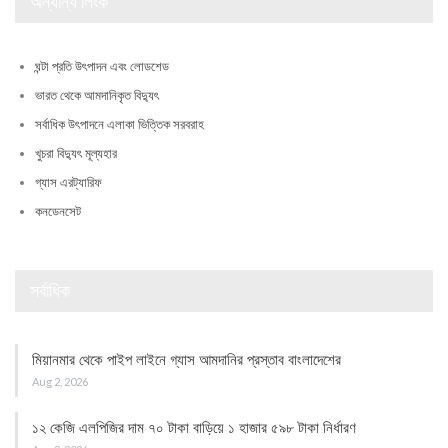
অন্যান্য লিংক
ঘন্টা প্রতি উৎপাদন এবং লোডশেড
ভারত থেকে আমদানিকৃত বিদ্যুৎ
সর্বাধিক উৎপাদনে এলাকা ভিত্তিক সরবরাহ
খুচরা বিদ্যুৎ মূল্যহার
গ্যাস এরট্যারিফ
কনডেনসেট
সর্বাধিক
মিয়ানমার থেকে পাইপ লাইনে গ্যাস আমদানির প্রস্তাব বাংলাদেশের
Aug 2, 2026
১২ কেজি এলপিজির দাম ৭০ টাকা বাড়িয়ে ১ হাজার ৫৯৮ টাকা নির্ধারণ