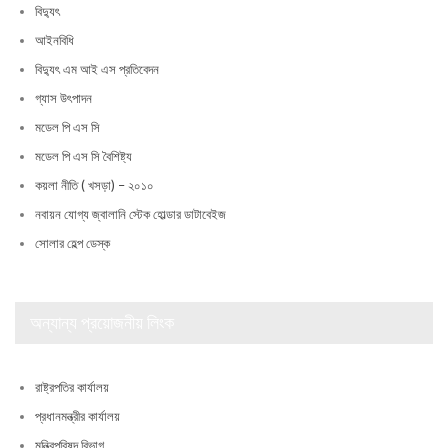
বিদ্যুৎ
আইনবিধি
বিদ্যুৎ এম আই এস প্রতিবেদন
গ্যাস উৎপাদন
মডেল পি এস সি
মডেল পি এস সি বৈশিষ্ট্য
কয়লা নীতি ( খসড়া) – ২০১০
নবায়ন যোগ্য জ্বালানি স্টেক হোল্ডার ডাটাবেইজ
সোলার হেল্প ডেস্ক
অন্যান্য প্রয়োজনীয় লিংক
রাষ্ট্রপতির কার্যালয়
প্রধানমন্ত্রীর কার্যালয়
মন্ত্রিপরিষদ বিভাগ