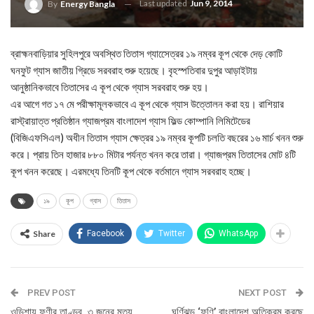
Last updated
Jun 9, 2014
By
Energy Bangla
ব্রাহ্মনবাড়িয়ার সুহিলপুরে অবস্থিত তিতাস গ্যাসেেত্রর ১৯ নম্বর কূপ থেকে দেড় কোটি
ঘনফুট গ্যাস জাতীয় গ্রিডে সরবরাহ শুরু হয়েছে। বৃহস্পতিবার দুপুর আড়াইটায়
আনুষ্ঠানিকভাবে তিতাসের এ কূপ থেকে গ্যাস সরবরাহ শুরু হয়।
এর আগে গত ১৭ মে পরীক্ষামূলকভাবে এ কূপ থেকে গ্যাস উত্তোলন করা হয়। রাশিয়ার
রাস্ট্রায়াত্ত প্রতিষ্ঠান গ্যাজপ্রম বাংলাদেশ গ্যাস ফিল্ড কোম্পানি লিমিটেডের
(বিজিএফসিএল) অধীন তিতাস গ্যাস ক্ষেত্রর ১৯ নম্বর কূপটি চলতি বছরের ১৬ মার্চ খনন শুরু
করে। প্রায় তিন হাজার ৮৮০ মিটার পর্যন্ত খনন করে তারা। গ্যাজপ্রম তিতাসের মোট ৪টি
কূপ খনন করেছে। এরমধ্যে তিনটি কূপ থেকে বর্তমানে গ্যাস সরবরাহ হচ্ছে।
১৯
কূপ
গ্যাস
তিতাস
Share
Facebook
Twitter
WhatsApp
PREV POST
NEXT POST
ওড়িশায় ফণীর তাণ্ডব, ৩ জনের মৃত্যু
ঘূর্ণিঝড় ‘ফণি’ বাংলাদেশ অতিক্রম করছে