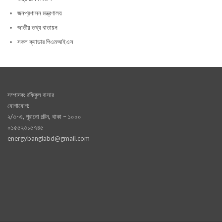
জনপ্রশাসন মন্ত্রণালয়
জাতীয় তথ্য বাতায়ন
সকল ক্যাডার পিএমআইএস
সম্পাদক: রফিকুল বাসার
যোগাযোগ:
২/৩-এ, পূরানো পল্টন, থাকা – ১০০০
০১৫৫২৩১৫৭৪৫
energybanglabd@gmail.com