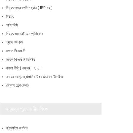
বিদ্যুৎকেন্দ্রের পরিসংখ্যান ( IPP সহ )
বিদ্যুৎ
আইনবিধি
বিদ্যুৎ এম আই এস প্রতিবেদন
গ্যাস উৎপাদন
মডেল পি এস সি
মডেল পি এস সি বৈশিষ্ট্য
কয়লা নীতি ( খসড়া) – ২০১০
নবায়ন যোগ্য জ্বালানি স্টেক হোল্ডার ডাটাবেইজ
সোলার হেল্প ডেস্ক
অন্যান্য প্রয়োজনীয় লিংক
রাষ্ট্রপতির কার্যালয়