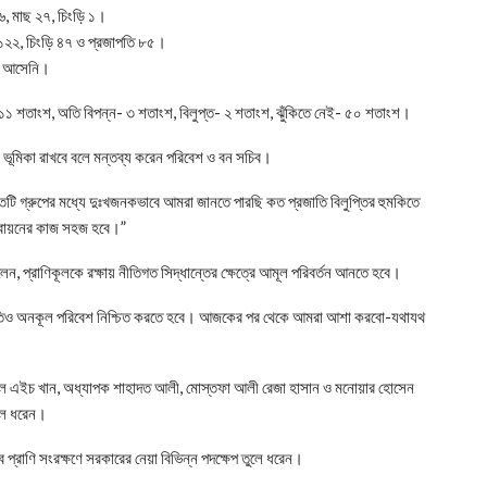
 ৬, মাছ ২৭, চিংড়ি ১।
ছ ১২২, চিংড়ি ৪৭ ও প্রজাপতি ৮৫।
ায় আসেনি।
- ১১ শতাংশ, অতি বিপন্ন- ৩ শতাংশ, বিলুপ্ত- ২ শতাংশ, ঝুঁকিতে নেই- ৫০ শতাংশ।
ায় ভূমিকা রাখবে বলে মন্তব্য করেন পরিবেশ ও বন সচিব।
তটি গ্রুপের মধ্যে দুঃখজনকভাবে আমরা জানতে পারছি কত প্রজাতি বিলুপ্তির হুমকিতে
স্তবায়নের কাজ সহজ হবে।”
 প্রাণিকূলকে রক্ষায় নীতিগত সিদ্ধান্তের ক্ষেত্রে আমূল পরিবর্তন আনতে হবে।
র প্রতিও অনকূল পরিবেশ নিশ্চিত করতে হবে। আজকের পর থেকে আমরা আশা করবো-যথাযথ
ুল এইচ খান, অধ্যাপক শাহাদত আলী, মোস্তফা আলী রেজা হাসান ও মনোয়ার হোসেন
ুলে ধরেন।
কব প্রাণি সংরক্ষণে সরকারের নেয়া বিভিন্ন পদক্ষেপ তুলে ধরেন।