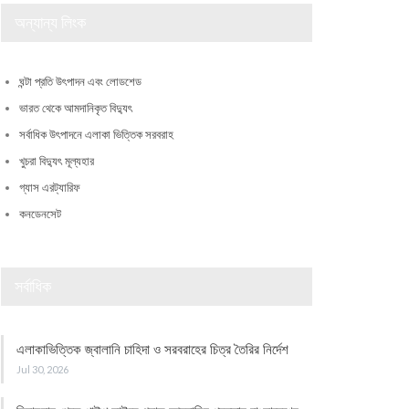
অন্যান্য লিংক
ঘন্টা প্রতি উৎপাদন এবং লোডশেড
ভারত থেকে আমদানিকৃত বিদ্যুৎ
সর্বাধিক উৎপাদনে এলাকা ভিত্তিক সরবরাহ
খুচরা বিদ্যুৎ মূল্যহার
গ্যাস এরট্যারিফ
কনডেনসেট
সর্বাধিক
এলাকাভিত্তিক জ্বালানি চাহিদা ও সরবরাহের চিত্র তৈরির নির্দেশ
Jul 30, 2026