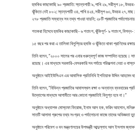
হুমকির কাছাকাছি ৯০ প্রজাতি: স্তন্যপায়ী ৯, পাখি ২৯, সরীসৃপ ১৮, উভচর
ঝুঁকিতে নেই ৮০২: স্তন্যপায়ী ৩৪, পাখি ৪২৪, সরীসৃপ ৬৩, উভচর ২৭, মা
২৭৮ প্রজাতি সম্বন্ধে সব তথ্য পাওয়া যায়নি; ২৮টি প্রজাতির পর্যালোচন
শতকরা হিসেবে হুমকির কাছাকাছি- ৬ শতাংশ, ঝুঁকিপূর্ণ- ৯ শতাংশ, বিপন্ন
১৫ বছর পর করা এ তালিকা বিলুপ্তির হুমকি ও ঝুঁকিতে থাকা প্রাণিদের রক্ষ
তিনি বলেন, “২০০০ সালের পর এবার গুরুত্বপূর্ণ কাজ সম্পাদিত হয়েছে। সা
রয়েছে। এর মাধ্যমে সরকারি-বেসরকারি সব পর্যায়ে পরিকল্পনা নেয়া ও বা
অনুষ্ঠানে আইইউসিএন এর আবাসিক প্রতিনিধি ইশতিয়াক উদ্দিন আহমেদ বলেন,
তিনি বলেন, “বিভিন্ন প্রজাতির আবাসস্থল রক্ষা ও অন্যান্য ব্যবহারে
উদ্যোগের মাধ্যমে আগামীতে আর কোনো প্রজাতিই বিলুপ্ত হবে না।”
অনুষ্ঠানে অধ্যাপক মোস্তফা ফিরোজ, ইনাম আল হক, ফরিদ আহসান, মনির
সাতটি আলাদা গ্রুপের তথ্য সংগ্রহ ও পর্যালোচনা কাজে তাদের অভিজ্ঞতা ত
অনুষ্ঠানে পরিবেশ ও বন মন্ত্রণালয়ের উপমন্ত্রী আব্দুল্লাহ আল ইসলাম জ্যা