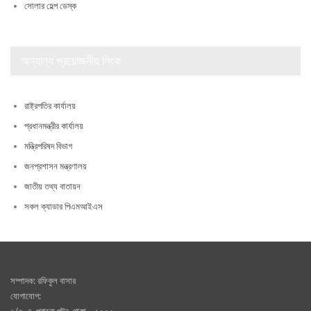
সোলার হেল্প ডেস্ক
অন্যান্য প্রয়োজনীয় লিংক
রাষ্ট্রপতির কার্যালয়
প্রধানমন্ত্রীর কার্যালয়
মন্ত্রিপরিষদ বিভাগ
জনপ্রশাসন মন্ত্রণালয়
জাতীয় তথ্য বাতায়ন
সকল ক্যাডার পিএমআইএস
সম্পাদক: রফিকুল বাসার
যোগাযোগ:
২/৩-এ, পূরানো পল্টন, থাকা – ১০০০