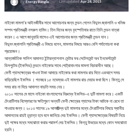
Last updated
Apr 28, 2015
By
Energy Bangla
নাইকো মামলা’র আইনজীবীর সাথে আলোচনার জন্য লন্ডন গেলেন বিদ্যুৎ জ্বালানি ও খনিজ
সম্পদ প্রতিমন্ত্রী নসরুল হামিদ। তিন দিনের জন্য বৃহস্পতিবার রাতে তিনি লন্ডন যাত্রা
করেন। এ আগে জানুয়ারি মাসেও এই আলোচনার জন্য প্রতিমন্ত্রী লন্ডন যান।
বিদ্যুৎ জ্বালানি প্রতিমন্ত্রী এ বিষয়ে বলেন, মামলার বিষয়ে আরও বেশি পর্যালোচনা করা
প্রয়োজন।
আন্তর্জাতিক সালিশ আদালত ইন্টারন্যাশনাল সেন্টার ফর সেটেলমেন্ট অব ইনভেস্টমেন্ট
ডিসপুটেড (ইকসিড) লন্ডনে নাইকোর সাথে পেট্রোবাংলার মামলা বিচারাধীন আছে।
ফেনী গ্যাসক্ষেত্রের পাওনা টাকা আদায়ে নাইকোর করা মামলার রায় দিতে এরআগে সময়
বাড়িয়েছিল ইকসিড । গতবছর ১৫ নভেম্বর এই মামলার রায় দেয়ার কথা ছিল। কিন্তু সে
সময় রায় না দিয়ে আদালত বাড়তি সময় নেয়।
২০১০ সালের মে মাসে নাইকো বাংলাদেশের বিরুদ্ধে ইকসিড-এ দুটি মামলা করে। একটি
টেংরাটিলার বিস্ফোরণের ক্ষতিপুরণ অন্যটি ফেনী ক্ষেত্রের গ্যাসের টাকা আটকে না রেখে তা
পাওয়ার জন্য। ২০১৩ সালের ১৯ আগ®দ্ব দুই মামলার মধ্যে টেংরাটিলার বিষয়ে স্থানীয়
আদালতের রায়ই চূড়ান্ত হবে বলে জানিয়ে দেয় ইকসিড। ফেনী গ্যাসক্ষেত্রের বিষয়টি নিয়ে
দুই পক্ষের মধ্যে সমঝোতা করার পরামর্শ দেয় ইকসিড। কিন্তু উভয়ের মধ্যে কোন সমঝোতা
হয়নি।