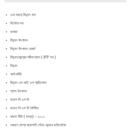
এক নজরে বিদ্যুৎ খাত
সিস্টেম লস
বকেয়া
বিদ্যুৎ উৎপাদন
বিদ্যুৎ উৎপাদন রেকর্ড
বিদ্যুৎকেন্দ্রের পরিসংখ্যান ( IPP সহ )
বিদ্যুৎ
আইনবিধি
বিদ্যুৎ এম আই এস প্রতিবেদন
গ্যাস উৎপাদন
মডেল পি এস সি
মডেল পি এস সি বৈশিষ্ট্য
কয়লা নীতি ( খসড়া) – ২০১০
নবায়ন যোগ্য জ্বালানি স্টেক হোল্ডার ডাটাবেইজ