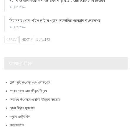
১২ কেজি এলপিজির দাম ৭০ টাকা বাড়িয়ে ১ হাজার ৫৯৮ টাকা নির্ধারণ
Aug 2, 2026
মিয়ানমার থেকে পাইপ লাইনে গ্যাস আমদানির প্রস্তাব বাংলাদেশের
Aug 2, 2026
PREV
NEXT
1 of 1,193
অন্যান্য লিংক
ঘন্টা প্রতি উৎপাদন এবং লোডশেড
ভারত থেকে আমদানিকৃত বিদ্যুৎ
সর্বাধিক উৎপাদনে এলাকা ভিত্তিক সরবরাহ
খুচরা বিদ্যুৎ মূল্যহার
গ্যাস এরট্যারিফ
কনডেনসেট