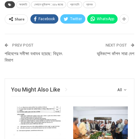
ক্ষয়ক্ষতি
নেপালে ভূমিকম্প : ৪৪৯ জনের
প্রাণহানি
ব্যাপক
Share
Facebook
Twitter
WhatsApp
PREV POST
NEXT POST
পরিবেশের সমীক্ষা যথাযথ হয়েছে: বিদ্যুৎ
ভূমিকম্পে কাঁপল সারা দেশ
বিভাগ
You Might Also Like
All