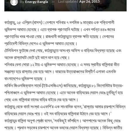
Last updated
Apr 26, 2015
By
Energy Bangla
কাঠমান্ডু, ২৫ এপ্রিল (বাসস) : নেপালে শনিবার ৭ দশমিক ৯ মাত্রার এক শক্তিশালী
ভূমিকম্প আঘাত হেনেছে। এতে ব্যাপক প্রাণহানি ঘটেছে। এখন পর্যন্ত ৪৪৯ জনের
প্রাণহানির খবর পাওয়া গেছে। রাজধানী কাঠমান্ডুতে ব্যাপক ক্ষতি হয়েছে। নেপালের
প্রতিবেশী বিভিন্ন দেশেও এ ভূমিকম্প আঘাত হেনেছে।
টেলিভিশন ফুটেজে দেখা গেছে, কাঠমান্ডুতে অসংখ্য অফিস ও বাড়িঘর বিধ্বস্ত হয়েছে এবং
অনেক রাস্তাঘাট ফেটে দুই ভাগে ভাগ হয়ে গেছে।
শনিবার বেলা সোয়া ১২ টায় এ ভূমিকম্প আঘাত হেনেছে। এ সময় স্থানীয় বাসিন্দারা ভীত
সন্ত্রস্ত হয়ে রাস্তায় বের হয়ে আসে। ভারতের উত্তরাঞ্চলের বিস্তীর্ণ এলাকা এমনকি
বাংলাদেশেও ভূমিকম্প হয়েছে ।
মার্কিন জিওলজিক্যাল সার্ভে (ইউএসজিএস) জানিয়েছে, কাঠমান্ডুর ৮১ কিলোমিটার উত্তর-
পশ্চিমাঞ্চলে এ ভূমিকম্প আঘাত হেনেছে। এতে অনেক বাড়িঘরের দেয়াল ভেঙে চুর্নবিচুর্ণ হয়ে
গেছে এবং বাসিন্দারা তাদের বাড়ির বাইরে বের হয়ে আসে।
কাঠমান্ডু থেকে বার্তা সংস্থা এএফপি’র এক সাংবাদিক বলেন, ‘রাস্তায় আমার চারপাশে বিভিন্ন
বাড়িঘরের দেয়াল ভেঙে পড়ে। ওই সব বাড়িঘরের বাসিন্দারা উঠানে বের হয়ে আসে।’
কাঠমান্ডুর বাসিন্দা অনুপা শ্রেষ্ঠা বলেন, ‘সবকিছুই কাঁপছিল। আশপাশের অনেক কিছু ভেঙে
পড়েছে। প্রধান সড়কের চারপাশে অনেক ভবনের দেয়াল বিধ্বস্ত হয়েছে। বিভিন্ন জাতীয়