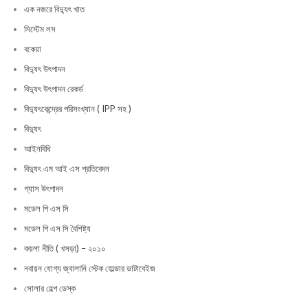
এক নজরে বিদ্যুৎ খাত
সিস্টেম লস
বকেয়া
বিদ্যুৎ উৎপাদন
বিদ্যুৎ উৎপাদন রেকর্ড
বিদ্যুৎকেন্দ্রের পরিসংখ্যান ( IPP সহ )
বিদ্যুৎ
আইনবিধি
বিদ্যুৎ এম আই এস প্রতিবেদন
গ্যাস উৎপাদন
মডেল পি এস সি
মডেল পি এস সি বৈশিষ্ট্য
কয়লা নীতি ( খসড়া) – ২০১০
নবায়ন যোগ্য জ্বালানি স্টেক হোল্ডার ডাটাবেইজ
সোলার হেল্প ডেস্ক