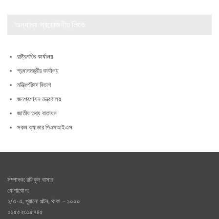
অন্যান্য প্রয়োজনীয় লিংক
রাষ্ট্রপতির কার্যালয়
প্রধানমন্ত্রীর কার্যালয়
মন্ত্রিপরিষদ বিভাগ
জনপ্রশাসন মন্ত্রণালয়
জাতীয় তথ্য বাতায়ন
সকল ক্যাডার পিএমআইএস
সম্পাদক: রফিকুল বাসার
যোগাযোগ:
২/৩-এ, পূরানো পল্টন, থাকা – ১০০০
০১৫৫২৩১৫৭৪৫