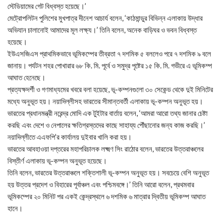
স্টেডিয়ামের গেট বিধ্বস্ত হয়েছে।’
মেট্রোপলিটন পুলিশের মুখপাত্র দীনেশ আচার্য বলেন, ‘কাঠমান্ডুর বিভিন্ন এলাকায় উদ্ধার
অভিযান চালানোই আমাদের মূল লক্ষ্য।’ তিনি বলেন, অনেক বাড়িঘর ও ভবন বিধ্বস্ত
হয়েছে।
ইউএসজিএস প্রাথমিকভাবে ভূমিকম্পের তীব্রতা ৭ দশমিক ৫ বললেও পরে ৭ দশমিক ৯ বলে
জানায়। পর্যটন শহর পোখারার ৬৮ কি. মি. পূর্বে ও সমুদ্র পৃষ্টের ১৫ কি. মি. গভীরে এ ভূমিকম্প
আঘাত হেনেছে।
প্রত্যক্ষদর্শী ও গণমাধ্যমের খবরে বলা হয়েছে, ভূ-কম্পনগুলো ৩০ সেকেন্ড থেকে দুই মিনিটের
মধ্যে অনুভূত হয়। নয়াদিল্লীসহ ভারতের সীমান্তবর্তী এলাকায় ভূ-কম্পন অনুভূত হয়।
ভারতের প্রধানমন্ত্রী নরেন্দ্র মোদি এক টুইটার বার্তায় বলেন, ‘আমরা আরো তথ্য জানার চেষ্টা
করছি এবং দেশে ও নেপালের ক্ষতিগ্রস্তদের কাছে সাহায্য পৌঁছানোর জন্য কাজ করছি।’
নয়াদিল্লীতে এএফপি’র কার্যালয় দুইবার খালি করা হয়।
ভারতের আবহাওয়া দপ্তরের মহাপরিচালক লক্ষ্মণ সিং রাঠোর বলেন, ভারতের উত্তরাঞ্চলের
বিস্তীর্ণ এলাকায় ভূ-কম্পন অনুভূত হয়েছে।
তিনি বলেন, ভারতের উত্তরাঞ্চলে শক্তিশালী ভূ-কম্পন অনুভূত হয়। সবচেয়ে বেশি অনুভূত
হয় উত্তর প্রদেশ ও বিহারের পূর্বাঞ্চল এবং পশ্চিমবঙ্গে।’ তিনি আরো বলেন, প্রথমবার
ভূমিকম্পের ২০ মিনিট পর একই কেন্দ্রস্থলে ৬ দশমিক ৬ মাত্রার দ্বিতীয় ভূমিকম্প আঘাত
হানে।