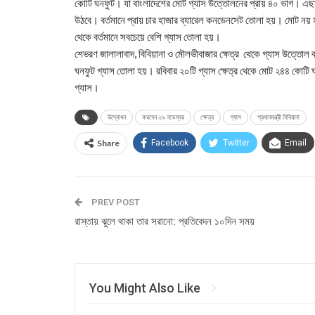
কোটি ঘনফুট। যা বাংলাদেশের মোট গ্যাস উত্তোলনের প্রায় ৪০ ভাগ। এছাড়
উঠবে। বর্তমানে প্রায় চার হাজার ব্যারেল কনডেনসেট তোলা হয়। মোট নয় হা
থেকে বর্তমানে সবচেয়ে বেশি গ্যাস তোলা হয়।
শেভরণ জালালাবাদ, বিবিয়ানা ও মৌলভীবাজার ক্ষেত্র থেকে গ্যাস উত্তোল
ঘনফুট গ্যাস তোলা হয়। রবিবার ২০টি গ্যাস ক্ষেত্র থেকে মোট ২৪৪ কোট
গ্যাস।
উদ্বোধন
করবেন ২৯ নভেম্বর
ক্ষেত্র
গ্যাস
প্রধানমন্ত্রী বিবিয়ানা
Share
Facebook
Twitter
Email
PREV POST
রাস্তায় ঝুলে থাকা তার সরানো: প্রতিবেদন ১০দিন সময়
You Might Also Like