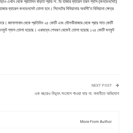
াও এখান থেকে প্রতিদিন বাড়তি প্রায় প‎াঁচ হাজার ব্যারেল তরল গ্যাস (কনডেনসেট)
জার ব্যারেল কনডেনসেট তোলা হবে। সিলেটের বিবিয়ানায় অবস্টি’ত বিবিয়ানা ক্ষেত্র
 করে। জালালাবাদ থেকে প্রতিদিন ২৫ কোটি এবং মৌলভীবাজার থেকে প্রায় সাত কোটি
ি ঘনফুট গ্যাস তোলা হয়েছে। এরমধ্যে শেভরণ থেকেই তোলা হয়েছে ১২৫ কোটি ঘনফুট
NEXT POST
এক বছরেও বিদ্যুৎ সংযোগ পাওয়া যায় না: শুনানীতে অভিযোগ
More From Author