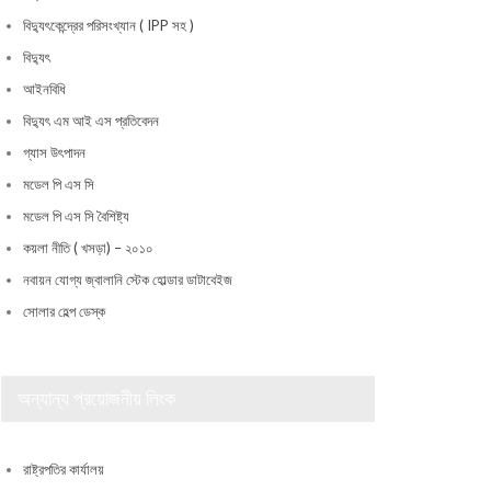
বিদ্যুৎকেন্দ্রের পরিসংখ্যান ( IPP সহ )
বিদ্যুৎ
আইনবিধি
বিদ্যুৎ এম আই এস প্রতিবেদন
গ্যাস উৎপাদন
মডেল পি এস সি
মডেল পি এস সি বৈশিষ্ট্য
কয়লা নীতি ( খসড়া) – ২০১০
নবায়ন যোগ্য জ্বালানি স্টেক হোল্ডার ডাটাবেইজ
সোলার হেল্প ডেস্ক
অন্যান্য প্রয়োজনীয় লিংক
রাষ্ট্রপতির কার্যালয়