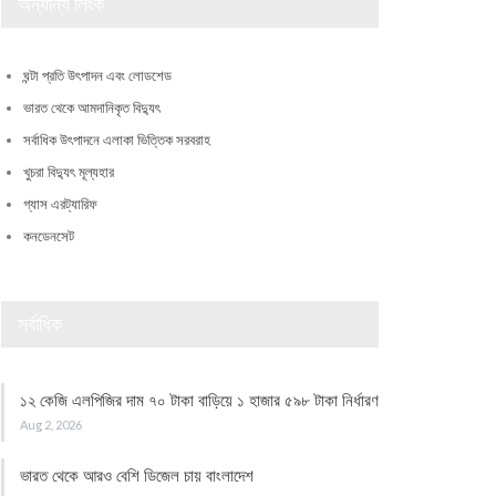
অন্যান্য লিংক
ঘন্টা প্রতি উৎপাদন এবং লোডশেড
ভারত থেকে আমদানিকৃত বিদ্যুৎ
সর্বাধিক উৎপাদনে এলাকা ভিত্তিক সরবরাহ
খুচরা বিদ্যুৎ মূল্যহার
গ্যাস এরট্যারিফ
কনডেনসেট
সর্বাধিক
১২ কেজি এলপিজির দাম ৭০ টাকা বাড়িয়ে ১ হাজার ৫৯৮ টাকা নির্ধারণ
Aug 2, 2026
ভারত থেকে আরও বেশি ডিজেল চায় বাংলাদেশ