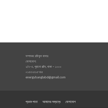
সম্পাদক: রফিকুল বাসার
যোগাযোগ:
২/৩-এ, পূরানো পল্টন, থাকা – ১০০০
০১৫৫২৩১৫৭৪৫
energybanglabd@gmail.com
প্রথম পাতা
আমাদের সম্বন্ধে
যোগাযোগ