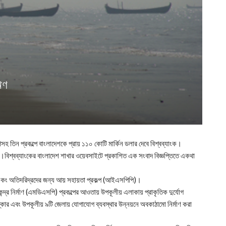
ঋণ
াণসহ তিন প্রকল্পে বাংলাদেশকে প্রায় ১১০ কোটি মার্কিন ডলার দেবে বিশ্বব্যাংক।
য় ।বিশ্বব্যাংকের বাংলাদেশ শাখার ওয়েবসাইটে প্রকাশিত এক সংবাদ বিজ্ঞপ্তিতে একথা
-৩) একং অতিদরিদ্রদের জন্য আয় সহায়তা প্রকল্প (আইএসপিপি)।
ন্দ্র নির্মাণ (এমডিএসপি) প্রকল্পের আওতায় উপকূলীয় এলাকায় প্রাকৃতিক দুর্যোগ
ংস্কার এবং উপকূলীয় ৯টি জেলায় যোগাযোগ ব্যবস্থার উন্নয়নে অবকাঠামো নির্মাণ করা