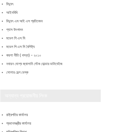
বিদ্যুৎ
আইনবিধি
বিদ্যুৎ এম আই এস প্রতিবেদন
গ্যাস উৎপাদন
মডেল পি এস সি
মডেল পি এস সি বৈশিষ্ট্য
কয়লা নীতি ( খসড়া) – ২০১০
নবায়ন যোগ্য জ্বালানি স্টেক হোল্ডার ডাটাবেইজ
সোলার হেল্প ডেস্ক
অন্যান্য প্রয়োজনীয় লিংক
রাষ্ট্রপতির কার্যালয়
প্রধানমন্ত্রীর কার্যালয়
মন্ত্রিপরিষদ বিভাগ