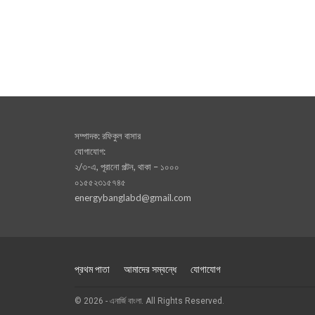
সম্পাদক: রফিকুল বাসার
যোগাযোগ:
২/৩-এ, পূরানো পল্টন, থাকা – ১০০০
০১৫৫২৩১৫৭৪৫
energybanglabd@gmail.com
প্রথম পাতা
আমাদের সম্বন্ধে
যোগাযোগ
© 2026 - এনার্জি বাংলা. All Rights Reserved.