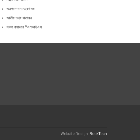
জনপ্রশাসন মন্ত্রণালয়
জাতীয় তথ্য বাতায়ন
সকল ক্যাডার পিএমআইএস
Website Design:
RockTech