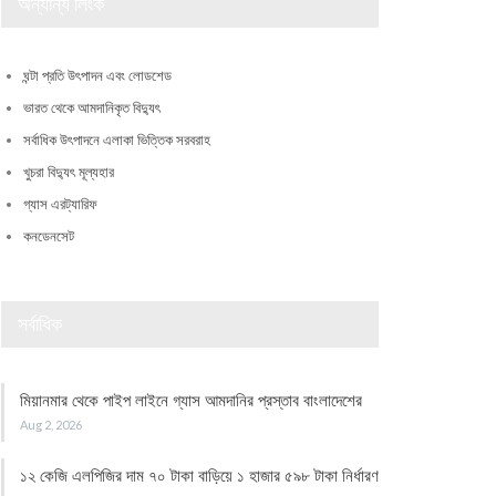
অন্যান্য লিংক
ঘন্টা প্রতি উৎপাদন এবং লোডশেড
ভারত থেকে আমদানিকৃত বিদ্যুৎ
সর্বাধিক উৎপাদনে এলাকা ভিত্তিক সরবরাহ
খুচরা বিদ্যুৎ মূল্যহার
গ্যাস এরট্যারিফ
কনডেনসেট
সর্বাধিক
মিয়ানমার থেকে পাইপ লাইনে গ্যাস আমদানির প্রস্তাব বাংলাদেশের
Aug 2, 2026
১২ কেজি এলপিজির দাম ৭০ টাকা বাড়িয়ে ১ হাজার ৫৯৮ টাকা নির্ধারণ