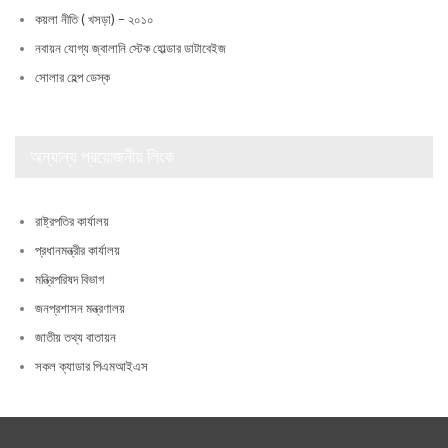
কয়লা নীতি ( খসড়া) – ২০১০
নবায়ন যোগ্য জ্বালানি স্টেক হোল্ডার ডাটাবেইজ
সোলার হেল্প ডেস্ক
অন্যান্য প্রয়োজনীয় লিংক
রাষ্ট্রপতির কার্যালয়
প্রধানমন্ত্রীর কার্যালয়
মন্ত্রিপরিষদ বিভাগ
জনপ্রশাসন মন্ত্রণালয়
জাতীয় তথ্য বাতায়ন
সকল ক্যাডার পিএমআইএস