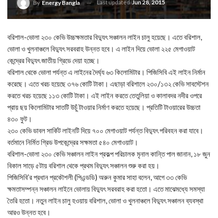
Last updated
Jun 28, 2015
By
Energy Bangla
বরিশাল-ভোলা ২৩০ কেভি উচ্চক্ষমতার বিদ্যুৎ সঞ্চালন লাইন চালু হয়েছে। এতে বরিশাল,
ভোলা ও খুলনাঞ্চলে বিদ্যুৎ সরবরাহ উন্নত হবে। এ লাইন দিয়ে ভোলা ২২৫ মেগাওয়াট
কেন্দ্রের বিদ্যুৎ জাতীয় গ্রিডে দেয়া হচ্ছে।
বরিশাল থেকে ভোলা পর্যন্ত এ লাইনের দৈর্ঘ্য ৬৩ কিলোমিটার। পিজিসিবি এই লাইন নির্মান
করেছে। এতে খরচ হয়েছে ৩৭৬ কোটি টাকা। এছাড়া বরিশালে ২৩০/১৩২ কেভি সাবস্টেশন
করতে খরচ হয়েছে ১১৩ কোটি টাকা। এই লাইন করতে তেতুলিয়া ও কালাবদর নদীর ওপরে
প্রায় ছয় কিলোমিটার সাতটি উচুঁ টাওয়ার নির্মাণ করতে হয়েছে। প্রতিটি টাওয়ারের উচ্চতা
৪৩০ ফুট।
২৩০ কেভি ডাবল সার্কিট লাইনটি দিয়ে ৭০০ মেগাওয়াট পর্যন্ত বিদ্যুৎ পরিবহন করা যাবে।
বর্তমানে নির্মিত গ্রিড উপকেন্দ্রের সক্ষমতা ৫৪০ মেগাওয়াট।
বরিশাল-ভোলা ২৩০ কেভি সঞ্চালন লাইন প্রকল্প পরিচালক মৃনাল কান্তি পাল জানান, ১৮ জুন
বিকাল সাড়ে ৫টায় বরিশাল থেকে প্রথম বিদ্যুৎ সঞ্চালন শুরু করা হয়।
পিজিসিবি’র প্রধান প্রকৌশলী (পিএন্ডডি) অরুন কুমার সাহা বলেন, আগে ৩৩ কেভি
ক্ষমতাসম্পন্ন সঞ্চালন লাইনে ভোলায় বিদ্যুৎ সরবরাহ করা হতো। এতে মাঝেমধ্যে সমস্যা
তৈরি হতো। নতুন লাইন চালু হওয়ায় বরিশাল, ভোলা ও খুলনাঞ্চলে বিদ্যুৎ সঞ্চালন ব্যবস্থা
আরও উন্নত হবে।