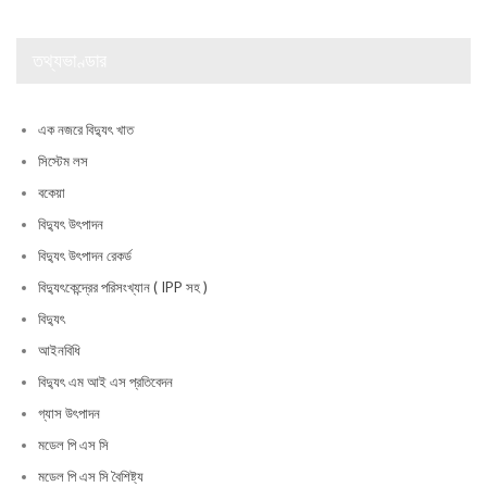
তথ্যভাণ্ডার
এক নজরে বিদ্যুৎ খাত
সিস্টেম লস
বকেয়া
বিদ্যুৎ উৎপাদন
বিদ্যুৎ উৎপাদন রেকর্ড
বিদ্যুৎকেন্দ্রের পরিসংখ্যান ( IPP সহ )
বিদ্যুৎ
আইনবিধি
বিদ্যুৎ এম আই এস প্রতিবেদন
গ্যাস উৎপাদন
মডেল পি এস সি
মডেল পি এস সি বৈশিষ্ট্য