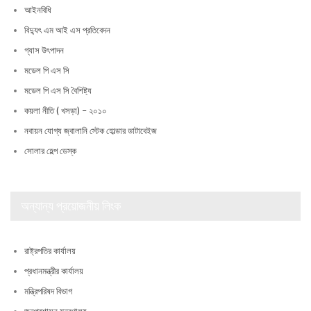
আইনবিধি
বিদ্যুৎ এম আই এস প্রতিবেদন
গ্যাস উৎপাদন
মডেল পি এস সি
মডেল পি এস সি বৈশিষ্ট্য
কয়লা নীতি ( খসড়া) – ২০১০
নবায়ন যোগ্য জ্বালানি স্টেক হোল্ডার ডাটাবেইজ
সোলার হেল্প ডেস্ক
অন্যান্য প্রয়োজনীয় লিংক
রাষ্ট্রপতির কার্যালয়
প্রধানমন্ত্রীর কার্যালয়
মন্ত্রিপরিষদ বিভাগ