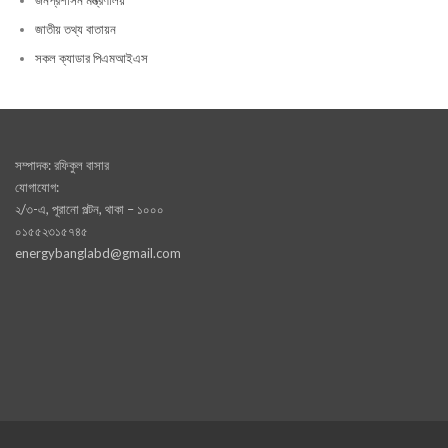
জনপ্রশাসন মন্ত্রণালয়
জাতীয় তথ্য বাতায়ন
সকল ক্যাডার পিএমআইএস
সম্পাদক: রফিকুল বাসার
যোগাযোগ:
২/৩-এ, পূরানো পল্টন, থাকা – ১০০০
০১৫৫২৩১৫৭৪৫
energybanglabd@gmail.com