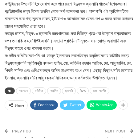
কাউন্সিলের উপদেস্টা হিসেবে রাখা হতে পারে দেশে বিদ্যুৎ ও জ্বালানি খাতের বিশেষজ্ঞদের।
প্রতিষ্ঠানটির জন্য বিশেষ তহবিল থেকে অর্থ বরাদ্দ করা হবে। পাশাপাশি এই প্রতিষ্ঠানটিকে
মানসম্মত করে গড়ে তুলতে ভারত, ইউরোপ ও আমেরিকাসহ যেসব দেশ এ ধরনে কাজে অগ্রসর
তাদের সহযোগিতা নেয়া হবে।
সহৃত্র জানান, বিদ্যুৎ ও জ্বালানি মন্ত্রণালয়ের নেয়া বিভিন্ন প্রকল্প বা উদ্যোগ বাস্তবায়নের
ওপর তদারকি করবে বিপিইআরসি। এছাড়া প্রতিষ্ঠানটি মূলত নবায়নযোগ্য জ্বালানি এবং
বিদ্যুৎ খাতের ওপর গবেষণা করবে।
সংসদীয় কমিটির সভাপতি মো. তাজুল ইসলামের সভাপতিত্বে অনুষ্ঠিত সভায় কমিটির সদস্য
বিদ্যুৎ জ্বালানি প্রতিমন্ত্রী নসরুল হামিদ, মো. আতিউর রহমান আতিক, মো. আবু জাহির, মো.
শিবলী সাদিক এবং এবিএম রুহুল আমিন হাওলাদার অংশ নেন। এছাড়া বিদ্যুৎ সচিব মনোয়ার
ইসলাম, জ্বালানি সচিব আবু বক্কর সিদ্দিকসহ অন্য কর্মকর্তারা উপস্থিত ছিলেন।
আলোচনা
কমিটিতে
কাউন্সিল
জ্বালানি
বিদ্যুৎ
হচ্ছে: সংসদীয়
Share
Facebook
Twitter
WhatsApp
PREV POST
NEXT POST