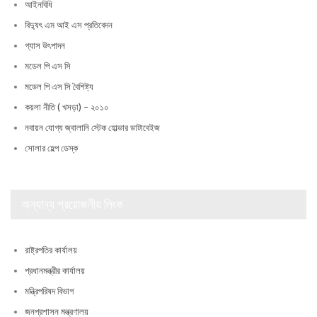
আইনবিধি
বিদ্যুৎ এম আই এস প্রতিবেদন
গ্যাস উৎপাদন
মডেল পি এস সি
মডেল পি এস সি বৈশিষ্ট্য
কয়লা নীতি ( খসড়া) – ২০১০
নবায়ন যোগ্য জ্বালানি স্টেক হোল্ডার ডাটাবেইজ
সোলার হেল্প ডেস্ক
অন্যান্য প্রয়োজনীয় লিংক
রাষ্ট্রপতির কার্যালয়
প্রধানমন্ত্রীর কার্যালয়
মন্ত্রিপরিষদ বিভাগ
জনপ্রশাসন মন্ত্রণালয়