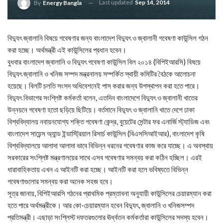
Last updated
Sep 14, 2014
By
Energy Bangla
বিদ্যুৎ জ্বালানি বিষয়ে গবেষণার জন্য বাংলাদেশ বিদ্যুৎ ও জ্বালানী গবেষণা কাউন্সিল গঠন
করা হচ্ছে। অর্থমন্ত্রী এই কাউন্সিলের প্রধান হবেন।
বুধবার বাংলাদেশ জ্বালানি ও বিদ্যুৎ গবেষণা কাউন্সিল বিল ২০১৪ (বিপিইআরসি) বিষয়ে
বিদ্যুৎ জ্বালানি ও খনিজ সম্পদ মন্ত্রনালয় সম্পর্কিত স্থায়ী কমিটির বৈঠকে আলোচনা
হয়েছে। বিলটি চলতি সংসদ অধিবেশনেই পাস করার জন্য উপস্থাপন করা হতে পারে।
বিদ্যুৎ বিভাগের সংশ্লিষ্ট কর্মকর্তা বলেন, এতদিন বাংলাদেশে বিদ্যুৎ ও জ্বালানী খাতের
উন্নয়নে গবেষণা হতো ছড়িয়ে ছিটিয়ে। বর্তমানে বিদ্যুৎ ও জ্বালানি খাতে দেশে ঢাকা
বিশ্ববিদ্যালয় নবায়নযোগ্য শক্তি গবেষণা কেন্দ্র, বুয়েটের সেন্টার ফর এনার্জি স্ট্যাডিজ এবং
বাংলাদেশ সায়েন্স অ্যান্ড ইন্ডাস্ট্রিয়াল রিসার্চ কাউন্সিল (বিএসসিআইআর), বাংলাদেশ কৃষি
বিশ্ববিদ্যালয়ে আলাদা আলাদা ভাবে বিভিন্ন ধরনের গবেষণার কাজ করে যাচ্ছে। এ অবস্থায়
সরকারের সংশ্লিষ্ট মন্ত্রণালয়ের সাথে এসব গবেষণার সমন্বয় করা কঠিন হচ্ছিল। এরই
ধারাবাহিকতায় এখন এ আইনটি করা হচ্ছে। আইনটি করা হলে ভবিষ্যতে বিভিন্ন
গবেষণাগুলোর সমন্বয় করা অনেক সহজ হবে।
সূত্র জানায়, বিপিইআরসি গঠনের প্রাথমিক প্রম্তাবনা অনুযায়ী কাউন্সিলের চেয়ারম্যান করা
হতে পারে অর্থমন্ত্রীকে। আর কো-চেয়ারম্যান হবেন বিদ্যুৎ, জ্বালানি ও খনিজসম্পদ
প্রতিমন্ত্রী। এছাড়া সংশ্লিস্ট দফতরগুলোর ঊর্ধ্বতন কর্মকর্তারা কাউন্সিলের সদস্য হবেন।