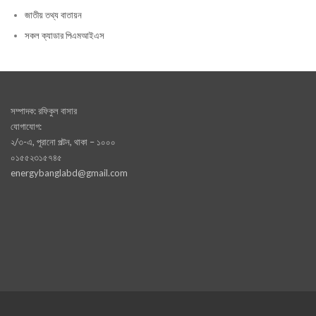
জাতীয় তথ্য বাতায়ন
সকল ক্যাডার পিএমআইএস
সম্পাদক: রফিকুল বাসার
যোগাযোগ:
২/৩-এ, পূরানো পল্টন, থাকা – ১০০০
০১৫৫২৩১৫৭৪৫
energybanglabd@gmail.com