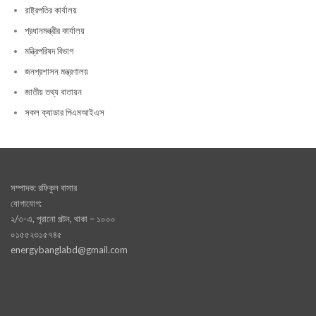
রাষ্ট্রপতির কার্যালয়
প্রধানমন্ত্রীর কার্যালয়
মন্ত্রিপরিষদ বিভাগ
জনপ্রশাসন মন্ত্রণালয়
জাতীয় তথ্য বাতায়ন
সকল ক্যাডার পিএমআইএস
সম্পাদক: রফিকুল বাসার
যোগাযোগ:
২/৩-এ, পূরানো পল্টন, থাকা – ১০০০
০১৫৫২৩১৫৭৪৫
energybanglabd@gmail.com