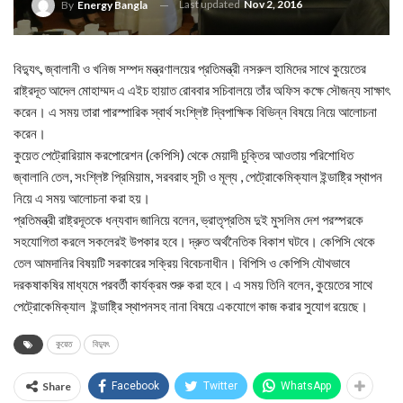
Last updated
Nov 2, 2016
By
Energy Bangla
বিদ্যুৎ, জ্বালানী ও খনিজ সম্পদ মন্ত্রণালয়ের প্রতিমন্ত্রী নসরুল হামিদের সাথে কুয়েতের
রাষ্ট্রদূত আদেল মোহাম্মদ এ এইচ হায়াত রোববার সচিবালয়ে তাঁর অফিস কক্ষে সৌজন্য সাক্ষাৎ
করেন। এ সময় তারা পারস্পারিক স্বার্থ সংশ্লিষ্ট দ্বিপাক্ষিক বিভিন্ন বিষয়ে নিয়ে আলোচনা
করেন।
কুয়েত পেট্রোরিয়াম করপোরেশন (কেপিসি) থেকে মেয়াদী চুক্তির আওতায় পরিশোধিত
জ্বালানি তেল, সংশ্লিষ্ট প্রিমিয়াম, সরবরাহ সূচী ও মূল্য , পেট্রোকেমিক্যাল ইন্ডাষ্ট্রি স্থাপন
নিয়ে এ সময় আলোচনা করা হয়।
প্রতিমন্ত্রী রাষ্ট্রদূতকে ধন্যবাদ জানিয়ে বলেন, ভ্রাতৃপ্রতিম দুই মুসলিম দেশ পরস্পরকে
সহযোগিতা করলে সকলেরই উপকার হবে। দ্রুত অর্থনৈতিক বিকাশ ঘটবে। কেপিসি থেকে
তেল আমদানির বিষয়টি সরকারের সক্রিয় বিবেচনাধীন। বিপিসি ও কেপিসি যৌথভাবে
দরকষাকষির মাধ্যমে পরবর্তী কার্যক্রম শুরু করা হবে। এ সময় তিনি বলেন, কুয়েতের সাথে
পেট্রোকেমিক্যাল ইন্ডাষ্ট্রি স্থাপনসহ নানা বিষয়ে একযোগে কাজ করার সুযোগ রয়েছে।
কুয়েত
বিদ্যুৎ
Share
Facebook
Twitter
WhatsApp