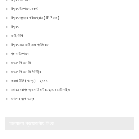
বিদ্যুৎ উৎপাদন রেকর্ড
বিদ্যুৎকেন্দ্রের পরিসংখ্যান ( IPP সহ )
বিদ্যুৎ
আইনবিধি
বিদ্যুৎ এম আই এস প্রতিবেদন
গ্যাস উৎপাদন
মডেল পি এস সি
মডেল পি এস সি বৈশিষ্ট্য
কয়লা নীতি ( খসড়া) – ২০১০
নবায়ন যোগ্য জ্বালানি স্টেক হোল্ডার ডাটাবেইজ
সোলার হেল্প ডেস্ক
অন্যান্য প্রয়োজনীয় লিংক