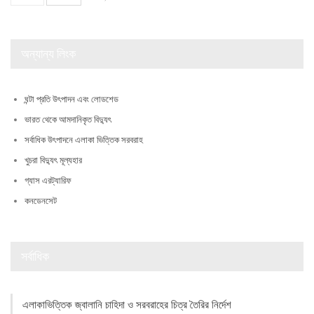
অন্যান্য লিংক
ঘন্টা প্রতি উৎপাদন এবং লোডশেড
ভারত থেকে আমদানিকৃত বিদ্যুৎ
সর্বাধিক উৎপাদনে এলাকা ভিত্তিক সরবরাহ
খুচরা বিদ্যুৎ মূল্যহার
গ্যাস এরট্যারিফ
কনডেনসেট
সর্বাধিক
এলাকাভিত্তিক জ্বালানি চাহিদা ও সরবরাহের চিত্র তৈরির নির্দেশ