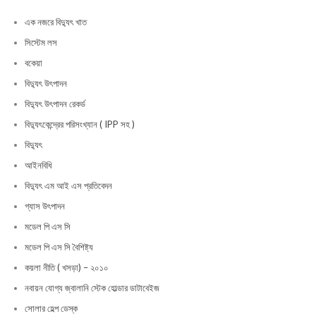
এক নজরে বিদ্যুৎ খাত
সিস্টেম লস
বকেয়া
বিদ্যুৎ উৎপাদন
বিদ্যুৎ উৎপাদন রেকর্ড
বিদ্যুৎকেন্দ্রের পরিসংখ্যান ( IPP সহ )
বিদ্যুৎ
আইনবিধি
বিদ্যুৎ এম আই এস প্রতিবেদন
গ্যাস উৎপাদন
মডেল পি এস সি
মডেল পি এস সি বৈশিষ্ট্য
কয়লা নীতি ( খসড়া) – ২০১০
নবায়ন যোগ্য জ্বালানি স্টেক হোল্ডার ডাটাবেইজ
সোলার হেল্প ডেস্ক