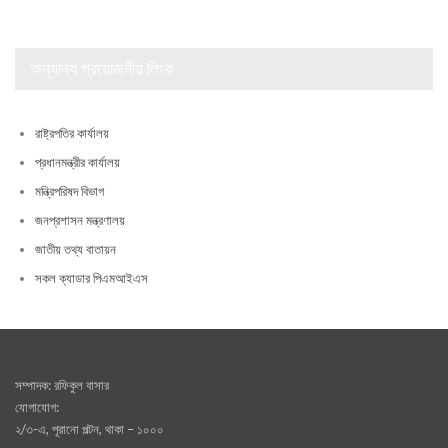
অন্যান্য প্রয়োজনীয় লিংক
রাষ্ট্রপতির কার্যালয়
প্রধানমন্ত্রীর কার্যালয়
মন্ত্রিপরিষদ বিভাগ
জনপ্রশাসন মন্ত্রণালয়
জাতীয় তথ্য বাতায়ন
সকল ক্যাডার পিএমআইএস
সম্পাদক: রফিকুল বাসার
যোগাযোগ:
২/৩-এ, পূরানো পল্টন, থাকা – ১০০০