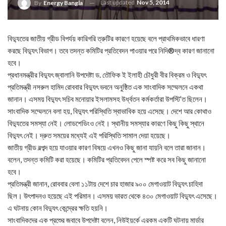
Last updated
Nov 5, 2014
By
Energy Bangla
বিদ্যুতের জাতীয় গ্রীড বিপর্যয় কারিগরি ত্রুটির কারণে হয়েছে বলে প্রাথমিকভাবে ধারণা
করছে বিদ্যুৎ বিভাগ। তবে তদন্ত কমিটির প্রতিবেদন পাওয়ার পরে নিদি®দ্ব কারণ জানানো
হবে।
প্রধানমন্ত্রীর বিদ্যুৎ জ্বালানি উপদেষ্টা ড. তৌফিক ই ইলাহী চৌধুরী বীর বিক্রম ও বিদ্যুৎ
প্রতিমন্ত্রী নসরুল হামিদ রোববার বিদ্যুৎ ভবনে অনুষ্ঠিত এক সাংবাদিক সম্মেলনে একথা
জানান। এসময় বিদ্যুৎ সচিব মনোয়ার ইসলামসহ উর্ধ্বতন কর্মকর্তারা উপস্টি’ত ছিলেন।
সাংবাদিক সম্মেলনে বলা হয়, বিদ্যুৎ পরিস্থিতি স্বাভাবিক হয়ে এসেছে। দেশে আর কোথাও
বিদ্যুতের সমস্যা নেই। লোডশেডিংও নেই। স্থানীয় সমস্যার কারণে কিছু কিছু স্থানে
বিদ্যুৎ নেই। দ্রুত সময়ের মধ্যেই এই পরিস্থিতি সামাল দেয়া হয়েছে।
জাতীয় গ্রীড বল্পব্দ হয়ে যাওয়ার কারণ বিষয়ে এখনও কিছু জানা যায়নি বলে তারা জানান।
বলেন, তদন্ত কমিটি করা হয়েছে। কমিটির প্রতিবেদন পেলে স্পষ্ট করে সব কিছু জানানো
হবে।
প্রতিমন্ত্রী জানান, রোববার বেলা ১১টায় দেশে চার হাজার ৯০০ মেগাওয়াট বিদ্যুৎ চাহিদা
ছিল। উৎপাদনও হয়েছে এই পরিমান। এসময় ভারত থেকে ৪৩০ মেগাওয়াট বিদ্যুৎ এসেছে।
এ ঘটনায় কোন বিদ্যুৎ কেন্দ্রের ক্ষতি হয়নি।
সাংবাদিকদের এক প্রশেুর জবাবে উপদেষ্টা বলেন, নিউইয়র্কে এরকম একটি ঘটনায় মার্ডার