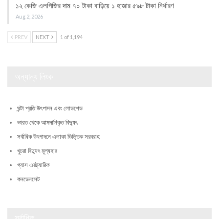
১২ কেজি এলপিজির দাম ৭০ টাকা বাড়িয়ে ১ হাজার ৫৯৮ টাকা নির্ধারণ
Aug 2, 2026
PREV
NEXT
1 of 1,194
অন্যান্য লিংক
ঘন্টা প্রতি উৎপাদন এবং লোডশেড
ভারত থেকে আমদানিকৃত বিদ্যুৎ
সর্বাধিক উৎপাদনে এলাকা ভিত্তিক সরবরাহ
খুচরা বিদ্যুৎ মূল্যহার
গ্যাস এরট্যারিফ
কনডেনসেট
সর্বাধিক