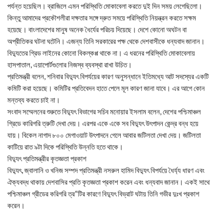
পর্যন্ত হয়েছিল। ব্রাজিলে এমন পরিস্থিতি মোকাবেলা করতে দুই দিন সময় লেগেছিলো।
কিন্তু আমাদের প্রকৌশলীরা দক্ষতার সঙ্গে দ্রুত সময়ে পরিস্থিতি নিয়ন্ত্রন করতে সক্ষম
হয়েছে। বাংলাদেশের মানুষ অনেক ধৈর্যের পরিচয় দিয়েছে। দেশে কোনো অঘটন বা
অপ্রীতিকর ঘটনা ঘটেনি। এজন্য তিনি সরকারের পক্ষ থেকে দেশবাসীকে ধন্যবাদ জানান।
বিদ্যুতের গ্রিড লাইনের কোনো বিকল্কপ্প থাকে না। এ ধরনের পরিস্থিতি মোকাবেলায়
হাসপাতাল, এয়াপোর্টগুলোর নিজস্ব ব্যবস্থা রাখা উচিত।
প্রতিমন্ত্রী বলেন, শনিবার বিদ্যুৎ বিপর্যয়ের কারণ অনুসন্ধানে ইতিমধ্যে আট সদস্যের একটি
কমিটি করা হয়েছে। কমিটির প্রতিবেদন হাতে পেলে মূল কারণ জানা যাবে। এর আগে কোন
মন্তব্য করতে চাই না।
সংবাদ সম্মেলনের শুরুতে বিদ্যুৎ বিভাগের সচিব মনোয়ার ইসলাম বলেন, দেশের পশ্চিমাঞ্চল
গ্রিডে কারিগরি ত্রুটি দেখা দেয়। এরপর একে একে সব বিদ্যুৎ উৎপাদন কেন্দ্র বন্ধ হয়ে
যায়। বিকেল নাগাদ ৮০০ মেগাওয়াট উৎপাদনে গেলে আবার জটিলতা দেখা দেয়। জটিলতা
কাটিয়ে রাত ৯টা দিকে পরিস্থিতি উন্নতি হতে থাকে।
বিদ্যুৎ প্রতিমন্ত্রীর কৃতজ্ঞতা প্রকাশ
বিদ্যুৎ, জ্বালানি ও খনিজ সম্পদ প্রতিমন্ত্রী নসরুল হামিদ বিদ্যুৎ বিপর্যয়ে ধৈর্য্য ধারণ এবং
ঐক্যবদ্ধ থাকায় দেশবাসির প্রতি কৃতজ্ঞতা প্রকাশ করেন এবং ধন্যবাদ জানান। একই সাথে
পশ্চিমাঞ্চল গ্রীডের করিগরি ত্র“টির কারণে বিদ্যুৎ বিভ্রাট ঘটায় তিনি গভীর দুঃখ প্রকাশ
করেন।