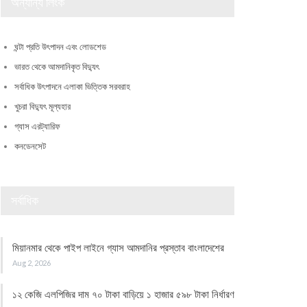
অন্যান্য লিংক
ঘন্টা প্রতি উৎপাদন এবং লোডশেড
ভারত থেকে আমদানিকৃত বিদ্যুৎ
সর্বাধিক উৎপাদনে এলাকা ভিত্তিক সরবরাহ
খুচরা বিদ্যুৎ মূল্যহার
গ্যাস এরট্যারিফ
কনডেনসেট
সর্বাধিক
মিয়ানমার থেকে পাইপ লাইনে গ্যাস আমদানির প্রস্তাব বাংলাদেশের
Aug 2, 2026
১২ কেজি এলপিজির দাম ৭০ টাকা বাড়িয়ে ১ হাজার ৫৯৮ টাকা নির্ধারণ