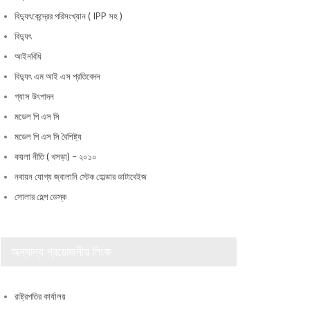
বিদ্যুৎকেন্দ্রের পরিসংখ্যান ( IPP সহ )
বিদ্যুৎ
আইনবিধি
বিদ্যুৎ এম আই এস প্রতিবেদন
গ্যাস উৎপাদন
মডেল পি এস সি
মডেল পি এস সি বৈশিষ্ট্য
কয়লা নীতি ( খসড়া) – ২০১০
নবায়ন যোগ্য জ্বালানি স্টেক হোল্ডার ডাটাবেইজ
সোলার হেল্প ডেস্ক
অন্যান্য প্রয়োজনীয় লিংক
রাষ্ট্রপতির কার্যালয়