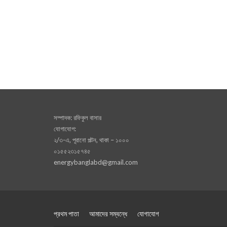
সম্পাদক: রফিকুল বাসার
যোগাযোগ:
২/৩-এ, পূরানো পল্টন, থাকা – ১০০০
০১৫৫২৩১৫৭৪৫
energybanglabd@gmail.com
প্রথম পাতা
আমাদের সম্বন্ধে
যোগাযোগ