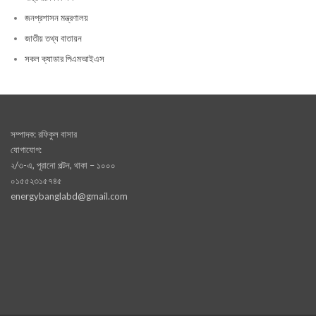
জনপ্রশাসন মন্ত্রণালয়
জাতীয় তথ্য বাতায়ন
সকল ক্যাডার পিএমআইএস
সম্পাদক: রফিকুল বাসার
যোগাযোগ:
২/৩-এ, পূরানো পল্টন, থাকা – ১০০০
০১৫৫২৩১৫৭৪৫
energybanglabd@gmail.com