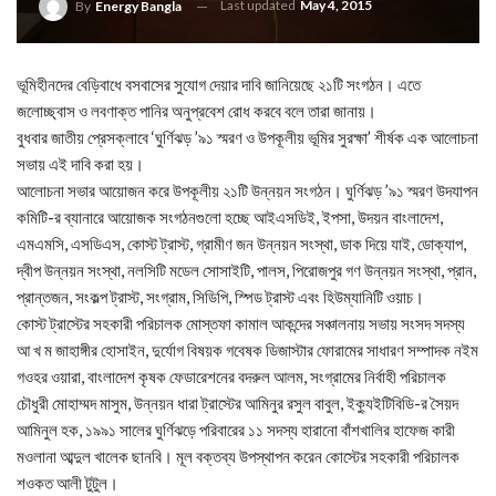
Last updated
May 4, 2015
By
Energy Bangla
ভূমিহীনদের বেড়িবাধে বসবাসের সুযোগ দেয়ার দাবি জানিয়েছে ২১টি সংগঠন। এতে
জলোচ্ছ্বাস ও লবণাক্ত পানির অনুপ্রবেশ রোধ করবে বলে তারা জানায়।
বুধবার জাতীয় প্রেসক্লাবে ‘ঘুর্ণিঝড় ’৯১ স্মরণ ও উপকূলীয় ভূমির সুরক্ষা’ শীর্ষক এক আলোচনা
সভায় এই দাবি করা হয়।
আলোচনা সভার আয়োজন করে উপকূলীয় ২১টি উন্নয়ন সংগঠন। ঘুর্ণিঝড় ’৯১ স্মরণ উদযাপন
কমিটি-র ব্যানারে আয়োজক সংগঠনগুলো হচ্ছে আইএসডিই, ইপসা, উদয়ন বাংলাদেশ,
এমএমসি, এসডিএস, কোস্ট ট্রাস্ট, গ্রামীণ জন উন্নয়ন সংস্থা, ডাক দিয়ে যাই, ডোক্যাপ,
দ্বীপ উন্নয়ন সংস্থা, নলসিটি মডেল সোসাইটি, পালস, পিরোজপুর গণ উন্নয়ন সংস্থা, প্রান,
প্রান্তজন, সংকল্প ট্রাস্ট, সংগ্রাম, সিডিপি, স্পিড ট্রাস্ট এবং হিউম্যানিটি ওয়াচ।
কোস্ট ট্রাস্টের সহকারী পরিচালক মোস্তফা কামাল আকন্দের সঞ্চালনায় সভায় সংসদ সদস্য
আ খ ম জাহাঙ্গীর হোসাইন, দুর্যোগ বিষয়ক গবেষক ডিজাস্টার ফোরামের সাধারণ সম্পাদক নইম
গওহর ওয়ারা, বাংলাদেশ কৃষক ফেডারেশনের বদরুল আলম, সংগ্রামের নির্বাহী পরিচালক
চৌধুরী মোহাম্মদ মাসুম, উন্নয়ন ধারা ট্রাস্টের আমিনুর রসুল বাবুল, ইক্যুইটিবিডি-র সৈয়দ
আমিনুল হক, ১৯৯১ সালের ঘুর্ণিঝড়ে পরিবারের ১১ সদস্য হারানো বাঁশখালির হাফেজ কারী
মওলানা আব্দুল খালেক ছানবি। মূল বক্তব্য উপস্থাপন করেন কোস্টের সহকারী পরিচালক
শওকত আলী টুটুল।