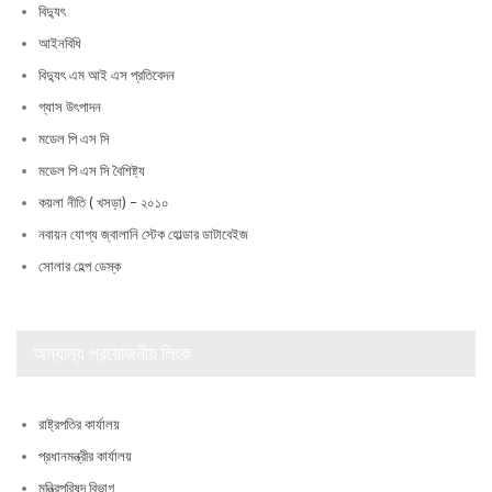
বিদ্যুৎ
আইনবিধি
বিদ্যুৎ এম আই এস প্রতিবেদন
গ্যাস উৎপাদন
মডেল পি এস সি
মডেল পি এস সি বৈশিষ্ট্য
কয়লা নীতি ( খসড়া) – ২০১০
নবায়ন যোগ্য জ্বালানি স্টেক হোল্ডার ডাটাবেইজ
সোলার হেল্প ডেস্ক
অন্যান্য প্রয়োজনীয় লিংক
রাষ্ট্রপতির কার্যালয়
প্রধানমন্ত্রীর কার্যালয়
মন্ত্রিপরিষদ বিভাগ