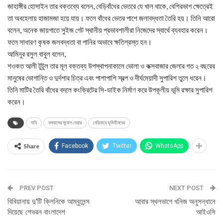
জাহাঙ্গীর হোসাইন তার বক্তব্যে বলেন, বেড়িবাঁধের ভেতরে যে খাল থাকে, বেশিরভাগ ক্ষেত্রেই
তা অবহেলায় হাজামজা হয়ে যায়। ফলে বাঁধের ভেতর পাশে জলাবদ্ধতা তৈরি হয়। তিনি আরো
বলেন, অনেক জায়গাতে সুইজ গেট স্থানীয় প্রভাবশালীরা নিজেদের স্বার্থে ব্যবহার করেন।
ফলে সাধারণ কৃষক জলবদ্ধতা বা পানির অভাবে ক্ষতিগ্রস্ত হন।
আমিনুর রসুল বাবুল বলেন,
শওকত আলী টুটুল তার মূল বক্তব্য উপস্থাপনাকালে ভোলা ও কক্সবাজার জেলার গত ২ বছরের
মানুষের ভোগান্তি ও দুর্দশার চিত্র এবং পাশাপাশি স্বল্প ও দীর্ঘমেয়াদী সুপারিশ তুলে ধরেন।
তিনি মাটির তৈরি বাঁধের বদলে কংক্রিটের সি-ডাইক নির্মাণ করে উপকূলীয় ভূমি রক্ষার সুপারিশ
করেন।
দাবি
বসবাসের সুযোগ দেয়ার
বেড়িবাধে ভূমিহীনদের
Share
Facebook
Twitter
WhatsApp
PREV POST
NEXT POST
বিবিয়ানায় দু’টি ক্লিনিকে আম্বুলেন্স
আবার স্থলভাগে খনিজ অনুসন্ধানে
দিয়েছে শেভরন বাংলাদেশ
আইওসি