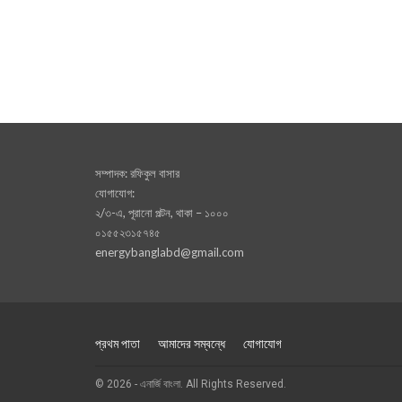
সম্পাদক: রফিকুল বাসার
যোগাযোগ:
২/৩-এ, পূরানো পল্টন, থাকা – ১০০০
০১৫৫২৩১৫৭৪৫
energybanglabd@gmail.com
প্রথম পাতা
আমাদের সম্বন্ধে
যোগাযোগ
© 2026 - এনার্জি বাংলা. All Rights Reserved.