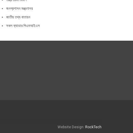
জনপ্রশাসন মন্ত্রণালয়
জাতীয় তথ্য বাতায়ন
সকল ক্যাডার পিএমআইএস
Website Design:
RockTech