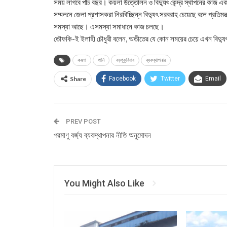
সময় লাগবে পাঁচ বছর। কয়লা উত্তোলন ও বিদু্যৎ কেন্দ্র স্থাপনের কাজ 
সম্মলনে জেলা প্রশাসকরা নিরবিচ্ছিন্ন বিদু্যৎ সরবরাহ চেয়েছে বলে প্রতিম
সমস্যা আছে। এসমস্যা সমাধানে কাজ চলছে।
তৌফকি-ই ইলাহী চৌধুরী বলেন, অতীতের যে কোন সময়ের চেয়ে এখন বিদু্যৎ
কয়লা
পানি
বড়পুকুরিয়ার
ব্যবস্থাপনার
Share
Facebook
Twitter
Email
PREV POST
পরমাণু বর্জ্য ব্যবস্থাপনার নীতি অনুমোদন
You Might Also Like