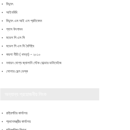
বিদ্যুৎ
আইনবিধি
বিদ্যুৎ এম আই এস প্রতিবেদন
গ্যাস উৎপাদন
মডেল পি এস সি
মডেল পি এস সি বৈশিষ্ট্য
কয়লা নীতি ( খসড়া) – ২০১০
নবায়ন যোগ্য জ্বালানি স্টেক হোল্ডার ডাটাবেইজ
সোলার হেল্প ডেস্ক
অন্যান্য প্রয়োজনীয় লিংক
রাষ্ট্রপতির কার্যালয়
প্রধানমন্ত্রীর কার্যালয়
মন্ত্রিপরিষদ বিভাগ