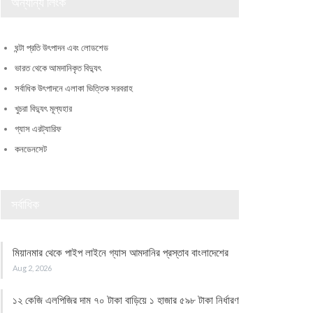
অন্যান্য লিংক
ঘন্টা প্রতি উৎপাদন এবং লোডশেড
ভারত থেকে আমদানিকৃত বিদ্যুৎ
সর্বাধিক উৎপাদনে এলাকা ভিত্তিক সরবরাহ
খুচরা বিদ্যুৎ মূল্যহার
গ্যাস এরট্যারিফ
কনডেনসেট
সর্বাধিক
মিয়ানমার থেকে পাইপ লাইনে গ্যাস আমদানির প্রস্তাব বাংলাদেশের
Aug 2, 2026
১২ কেজি এলপিজির দাম ৭০ টাকা বাড়িয়ে ১ হাজার ৫৯৮ টাকা নির্ধারণ