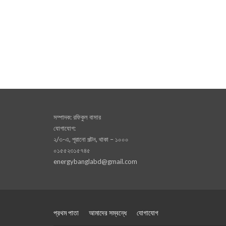
সম্পাদক: রফিকুল বাসার
যোগাযোগ:
২/৩-এ, পূরানো পল্টন, থাকা – ১০০০
০১৫৫২৩১৫৭৪৫
energybanglabd@gmail.com
প্রথম পাতা
আমাদের সম্বন্ধে
যোগাযোগ