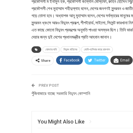
প্রকৌশলী ম ইনামুল হক, প্রকৌশলী কল্লোল মোস্তফা, রুহিন হোসেন প্র
প্রকৌশলী শেখ মুহাম্মাদ শহীদুল্লাহ বলেন, দেশের জনগণই সুন্দরবন ও জ
গড়ে তোলা হবে। অধ্যাপক আনু মুহাম্মাদ বলেন, দেশের সর্বস্তরের মানুষের ম
সুন্দরবন ধ্বংসে আরও বিদ্যুৎ প্রকল্প, শীপইয়ার্ড, সাইলো, সিমেন্ট কারখানা
এত কাছে কোনো বিদ্যুৎ প্রকল্পের অনুমতি পাওয়া অসম্ভব ছিল। তিনি ভারতী
দেয়ার জন্য দুই দেশের প্রধানমন্ত্রীর প্রতি আহবান জানান।
ঘোষণার দাবি
বিদ্যুৎ বাতিলের
মোদি-হাসিনার কাছে রামপাল
Share
Facebook
Twitter
Email
PREV POST
পুঁজিবাজারে যাচ্ছে সরকারি বিদ্যুৎ কোম্পানি
You Might Also Like