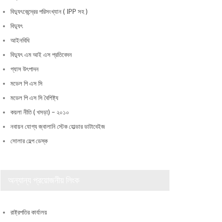
বিদ্যুৎকেন্দ্রের পরিসংখ্যান ( IPP সহ )
বিদ্যুৎ
আইনবিধি
বিদ্যুৎ এম আই এস প্রতিবেদন
গ্যাস উৎপাদন
মডেল পি এস সি
মডেল পি এস সি বৈশিষ্ট্য
কয়লা নীতি ( খসড়া) – ২০১০
নবায়ন যোগ্য জ্বালানি স্টেক হোল্ডার ডাটাবেইজ
সোলার হেল্প ডেস্ক
অন্যান্য প্রয়োজনীয় লিংক
রাষ্ট্রপতির কার্যালয়