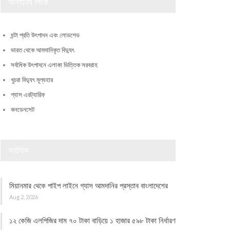
অন্যান্য লিংক
ঘন্টা প্রতি উৎপাদন এবং লোডশেড
ভারত থেকে আমদানিকৃত বিদ্যুৎ
সর্বাধিক উৎপাদনে এলাকা ভিত্তিক সরবরাহ
খুচরা বিদ্যুৎ মূল্যহার
গ্যাস এরট্যারিফ
কনডেনসেট
সর্বাধিক
মিয়ানমার থেকে পাইপ লাইনে গ্যাস আমদানির প্রস্তাব বাংলাদেশের
Aug 2, 2026
১২ কেজি এলপিজির দাম ৭০ টাকা বাড়িয়ে ১ হাজার ৫৯৮ টাকা নির্ধারণ