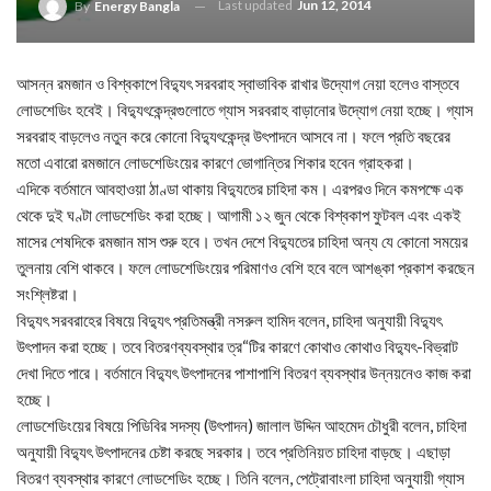
Last updated
Jun 12, 2014
By
Energy Bangla
আসন্ন রমজান ও বিশ্বকাপে বিদ্যুৎ সরবরাহ স্বাভাবিক রাখার উদ্যোগ নেয়া হলেও বাস্তবে
লোডশেডিং হবেই। বিদ্যুৎকেন্দ্রগুলোতে গ্যাস সরবরাহ বাড়ানোর উদ্যোগ নেয়া হচ্ছে। গ্যাস
সরবরাহ বাড়লেও নতুন করে কোনো বিদ্যুৎকেন্দ্র উৎপাদনে আসবে না। ফলে প্রতি বছরের
মতো এবারো রমজানে লোডশেডিংয়ের কারণে ভোগান্তির শিকার হবেন গ্রাহকরা।
এদিকে বর্তমানে আবহাওয়া ঠাণ্ডা থাকায় বিদ্যুতের চাহিদা কম। এরপরও দিনে কমপক্ষে এক
থেকে দুই ঘণ্টা লোডশেডিং করা হচ্ছে। আগামী ১২ জুন থেকে বিশ্বকাপ ফুটবল এবং একই
মাসের শেষদিকে রমজান মাস শুরু হবে। তখন দেশে বিদ্যুতের চাহিদা অন্য যে কোনো সময়ের
তুলনায় বেশি থাকবে। ফলে লোডশেডিংয়ের পরিমাণও বেশি হবে বলে আশঙ্কা প্রকাশ করছেন
সংশ্লিষ্টরা।
বিদ্যুৎ সরবরাহের বিষয়ে বিদ্যুৎ প্রতিমন্ত্রী নসরুল হামিদ বলেন, চাহিদা অনুযায়ী বিদ্যুৎ
উৎপাদন করা হচ্ছে। তবে বিতরণব্যবস্থার ত্র“টির কারণে কোথাও কোথাও বিদ্যুৎ-বিভ্রাট
দেখা দিতে পারে। বর্তমানে বিদ্যুৎ উৎপাদনের পাশাপাশি বিতরণ ব্যবস্থার উন্নয়নেও কাজ করা
হচ্ছে।
লোডশেডিংয়ের বিষয়ে পিডিবির সদস্য (উৎপাদন) জালাল উদ্দিন আহমেদ চৌধুরী বলেন, চাহিদা
অনুযায়ী বিদ্যুৎ উৎপাদনের চেষ্টা করছে সরকার। তবে প্রতিনিয়ত চাহিদা বাড়ছে। এছাড়া
বিতরণ ব্যবস্থার কারণে লোডশেডিং হচ্ছে। তিনি বলেন, পেট্রোবাংলা চাহিদা অনুযায়ী গ্যাস