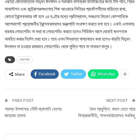
এছাড়া জোনভিত্তিক বিদ্যুৎ উৎপাদন ও সরবরাহ কার্যক্রম মনিটরিংয়ের জন্য টিম গঠন, গ্রিড
সাবস্টেশন এবং কন্ট্রোলরুমগুলোয় পিক আওয়ারে সিনিয়র প্রকৌশলীদের দায়িত্বে রাখা,
কোনো ট্রান্সফরমার নষ্ট হলে ২৪ ঘণ্টার মধ্যে প্রতিস্থাপন, সবগুলো বিতরণ কোম্পানিকে
আগেভাগেই প্রয়োজনীয় ট্রান্সফরমারসহ যন্ত্রপাতি সংরক্ষণ করতে বলা হবে। একই এলাকায়
বারবার লোডশেডিং না করা বা লোডশেডিং করতে হলেও শিডিউল আগে থেকেই জনগণকে
অবহিত করার নির্দেশ দেয়া হবে। তবে এসব সিদ্ধান্ত বাস্তবায়ন করা হলেও বাড়তি বিদ্যুৎ
উৎপাদন না হওয়ায় রমজানে লোডশেডিং থেকে মুক্তি পাবে না সাধারণ মানুষ।
লোডশেডিং
Share
Facebook
Twitter
WhatsApp
PREV POST
NEXT POST
পারস্য উপসাগরে সৌদি জ্বালানি তেলের
জৈব প্রযুক্তি: বদলে যেতে পারে
জাহাজে হামলা
বিশ্বরাজনীতি, শাসনকাঠামোসহ সবকিছু