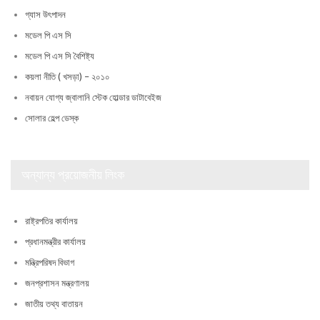
গ্যাস উৎপাদন
মডেল পি এস সি
মডেল পি এস সি বৈশিষ্ট্য
কয়লা নীতি ( খসড়া) – ২০১০
নবায়ন যোগ্য জ্বালানি স্টেক হোল্ডার ডাটাবেইজ
সোলার হেল্প ডেস্ক
অন্যান্য প্রয়োজনীয় লিংক
রাষ্ট্রপতির কার্যালয়
প্রধানমন্ত্রীর কার্যালয়
মন্ত্রিপরিষদ বিভাগ
জনপ্রশাসন মন্ত্রণালয়
জাতীয় তথ্য বাতায়ন