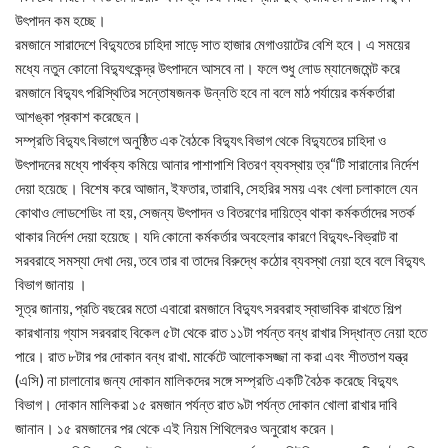
উৎপাদন কম হচ্ছে।
রমজানে সারাদেশে বিদ্যুতের চাহিদা সাড়ে সাত হাজার মেগাওয়াটের বেশি হবে। এ সময়ের
মধ্যে নতুন কোনো বিদ্যুৎকেন্দ্র উৎপাদনে আসবে না। ফলে শুধু লোড ম্যানেজমেন্ট করে
রমজানে বিদ্যুৎ পরিস্থিতির সন্তোষজনক উন্নতি হবে না বলে মাঠ পর্যায়ের কর্মকর্তারা
আশঙ্কা প্রকাশ করেছেন।
সম্প্রতি বিদ্যুৎ বিভাগে অনুষ্ঠিত এক বৈঠকে বিদ্যুৎ বিভাগ থেকে বিদ্যুতের চাহিদা ও
উৎপাদনের মধ্যে পার্থক্য কমিয়ে আনার পাশাপাশি বিতরণ ব্যবস্থায় ত্র“টি সারানোর নির্দেশ
দেয়া হয়েছে। বিশেষ করে আজান, ইফতার, তারাবি, সেহরির সময় এবং খেলা চলাকালে যেন
কোথাও লোডশেডিং না হয়, সেজন্য উৎপাদন ও বিতরণের দায়িত্বে থাকা কর্মকর্তাদের সতর্ক
থাকার নির্দেশ দেয়া হয়েছে। যদি কোনো কর্মকর্তার অবহেলার কারণে বিদ্যুৎ-বিভ্রাট বা
সরবরাহে সমস্যা দেখা দেয়, তবে তার বা তাদের বিরুদ্ধে কঠোর ব্যবস্থা নেয়া হবে বলে বিদ্যুৎ
বিভাগ জানায় ।
সূত্র জানায়, প্রতি বছরের মতো এবারো রমজানে বিদ্যুৎ সরবরাহ স্বাভাবিক রাখতে শিল্প
কারখানায় গ্যাস সরবরাহ বিকেল ৫টা থেকে রাত ১১টা পর্যন্ত বন্ধ রাখার সিদ্ধান্ত নেয়া হতে
পারে। রাত ৮টার পর দোকান বন্ধ রাখা. মার্কেটে আলোকসজ্জা না করা এবং শীততাপ যন্ত্র
(এসি) না চালানোর জন্য দোকান মালিকদের সঙ্গে সম্প্রতি একটি বৈঠক করেছে বিদ্যুৎ
বিভাগ। দোকান মালিকরা ১৫ রমজান পর্যন্ত রাত ৯টা পর্যন্ত দোকান খোলা রাখার দাবি
জানান। ১৫ রমজানের পর থেকে এই নিয়ম শিথিলেরও অনুরোধ করেন।