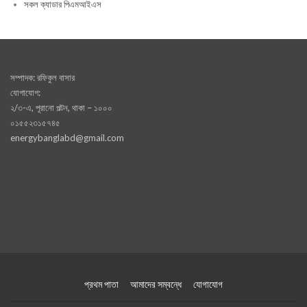
সকল ক্যাডার পিএমআইএস
সম্পাদক: রফিকুল বাসার
যোগাযোগ:
২/৩-এ, পূরানো পল্টন, থাকা – ১০০০
০১৫৫২৩১৫৭৪৫
energybanglabd@gmail.com
প্রথম পাতা
আমাদের সম্বন্ধে
যোগাযোগ