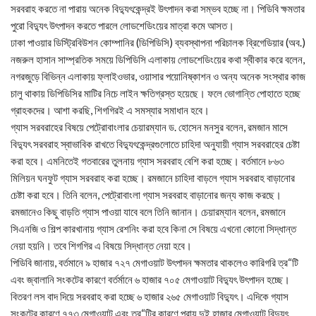
সরবরাহ করতে না পারায় অনেক বিদ্যুৎকেন্দ্রই উৎপাদন করা সম্ভব হচ্ছে না। পিডিবি ক্ষমতার
পুরো বিদ্যুৎ উৎপাদন করতে পারলে লোডশেডিংয়ের মাত্রা কমে আসত।
ঢাকা পাওয়ার ডিস্ট্রিবিউশন কোম্পানির (ডিপিডিসি) ব্যবস্থাপনা পরিচালক ব্রিগেডিয়ার (অব.)
নজরুল হাসান সাম্প্রতিক সময়ে ডিপিডিসি এলাকায় লোডশেডিংয়ের কথা স্বীকার করে বলেন,
নগরজুড়ে বিভিন্ন এলাকায় ফ্লাইওভার, ওয়াসার পয়োনিষ্কাশন ও অন্য অনেক সংস্থার কাজ
চালু থাকায় ডিপিডিসির মাটির নিচে লাইন ক্ষতিগ্রস্ত হয়েছে। ফলে ভোগান্তি পোহাতে হচ্ছে
গ্রাহকদের। আশা করছি, শিগগিরই এ সমস্যার সমাধান হবে।
গ্যাস সরবরাহের বিষয়ে পেট্রোবাংলার চেয়ারম্যান ড. হোসেন মনসুর বলেন, রমজান মাসে
বিদ্যুৎ সরবরাহ স্বাভাবিক রাখতে বিদ্যুৎকেন্দ্রগুলোতে চাহিদা অনুযায়ী গ্যাস সরবরাহের চেষ্টা
করা হবে। এমনিতেই গতবারের তুলনায় গ্যাস সরবরাহ বেশি করা হচ্ছে। বর্তমানে ৮৬৩
মিলিয়ন ঘনফুট গ্যাস সরবরাহ করা হচ্ছে। রমজানে চাহিদা বাড়লে গ্যাস সরবরাহ বাড়ানোর
চেষ্টা করা হবে। তিনি বলেন, পেট্রোবাংলা গ্যাস সরবরাহ বাড়ানোর জন্য কাজ করছে।
রমজানেও কিছু বাড়তি গ্যাস পাওয়া যাবে বলে তিনি জানান। চেয়ারম্যান বলেন, রমজানে
সিএনজি ও শিল্প কারখানায় গ্যাস রেশনিং করা হবে কিনা সে বিষয়ে এখনো কোনো সিদ্ধান্ত
নেয়া হয়নি। তবে শিগগির এ বিষয়ে সিদ্ধান্ত নেয়া হবে।
পিডিবি জানায়, বর্তমানে ৯ হাজার ৭২৭ মেগাওয়াট উৎপাদন ক্ষমতার থাকলেও কারিগরি ত্র“টি
এবং জ্বালানি সংকটের কারণে বর্তর্মানে ৬ হাজার ৭০৫ মেগাওয়াট বিদ্যুৎ উৎপাদন হচ্ছে।
বিতরণ লস বাদ দিয়ে সরবরাহ করা হচ্ছে ৬ হাজার ২৬৫ মেগাওয়াট বিদ্যুৎ। এদিকে গ্যাস
সংকটের কারণে ৭৭৩ মেগাওয়াট এবং ত্র“টির কারণে প্রায় দুই হাজার মেগাওয়াট বিদ্যুৎ