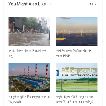
You Might Also Like
All
বন্যা: বিদ্যুৎ বিভাগে নিয়ন্ত্রণ কক্ষ
আদানির বকেয়া নিয়মিত পরিশোধ
চালু
করছে পিডিবি
সব কুইক রেন্টাল বিদ্যুৎকেন্দ্র অবসরে:
পল্লী বিদ্যুৎ সমিতি: বন্ধ নয় বরং
বিদ্যুৎমন্ত্রী
একঘণ্টা বেশি কাজ করার কর্মসূচি