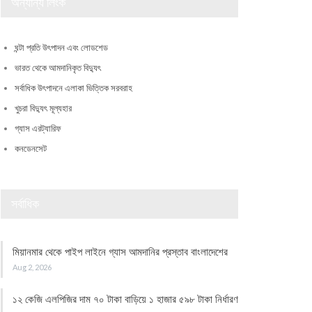
অন্যান্য লিংক
ঘন্টা প্রতি উৎপাদন এবং লোডশেড
ভারত থেকে আমদানিকৃত বিদ্যুৎ
সর্বাধিক উৎপাদনে এলাকা ভিত্তিক সরবরাহ
খুচরা বিদ্যুৎ মূল্যহার
গ্যাস এরট্যারিফ
কনডেনসেট
সর্বাধিক
মিয়ানমার থেকে পাইপ লাইনে গ্যাস আমদানির প্রস্তাব বাংলাদেশের
Aug 2, 2026
১২ কেজি এলপিজির দাম ৭০ টাকা বাড়িয়ে ১ হাজার ৫৯৮ টাকা নির্ধারণ