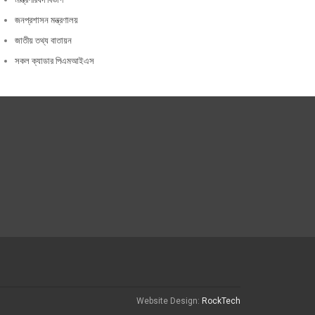
জনপ্রশাসন মন্ত্রণালয়
জাতীয় তথ্য বাতায়ন
সকল ক্যাডার পিএমআইএস
Website Design:
RockTech