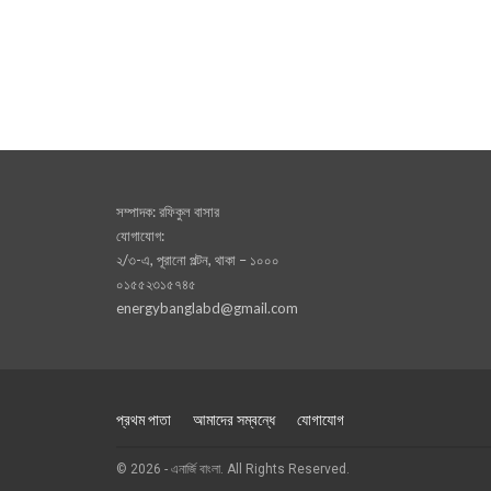
সম্পাদক: রফিকুল বাসার
যোগাযোগ:
২/৩-এ, পূরানো পল্টন, থাকা – ১০০০
০১৫৫২৩১৫৭৪৫
energybanglabd@gmail.com
প্রথম পাতা
আমাদের সম্বন্ধে
যোগাযোগ
© 2026 - এনার্জি বাংলা. All Rights Reserved.