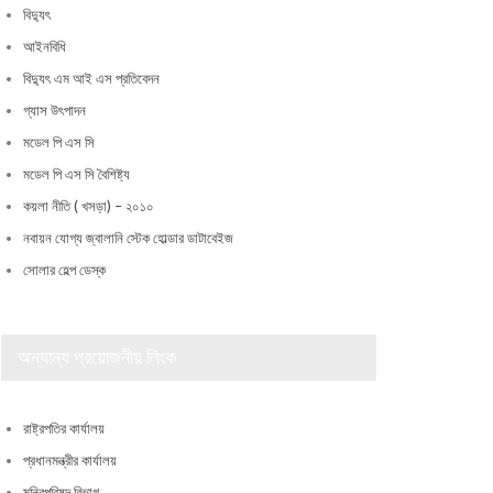
বিদ্যুৎ
আইনবিধি
বিদ্যুৎ এম আই এস প্রতিবেদন
গ্যাস উৎপাদন
মডেল পি এস সি
মডেল পি এস সি বৈশিষ্ট্য
কয়লা নীতি ( খসড়া) – ২০১০
নবায়ন যোগ্য জ্বালানি স্টেক হোল্ডার ডাটাবেইজ
সোলার হেল্প ডেস্ক
অন্যান্য প্রয়োজনীয় লিংক
রাষ্ট্রপতির কার্যালয়
প্রধানমন্ত্রীর কার্যালয়
মন্ত্রিপরিষদ বিভাগ