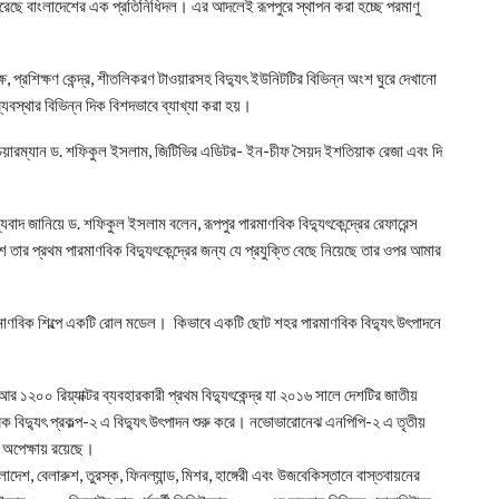
করেছে বাংলাদেশের এক প্রতিনিধিদল। এর আদলেই রূপপুরে স্থাপন করা হচ্ছে পরমাণু
 কক্ষ, প্রশিক্ষণ কেন্দ্র, শীতলিকরণ টাওয়ারসহ বিদ্যুৎ ইউনিটটির বিভিন্ন অংশ ঘুরে দেখানো
 ব্যবস্থার বিভিন্ন দিক বিশদভাবে ব্যাখ্যা করা হয়।
 চেয়ারম্যান ড. শফিকুল ইসলাম, জিটিভির এডিটর- ইন-চীফ সৈয়দ ইশতিয়াক রেজা এবং দি
যবাদ জানিয়ে ড. শফিকুল ইসলাম বলেন, রূপপুর পারমাণবিক বিদ্যুৎকেন্দ্রের রেফারেন্স
াদেশ তার প্রথম পারমাণবিক বিদ্যুৎকেন্দ্রের জন্য যে প্রযুক্তি বেছে নিয়েছে তার ওপর আমার
ারমাণবিক শিল্পে একটি রোল মডেল। কিভাবে একটি ছোট শহর পারমাণবিক বিদ্যুৎ উৎপাদনে
 ১২০০ রিয়্যাক্টর ব্যবহারকারী প্রথম বিদ্যুৎকেন্দ্র যা ২০১৬ সালে দেশটির জাতীয়
 বিদ্যুৎ প্রকল্প-২ এ বিদ্যুৎ উৎপাদন শুরু করে। নভোভারোনেঝ এনপিপি-২ এ তৃতীয়
 অপেক্ষায় রয়েছে।
াদেশ, বেলারুশ, তুরস্ক, ফিনল্যান্ড, মিশর, হাঙ্গেরী এবং উজবেকিস্তানে বাস্তবায়নের