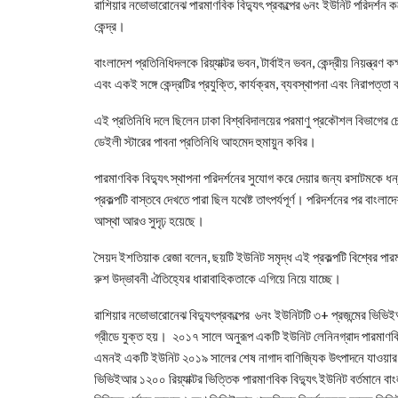
রাশিয়ার নভোভারোনেঝ পারমাণবিক বিদ্যুৎ প্রকল্পের ৬নং ইউনিট পরিদর্শন 
কেন্দ্র।
বাংলাদেশ প্রতিনিধিদলকে রিয়্যাক্টর ভবন, টার্বাইন ভবন, কেন্দ্রীয় নিয়ন্ত্রণ
এবং একই সঙ্গে কেন্দ্রটির প্রযুক্তি, কার্যক্রম, ব্যবস্থাপনা এবং নিরাপত্তা
এই প্রতিনিধি দলে ছিলেন ঢাকা বিশ্ববিদালয়ের পরমাণু প্রকৌশল বিভাগের
ডেইলী স্টারের পাবনা প্রতিনিধি আহমেদ হুমায়ুন কবির।
পারমাণবিক বিদ্যুৎ স্থাপনা পরিদর্শনের সুযোগ করে দেয়ার জন্য রসাটমকে ধন্
প্রকল্পটি বাস্তবে দেখতে পারা ছিল যথেষ্ট তাৎপর্যপূর্ণ। পরিদর্শনের পর বাংল
আস্থা আরও সুদৃঢ় হয়েছে।
সৈয়দ ইশতিয়াক রেজা বলেন, ছয়টি ইউনিট সমৃদ্ধ এই প্রকল্পটি বিশ্বের প
রুশ উদ্ভাবনী ঐতিহ্যের ধারাবাহিকতাকে এগিয়ে নিয়ে যাচ্ছে।
রাশিয়ার নভোভারোনেঝ বিদ্যুৎপ্রকল্পের ৬নং ইউনিটটি ৩+ প্রজন্মের ভিভিইআর
গ্রীডে যুক্ত হয়। ২০১৭ সালে অনুরূপ একটি ইউনিট লেনিনগ্রাদ পারমাণবিক
এমনই একটি ইউনিট ২০১৯ সালের শেষ নাগাদ বাণিজ্যিক উৎপাদনে যাওয়ার
ভিভিইআর ১২০০ রিয়্যাক্টর ভিত্তিক পারমাণবিক বিদ্যুৎ ইউনিট বর্তমানে বাংল