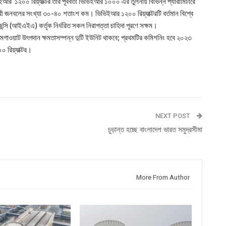
আর ১২০০ রিয়্যাক্টর তার পূর্ববর্তী ভিভিইআর ১০০০ এর তুলনায় বিভিন্ন প্যারামিটারে
রী জনবলের সংখ্যা ৩০-৪০ শতাংশ কম। ভিভিইআর ১২০০ রিয়্যাক্টরটি বর্তমান বিশ্বে
ন্সি (আইএইএ) কর্তৃক নির্ধরিত সকল নিরাপত্তা চাহিদা পূরণে সক্ষম।
২০০ মেগাওয়াট উৎপদান ক্ষমতাসম্পন্ন দুটি ইউনিট থাকবে; প্রথমটির কমিশনিং হবে ২০২৩
 রিয়্যাক্টর।
NEXT POST
চুড়ান্ত হচ্ছে বাংলাদেশ ভারত সমুদ্রসীমা
More From Author