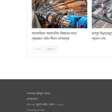
মহাকাব্যিক পারমাণবিক বিজ্ঞানের জন্য
রূপপুর বিদ্যুৎকেন
প্রয়োজন অতি-শীতল তাপমাত্রা
প্রবেশ শেষ
PREV
NEXT
সম্পাদক: রফিকুল বাসার
যোগাযোগ:
২/৩-এ, পূরানো পল্টন, থাকা – ১০০০
০১৫৫২৩১৫৭৪৫