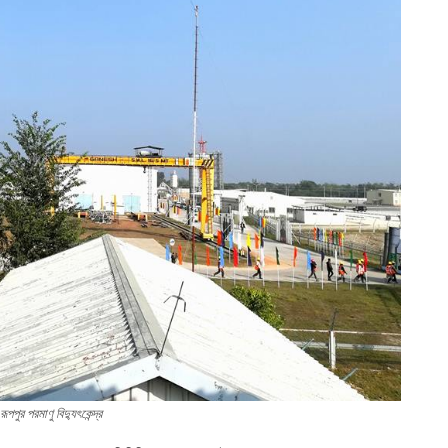
 রূপপুর পরমাণু বিদ্যুৎকেন্দ্র