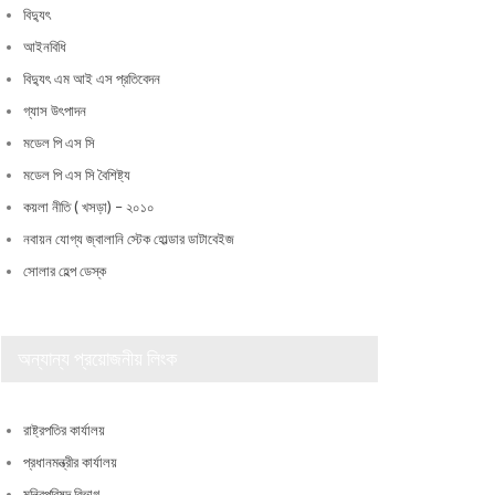
বিদ্যুৎ
আইনবিধি
বিদ্যুৎ এম আই এস প্রতিবেদন
গ্যাস উৎপাদন
মডেল পি এস সি
মডেল পি এস সি বৈশিষ্ট্য
কয়লা নীতি ( খসড়া) – ২০১০
নবায়ন যোগ্য জ্বালানি স্টেক হোল্ডার ডাটাবেইজ
সোলার হেল্প ডেস্ক
অন্যান্য প্রয়োজনীয় লিংক
রাষ্ট্রপতির কার্যালয়
প্রধানমন্ত্রীর কার্যালয়
মন্ত্রিপরিষদ বিভাগ