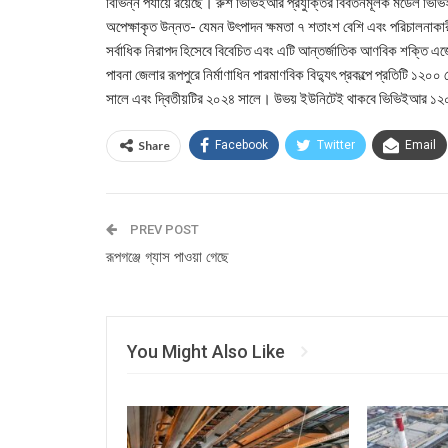
বিভিন্ন পর্যায়ে রয়েছে। রুশ ভিভিইআর প্রযুক্তির বিবর্তনমূলক মডেল ভিভিই
অপেক্ষাকৃত উন্নত- যেমন উৎপাদন ক্ষমতা ৭ শতাংশ বেশি এবং পরিচালনাকা
সর্বাধিক নিরাপদ হিসেবে বিবেচিত এবং এটি আন্তর্জাতিক আণবিক শক্তি এজে
পাবনা জেলার রূপপুরে নির্মাণাধিন পারমাণবিক বিদ্যুৎ প্রকল্পে প্রতিটি ১
সালে এবং দ্বিতীয়টির ২০২৪ সালে। উভয় ইউনিটেই থাকবে ভিভিইআর ১২০০
Share
Facebook
Twitter
Email
PREV POST
রূপগঞ্জে গ্যাস পাওয়া গেছে
You Might Also Like