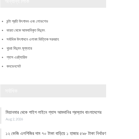
অন্যান্য লিংক
ঘন্টা প্রতি উৎপাদন এবং লোডশেড
ভারত থেকে আমদানিকৃত বিদ্যুৎ
সর্বাধিক উৎপাদনে এলাকা ভিত্তিক সরবরাহ
খুচরা বিদ্যুৎ মূল্যহার
গ্যাস এরট্যারিফ
কনডেনসেট
সর্বাধিক
মিয়ানমার থেকে পাইপ লাইনে গ্যাস আমদানির প্রস্তাব বাংলাদেশের
Aug 2, 2026
১২ কেজি এলপিজির দাম ৭০ টাকা বাড়িয়ে ১ হাজার ৫৯৮ টাকা নির্ধারণ