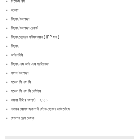
সিস্টেম লস
বকেয়া
বিদ্যুৎ উৎপাদন
বিদ্যুৎ উৎপাদন রেকর্ড
বিদ্যুৎকেন্দ্রের পরিসংখ্যান ( IPP সহ )
বিদ্যুৎ
আইনবিধি
বিদ্যুৎ এম আই এস প্রতিবেদন
গ্যাস উৎপাদন
মডেল পি এস সি
মডেল পি এস সি বৈশিষ্ট্য
কয়লা নীতি ( খসড়া) – ২০১০
নবায়ন যোগ্য জ্বালানি স্টেক হোল্ডার ডাটাবেইজ
সোলার হেল্প ডেস্ক