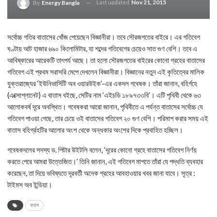
Last updated
Nov 21, 2015
By
Energy Bangla
সর্বোচ্চ গতির বাতাসের খোঁজ পেয়েছেন বিজ্ঞানীরা। তবে সৌরজগতের বাইরে। এর গতিবেগ
ঘণ্টায় আট হাজার ৬৯০ কিলোমিটার, যা শব্দের গতিবেগের চেয়েও সাত গুণ বেশি। তবে এ
আবিষ্কারের আরেকটি তাৎপর্য আছে। তা হলো সৌরজগতের বাইরের কোনো গ্রহের বাতাসের
গতিবেগ এই প্রথম সরাসরি মেপে দেখলেন বিজ্ঞানীরা। বিজ্ঞানের নতুন এই কৃতিত্বের মালিক
যুক্তরাজ্যের ‘ইউনিভার্সিটি অব ওয়ারউইক’-এর একদল গবেষক। তাঁরা জানান, বহির্গহে
(এক্সোপ্লানেট) এ বাতাস বইছে, সেটির নাম ‘এইচডি ১৮৯৭৩৩বি’। এটি পৃথিবী থেকে ৬৩
আলোকবর্ষ দূরে অবস্থিত। গবেষকরা আরো জানান, পৃথিবীতে এ পর্যন্ত বাতাসের সর্বোচ্চ যে
গতিবেগ পাওয়া গেছে, তার চেয়ে ওই বাতাসের গতিবেগ ২০ গুণ বেশি। পরিমাপ করার সময় এই
বাতাস বহির্গ্রহটির আলোর অংশ থেকে অন্ধকার অংশের দিকে প্রবাহিত হচ্ছিল।
গবেষকদলের সদস্য ড. পিটার উইটলি বলেন, ‘দূরের কোনো গ্রহে বাতাসের গতিবেগ নির্ণয়
করতে পেরে আমরা উত্তেজিত।’ তিনি জানান, এই গতিবেগ মাপতে তাঁরা যে পদ্ধতি ব্যবহার
করেছেন, তা দিয়ে ভবিষ্যতে দূরবর্তী অনেক গ্রহের আবহাওয়ার খবর জানা যাবে। সূত্র :
টাইমস অব ইন্ডিয়া।
বাতাস