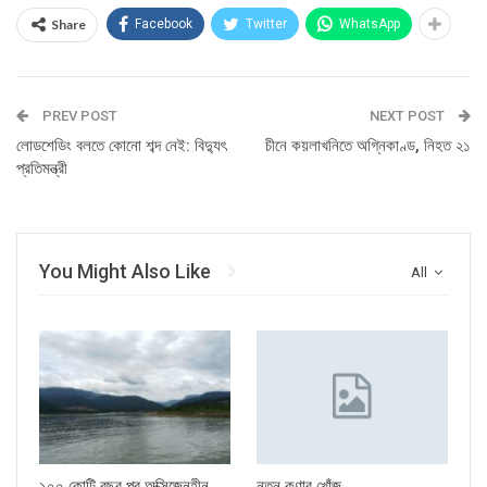
Share
Facebook
Twitter
WhatsApp
PREV POST
NEXT POST
লোডশেডিং বলতে কোনো শব্দ নেই: বিদ্যুৎ
চীনে কয়লাখনিতে অগ্নিকাণ্ড, নিহত ২১
প্রতিমন্ত্রী
You Might Also Like
All
১০০ কোটি বছর পর অক্সিজেনহীন
নতুন কণার খোঁজ