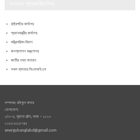
অন্যান্য প্রয়োজনীয় লিংক
রাষ্ট্রপতির কার্যালয়
প্রধানমন্ত্রীর কার্যালয়
মন্ত্রিপরিষদ বিভাগ
জনপ্রশাসন মন্ত্রণালয়
জাতীয় তথ্য বাতায়ন
সকল ক্যাডার পিএমআইএস
সম্পাদক: রফিকুল বাসার
যোগাযোগ:
২/৩-এ, পূরানো পল্টন, থাকা – ১০০০
০১৫৫২৩১৫৭৪৫
energybanglabd@gmail.com