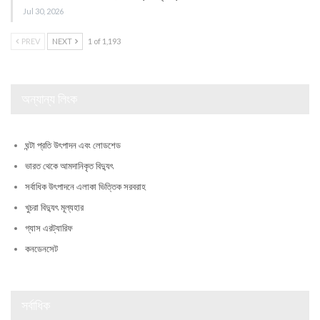
Jul 30, 2026
PREV
NEXT
1 of 1,193
অন্যান্য লিংক
ঘন্টা প্রতি উৎপাদন এবং লোডশেড
ভারত থেকে আমদানিকৃত বিদ্যুৎ
সর্বাধিক উৎপাদনে এলাকা ভিত্তিক সরবরাহ
খুচরা বিদ্যুৎ মূল্যহার
গ্যাস এরট্যারিফ
কনডেনসেট
সর্বাধিক