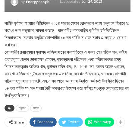
Last updated
Jun 29, 2015
By
Energy Bangla
সামিট পূর্বাঞ্চল পাওয়ার লিমিটেডের ২০১৪ সালের শেয়ার হোল্ডারদের জন্য লভ্যাংশ হিসাবে ২৫
শতাংশ নগদ লভ্যাংশ ঘোষনা করেছে। রাজধানীর খামারবাড়ীর কৃষিবিদ ইনিস্টিটিউশন
মিলনায়তনে সোমবার অনুষ্ঠিত কোম্পানীর ০৮ তম বার্ষিক সাধারন সভায় এ লভ্যাংশ ঘোষণা
করা হয়।
কোম্পানীর চেয়ারম্যান মুহাম্মদ আজিজ খানের সভাপতিত্বে এ সভায় মোঃ লতিফ খান, ভাইস
চেয়ারম্যান, জনাব মোজাম্মেল হোসেন, ব্যবস্থাপনা পরিচালক, এবং পরিচালকদের মধ্যে
মিসেস আনজুমান আজিজ খান, মুহাম্মদ ফরিদ খান, লে: েেজ: অব: জনাব আব্দুল ওয়াদুদ,
আয়েশা আজিজ খান, সৈয়দ ফজলুল হক এফ,সি,এ, আব্বাস উদ্দিন আহম্মেদ এবং কোম্পানী
সচিব মাহমুদ হাসান এফ,সি,এম,এ সহ আরো অন্যান্য উর্দ্ধতন কর্মকর্তা উপস্থিত ছিলেন।
০৮ তম বার্ষিক সাধারন সভায় বৈরী আবহাওয়া উপেক্ষা করে পর্যাপ্ত সংখ্যক শেয়ারহোল্ডার গণ
উপস্থিত ছিলেন।
লভ্যাংশ
সামিট
Share
Facebook
Twitter
WhatsApp