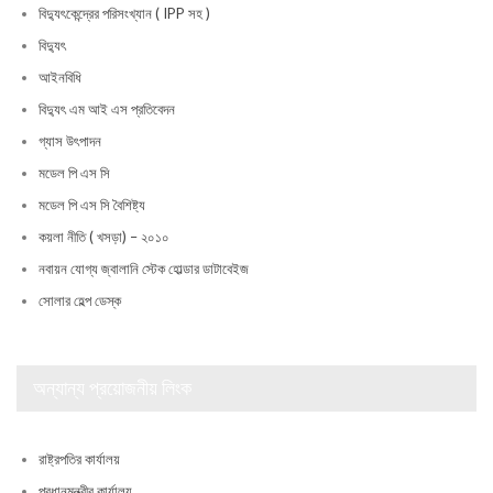
বিদ্যুৎকেন্দ্রের পরিসংখ্যান ( IPP সহ )
বিদ্যুৎ
আইনবিধি
বিদ্যুৎ এম আই এস প্রতিবেদন
গ্যাস উৎপাদন
মডেল পি এস সি
মডেল পি এস সি বৈশিষ্ট্য
কয়লা নীতি ( খসড়া) – ২০১০
নবায়ন যোগ্য জ্বালানি স্টেক হোল্ডার ডাটাবেইজ
সোলার হেল্প ডেস্ক
অন্যান্য প্রয়োজনীয় লিংক
রাষ্ট্রপতির কার্যালয়
প্রধানমন্ত্রীর কার্যালয়