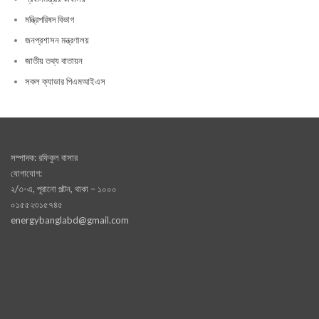
মন্ত্রিপরিষদ বিভাগ
জনপ্রশাসন মন্ত্রণালয়
জাতীয় তথ্য বাতায়ন
সকল ক্যাডার পিএমআইএস
সম্পাদক: রফিকুল বাসার
যোগাযোগ:
২/৩-এ, পূরানো পল্টন, থাকা – ১০০০
০১৫৫২৩১৫৭৪৫
energybanglabd@gmail.com