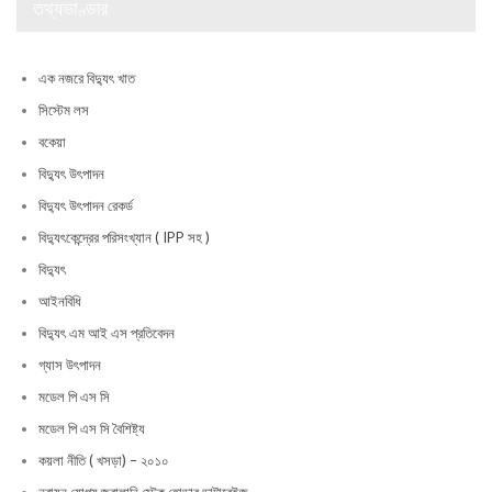
তথ্যভাণ্ডার
এক নজরে বিদ্যুৎ খাত
সিস্টেম লস
বকেয়া
বিদ্যুৎ উৎপাদন
বিদ্যুৎ উৎপাদন রেকর্ড
বিদ্যুৎকেন্দ্রের পরিসংখ্যান ( IPP সহ )
বিদ্যুৎ
আইনবিধি
বিদ্যুৎ এম আই এস প্রতিবেদন
গ্যাস উৎপাদন
মডেল পি এস সি
মডেল পি এস সি বৈশিষ্ট্য
কয়লা নীতি ( খসড়া) – ২০১০