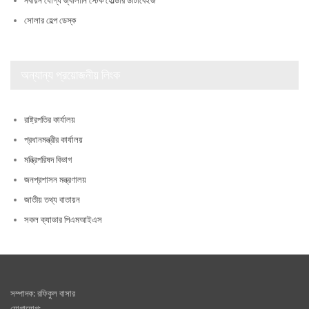
নবায়ন যোগ্য জ্বালানি স্টেক হোল্ডার ডাটাবেইজ
সোলার হেল্প ডেস্ক
অন্যান্য প্রয়োজনীয় লিংক
রাষ্ট্রপতির কার্যালয়
প্রধানমন্ত্রীর কার্যালয়
মন্ত্রিপরিষদ বিভাগ
জনপ্রশাসন মন্ত্রণালয়
জাতীয় তথ্য বাতায়ন
সকল ক্যাডার পিএমআইএস
সম্পাদক: রফিকুল বাসার
যোগাযোগ: