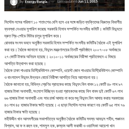
Last updated
Jun 11, 2015
By
Energy Bangla
সিস্টেম লসের পরিমাণ ১০ শতাংশের বেশি হলে এর সঙ্গে জড়িত ব্যক্তিদের বিরুদ্ধে বিভাগীয়
ব্যবস্থা নেওয়ার সুপারিশ করেছে সরকারি হিসাব সম্পর্কিত সংসদীয় কমিটি। কমিটি বিদ্যুতে
দ্রুত প্রি-পেইড মিটার চালুর সুপারিশ করে।
রোববার সংসদ ভবনে অনুষ্ঠিত সরকারি হিসাব সম্পর্কিত সংসদীয় কমিটির বৈঠকে এই সুপারিশ
করা হয়। বৈঠকে জানানো হয়, বিদ্যুৎ মন্ত্রণালয়ের তিনটি প্রতিষ্ঠানে ২০০৭-০৮ অর্থবছরে
২৭ কোটি টাকার অনিয়ম হয়েছে। ২০১০-১১ অর্থবছরের নিরীক্ষা প্রতিবেদনে এ বিষয়ে
আপত্তি উত্থাপন করা হয়েছে।
বৈঠকে ঢাকা পাওয়ার ডিস্ট্রিবিউশন কোম্পানি, ওয়েস্ট জোন পাওয়ার ডিস্ট্রিবিউশন কোম্পানি
ও বাংলাদেশ বিদ্যুৎ উন্নয়ন বোর্ডে নিরীক্ষা আপত্তি নিয়ে আলোচনা হয়।
বৈঠকে জানানো হয়, বিভিন্ন শ্রেণির গ্রাহকের কাছে বিদ্যুৎ বিল বাবদ ১২ কোটি ৪৮ লাখ ৯৭
হাজার টাকা অনাদায়ী, সংযোগ বিচ্ছিন্ন হওয়া গ্রাহকদের কাছে বিল বাবদ দুই কোটি ৬৭ লাখ
৬৬ হাজার টাকা অনাদায়ী এবং সার চার্জ আদায় না করে শুধু বিদ্যুৎ বিল আদায় করায় সরকারের
৪৩ লাখ ৪৫ হাজার টাকার ক্ষতি হয়েছে। এ ছাড়া সিস্টেম লসের কারণে নয় কোটি ৬৫ লাখ ৭৬
হাজার টাকার ক্ষতি হয়েছে।
মহীউদ্দীন খান আলমগীরের সভাপতিত্বে অনুষ্ঠিত বৈঠকে কমিটির সদস্য আবদুস শহীদ, পঞ্চানন
বিশ্বাস, আ ফ ম রহুল হক, শামসুল হক, রুস্তম আলী ফরাজী ও ওয়াসিকা আয়েশা খান