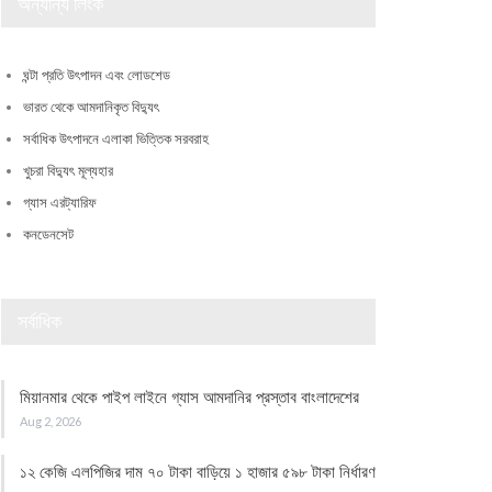
অন্যান্য লিংক
ঘন্টা প্রতি উৎপাদন এবং লোডশেড
ভারত থেকে আমদানিকৃত বিদ্যুৎ
সর্বাধিক উৎপাদনে এলাকা ভিত্তিক সরবরাহ
খুচরা বিদ্যুৎ মূল্যহার
গ্যাস এরট্যারিফ
কনডেনসেট
সর্বাধিক
মিয়ানমার থেকে পাইপ লাইনে গ্যাস আমদানির প্রস্তাব বাংলাদেশের
Aug 2, 2026
১২ কেজি এলপিজির দাম ৭০ টাকা বাড়িয়ে ১ হাজার ৫৯৮ টাকা নির্ধারণ