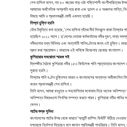
শেখ হাসিনা বলেন, গত ৫০ বছরের গড়ে ওঠা শক্তিশালী অংশীদারিত্বের উপর 
আমাদের অর্থনৈতিক অগ্রগতি ধরে রাখা এবং দুদেশ ও এ অঞ্চলের শান্তি, নিরাপ
বিষয়ে আমি ও প্রধানমন্ত্রী মোদী একমত হয়েছি।
তিস্তা চুক্তি হয়নি
যৌথ বিবৃতিতে বলা হয়েছে, ‘শেখ হাসিনা তাঁদের দীর্ঘ দিনঝুলে থাকা তিস্তার 
হয়েছিল ২০১১ সালে। দু’দেশের নেতারা কর্মকর্তাদের নদীর দূষণ, নাব্য সমস
নদীগুলোর তথ্য বিনিময় এবং অন্তর্বতী পানিবণ্টনের জন্য এই চুক্তি। ভারতে
দ্রুত করা প্রয়োজন। ভারতের এই দাবিকে বিবেচনায় রেখেছে বাংলাদেশ।
কুশিয়ারার সমঝোতা স্মারক সই
দ্বিপক্ষীয় বৈঠকে কুশিয়ারা নদীর ১৫৩ কিউসেক পানি প্রত্যাহারে বাংলাদেশ
সুরাহা হয়নি।
তিস্তার পানি বণ্টন চুক্তিসহ ভারত ও বাংলাদেশের অন্যান্য অমীমাংসিত ব
করেন প্রধানমন্ত্রী শেখ হাসিনা।
তিনি বলেন, আমরা বন্ধুত্ব ও সহযোগিতার মনোভাব নিয়ে অনেক অনিষ্পন্ন 
অনিষ্পন্ন বিষয়গুলো শিগগির সম্পন্ন করতে পারব। কুশিয়ারা নদীর পানি
ফেলব।
পাটের শুল্ক সুবিধা
বাংলাদেশের পাটের উপর থেকে ভারতে ‘অ্যান্টি ডাম্পিং ডিউটি’ উঠিয়ে নেওয়ার
দপ্তরকে নির্দেশনা দিয়েছেন বলে জানান প্রতিমন্ত্রী শাহরিয়ার। তিনি বলেন