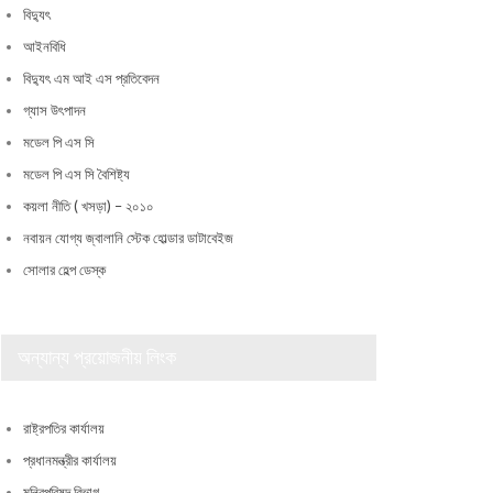
বিদ্যুৎ
আইনবিধি
বিদ্যুৎ এম আই এস প্রতিবেদন
গ্যাস উৎপাদন
মডেল পি এস সি
মডেল পি এস সি বৈশিষ্ট্য
কয়লা নীতি ( খসড়া) – ২০১০
নবায়ন যোগ্য জ্বালানি স্টেক হোল্ডার ডাটাবেইজ
সোলার হেল্প ডেস্ক
অন্যান্য প্রয়োজনীয় লিংক
রাষ্ট্রপতির কার্যালয়
প্রধানমন্ত্রীর কার্যালয়
মন্ত্রিপরিষদ বিভাগ