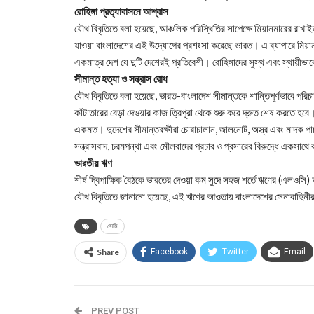
রোহিঙ্গা প্রত্যাবাসনে আশ্বাস
যৌথ বিবৃতিতে বলা হয়েছে, আঞ্চলিক পরিস্থিতির সাপেক্ষে মিয়ানমারের রাখা
যাওয়া বাংলাদেশের এই উদ্যোগের প্রশংসা করেছে ভারত। এ ব্যাপারে মিয়া
একমাত্র দেশ যে দুটি দেশেরই প্রতিবেশী। রোহিঙ্গাদের সুস্থ এবং স্থায়ীভা
সীমান্ত হত্যা ও সন্ত্রাস রোধ
যৌথ বিবৃতিতে বলা হয়েছে, ভারত-বাংলাদেশ সীমান্তকে শান্তিপূর্ণভাবে পর
কাঁটাতারের বেড়া দেওয়ার কাজ ত্রিপুরা থেকে শুরু করে দ্রুত শেষ করতে হ
একমত। দুদেশের সীমান্তরক্ষীরা চোরাচালান, জালনোট, অস্ত্র এবং মাদক পাচ
সন্ত্রাসবাদ, চরমপন্থা এবং মৌলবাদের প্রচার ও প্রসারের বিরুদ্ধে একস
ভারতীয় ঋণ
শীর্ষ দ্বিপাক্ষিক বৈঠকে ভারতের দেওয়া কম সুদে সহজ শর্তে ঋণের (এলওসি) 
যৌথ বিবৃতিতে জানানো হয়েছে, এই ঋণের আওতায় বাংলাদেশের সেনাবাহিনীর 
সেমি
Share
Facebook
Twitter
Email
PREV POST