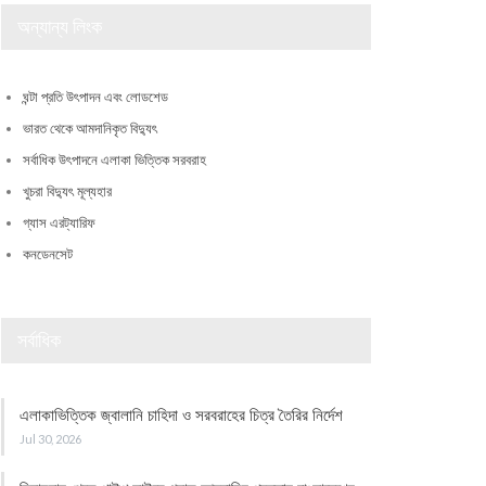
অন্যান্য লিংক
ঘন্টা প্রতি উৎপাদন এবং লোডশেড
ভারত থেকে আমদানিকৃত বিদ্যুৎ
সর্বাধিক উৎপাদনে এলাকা ভিত্তিক সরবরাহ
খুচরা বিদ্যুৎ মূল্যহার
গ্যাস এরট্যারিফ
কনডেনসেট
সর্বাধিক
এলাকাভিত্তিক জ্বালানি চাহিদা ও সরবরাহের চিত্র তৈরির নির্দেশ
Jul 30, 2026