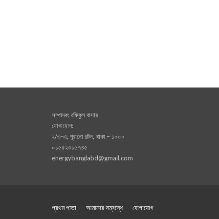
সম্পাদক: রফিকুল বাসার
যোগাযোগ:
২/৩-এ, পূরানো পল্টন, থাকা – ১০০০
০১৫৫২৩১৫৭৪৫
energybanglabd@gmail.com
প্রথম পাতা
আমাদের সম্বন্ধে
যোগাযোগ