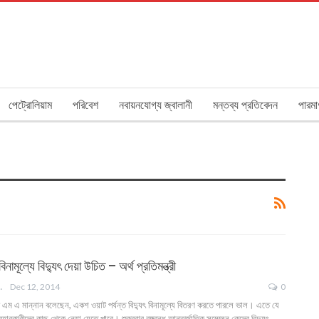
পেট্রোলিয়াম
পরিবেশ
নবায়নযোগ্য জ্বালানী
মন্তব্য প্রতিবেদন
পারমা
নামূল্যে বিদ্যুৎ দেয়া উচিত – অর্থ প্রতিমন্ত্রী
ANGLA
Dec 12, 2014
0
্ত্রী এম এ মান্নান বলেছেন, একশ ওয়াট পর্যন্ত বিদ্যুৎ বিনামূল্যে বিতরণ করতে পারলে ভাল। এতে যে
ারকারীদের কাছ থেকে নেয়া যেতে পারে। শুক্রবার বঙ্গবন্ধু আন্তর্জাতিক সম্মেলন কেন্দ্রে বিদ্যুৎ