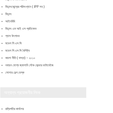
বিদ্যুৎকেন্দ্রের পরিসংখ্যান ( IPP সহ )
বিদ্যুৎ
আইনবিধি
বিদ্যুৎ এম আই এস প্রতিবেদন
গ্যাস উৎপাদন
মডেল পি এস সি
মডেল পি এস সি বৈশিষ্ট্য
কয়লা নীতি ( খসড়া) – ২০১০
নবায়ন যোগ্য জ্বালানি স্টেক হোল্ডার ডাটাবেইজ
সোলার হেল্প ডেস্ক
অন্যান্য প্রয়োজনীয় লিংক
রাষ্ট্রপতির কার্যালয়