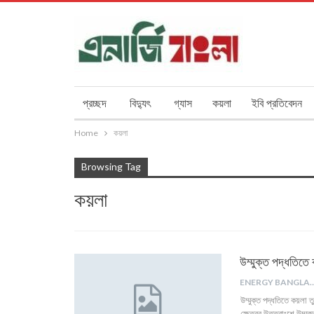
প্রচ্ছদ
বিদ্যুৎ
গ্যাস
কয়লা
ইবি প্রতিবেদন
Home
কয়লা
Browsing Tag
কয়লা
উম্মুক্ত পদ্ধতিতে 
ENERGY B
উম্মুক্ত পদ্ধতিতে কয়লা
ক্ষেত্রর উত্তরাংশে উম্ম