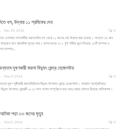
িতে ধস, উদ্ধার ১১ শ্রমিকের দেহ
ANGLA
Dec 30, 2016
0
জমহল এলাকায় লালমাটিয়া কয়লাখনির ধস থেকে ১১ জনের দেহ উদ্ধার করা হয়েছে। অন্তত ৩৫ জন
পড়েছেন বলে প্রাথমিক সূত্রে খবর। ধসের মধ্যে ৩০০ ফুট গভীরে ডুবে গিয়েছে ১৫টি ডাম্পার ও
সব ডাম্পার…
 অন্যতম দূষণকারী কয়লা বিদ্যুৎ কেন্দ্র হেজেলউড
ANGLA
Nov 9, 2016
0
অন্যতম দূষণ সৃষ্টিকারী কয়লাভিত্তিক বিদ্যুৎ উৎপাদন কেন্দ্র হেজেলউড। গতকাল অস্ট্রেলিয়ার
ত বিদ্যুৎ উৎপাদন কেন্দ্রটি ২০২৩ সাল নাগাদ সম্পূর্ণরূপে বন্ধ করে দেয়ার ঘোষণা দিয়েছে মালিকপক্ষ।
 আটকা পড়া ৩৩ জনের মৃত্যু
ANGLA
Nov 2, 2016
0