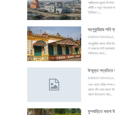
শ্রমিকদের দ্বন্দ্বে উৎপা
কমিটি ও নতুন আহবায়ক কমিট
ইউনিয়ন।…
বড়পুকুরিয়ার পানি ব
ENERGY B
বড়পুকুরিয়া কয়লা খনির উত
ঐ অঞ্চলের পানি ব্যবস্থা
সচিবালয়ে জেলা…
উম্মুক্ত পদ্ধতিতে
ENERGY B
তেল-গ্যাস খনিজ সম্পদ ও ব
কয়লা খনি থেকে কয়লা উত্ত
কয়লা উত্তোলন করা…
ফুলবাড়িতে কয়লা উ