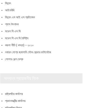
বিদ্যুৎ
আইনবিধি
বিদ্যুৎ এম আই এস প্রতিবেদন
গ্যাস উৎপাদন
মডেল পি এস সি
মডেল পি এস সি বৈশিষ্ট্য
কয়লা নীতি ( খসড়া) – ২০১০
নবায়ন যোগ্য জ্বালানি স্টেক হোল্ডার ডাটাবেইজ
সোলার হেল্প ডেস্ক
অন্যান্য প্রয়োজনীয় লিংক
রাষ্ট্রপতির কার্যালয়
প্রধানমন্ত্রীর কার্যালয়
মন্ত্রিপরিষদ বিভাগ