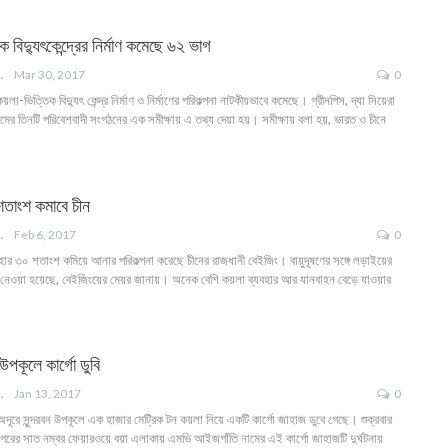
 বিদ্যুৎকেন্দ্রের নির্মাণ কমেছে ৬২ ভাগ
ANGLA
Mar 30, 2017
0
লা-ভিত্তিক বিদ্যুৎ কেন্দ্র নির্মাণ ও নির্মাণের পরিকল্পনা নাটকীয়ভাবে কমেছে। গ্রীনপিস, দ্যা সিয়েরা
ের তিনটি পরিবেশবাদী সংগঠনের এক সমীক্ষায় এ তথ্য দেয়া হয়। সমীক্ষায় বলা হয়, ভারত ও চীনে
শতাংশ কমাবে চীন
ANGLA
Feb 6, 2017
0
ার ৩০ শতাংশ কমিয়ে আনার পরিকল্পনা করেছে চীনের রাজধানী বেইজিং। বায়ুদূষণের সঙ্গে লড়াইয়ের
 নেওয়া হয়েছে, বেইজিংয়ের মেয়র জানায়। অনেক বেশি কয়লা ব্যবহার আর যানবাহন বেড়ে যাওয়ার
উপকূলে কার্গো ডুবি
ANGLA
Jan 13, 2017
0
র অদূরে সুন্দরবন উপকূলে এক হাজার মেট্রিক টন কয়লা নিয়ে একটি কার্গো জাহাজ ডুবে গেছে। শুক্রবার
াগরের সাত নম্বর ফেয়ারওয়ে বয়া এলাকায় এমভি আইজগাঁতি নামের এই কার্গো জাহাজটি দুর্ঘটনায়