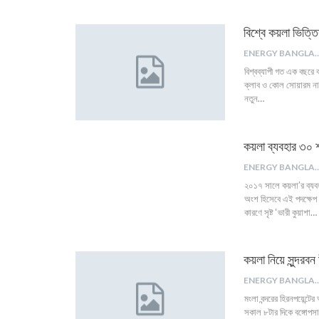
বিশ্বে কয়লা ভিত্তিক
ENERGY B
বিশ্বব্যাপী গত এক বছরে কয়
ক্লাব ও কোল সোয়ারম নাম
নতুন…
কয়লা ব্যবহার ৩০ 
ENERGY B
২০১৭ সালে কয়লা’র ব্যবহ
অংশ হিসেবে এই পদক্ষেপ
কারণে সৃষ্ট ‘ভারী কুয়াশা…
কয়লা নিয়ে সুন্দরবন 
ENERGY B
মংলা বন্দরের হিরনপয়েন্টে
সকাল ৮টার দিকে বঙ্গোপস