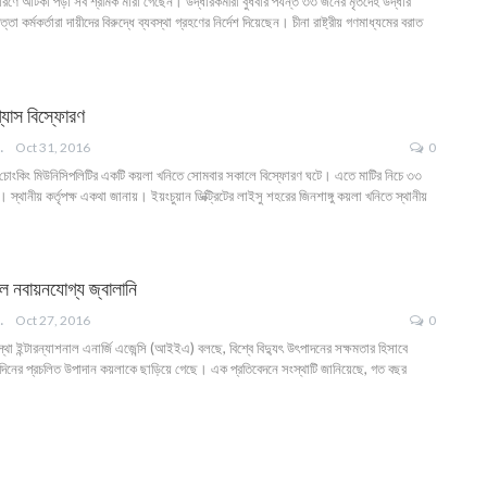
রণে আটকা পড়া সব শ্রমিক মারা গেছেন। উদ্ধারকর্মীরা বুধবার পর্যন্ত ৩৩ জনের মৃতদেহ উদ্ধার
তা কর্মকর্তারা দায়ীদের বিরুদ্ধে ব্যবস্থা গ্রহণের নির্দেশ দিয়েছেন। চীনা রাষ্ট্রীয় গণমাধ্যমের বরাত
্যাস বিস্ফোরণ
ANGLA
Oct 31, 2016
0
লের চোংকিং মিউনিসিপলিটির একটি কয়লা খনিতে সোমবার সকালে বিস্ফোরণ ঘটে। এতে মাটির নিচে ৩৩
্থানীয় কর্তৃপক্ষ একথা জানায়। ইয়ংচুয়ান ডিক্ট্রিটের লাইসু শহরের জিনশাঙ্গু কয়লা খনিতে স্থানীয়
 নবায়নযোগ্য জ্বালানি
ANGLA
Oct 27, 2016
0
্থা ইন্টারন্যাশনাল এনার্জি এজেন্সি (আইইএ) বলছে, বিশ্বে বিদ্যুৎ উৎপাদনের সক্ষমতার হিসাবে
্ঘদিনের প্রচলিত উপাদান কয়লাকে ছাড়িয়ে গেছে। এক প্রতিবেদনে সংস্থাটি জানিয়েছে, গত বছর