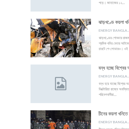
পড়ে। জাহাজের ১২…
ঝাড়খণ্ডে কয়লা খন
ENERGY B
ঝাড়খণ্ডের গোড্ডার রা
শ্রমিক খনির ভেতর আটকে 
চারটে পে-লোডারও। ওই 
বন্ধ হচ্ছে বিশ্বের
ENERGY B
বন্ধ হয়ে যাচ্ছে বিশ্বের 
ভিক্টোরিয়া রাজ্যে অবস্থি
পরিবেশবাদীরা…
চীনের কয়লা খনিতে
ENERGY B