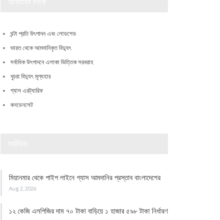
অন্যান্য লিংক
ঘন্টা প্রতি উৎপাদন এবং লোডশেড
ভারত থেকে আমদানিকৃত বিদ্যুৎ
সর্বাধিক উৎপাদনে এলাকা ভিত্তিক সরবরাহ
খুচরা বিদ্যুৎ মূল্যহার
গ্যাস এরট্যারিফ
কনডেনসেট
সর্বাধিক
মিয়ানমার থেকে পাইপ লাইনে গ্যাস আমদানির প্রস্তাব বাংলাদেশের
Aug 2, 2026
১২ কেজি এলপিজির দাম ৭০ টাকা বাড়িয়ে ১ হাজার ৫৯৮ টাকা নির্ধারণ