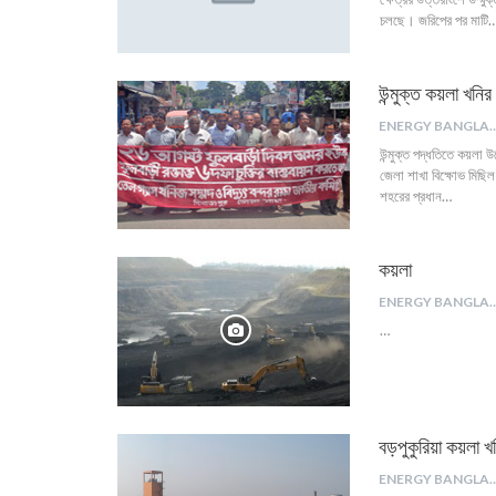
চলছে। জরিপের পর মাটি
উন্মুক্ত কয়লা খনির
ENERGY B
উন্মুক্ত পদ্ধতিতে কয়লা উ
জেলা শাখা বিক্ষোভ মিছি
শহরের প্রধান…
কয়লা
ENERGY B
…
বড়পুকুরিয়া কয়লা খনি
ENERGY B