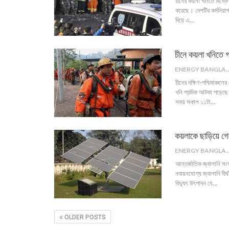
চীনের কয়লা খনিতে বিস্ফো
করেছে। দেশটির কর্মনিরাপত্
দিয়ে এ…
চীনে কয়লা খনিতে গ
ENERGY B
চীনের দক্ষিণ-পশ্চিমাঞ্চ
খনি শ্রমিক আটকা পড়েছে। স
সময় সকাল ১১টা…
কয়লাকে ছাড়িয়ে গেল
ENERGY B
আন্তর্জাতিক জ্বালানি সংস
নবায়নযোগ্য জ্বালানি দীর
বিদ্যুৎ উৎপাদন যে…
OLDER POSTS