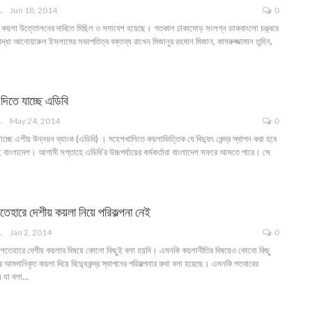
ANGLA
Jun 18, 2014
0
ে কয়লা উত্তোলনের দাবিতে মিছিল ও সমাবেশ হয়েছে। গতকাল ঢাকামোড় সংলগ্ন ডাকবাংলো চত্ত্বরে
যোদ্ধা আনোয়ারুল ইসলামের সভাপতিত্ব বক্তব্য রাখেন মিজানুর রহমান মিজান, কামরুজ্জামান তুহিন,
 দিতে যাচ্ছে এডিবি
ANGLA
May 24, 2014
0
 যাচ্ছে এশীয় উন্নয়ন ব্যাংক (এডিবি) । মহেশখালিতে কয়লাভিত্তিক যে বিদ্যুৎ কেন্দ্র স্থাপন করা হবে
 বাংলাদেশ। আগামী সপ্তাহে এডিবি’র উচ্চপর্যায়ের কর্মকর্তারা বাংলাদেশ সফরে আসতে পারে। সে
েহারে দেশীয় কয়লা নিয়ে পরিকল্পনা নেই
ANGLA
Jan 2, 2014
0
শতেহারে দেশীয় কয়লার বিষয়ে কোনো কিছুই বলা হয়নি। এমনকি কয়লানীতির বিষয়েও কোনো কিছু
 আমদানিকৃত কয়লা দিয়ে বিদ্যুেকন্দ্র স্থাপনের পরিকল্পনার কথা বলা হয়েছে। এমনকি গতবারের
ে যা বলা…