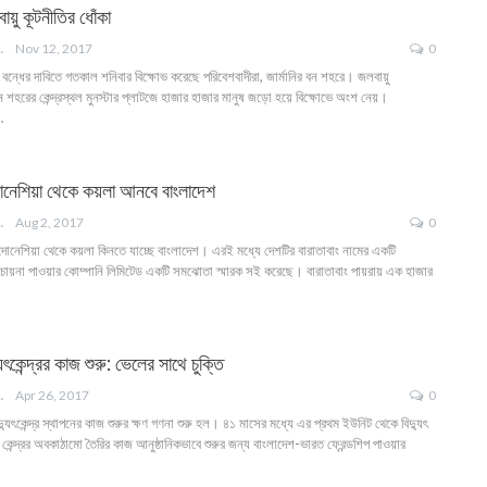
ায়ু কূটনীতির ধোঁকা
ANGLA
Nov 12, 2017
0
্র বন্ধের দাবিতে গতকাল শনিবার বিক্ষোভ করেছে পরিবেশবাদীরা, জার্মানির বন শহরে। জলবায়ু
 শহরের কেন্দ্রস্থল মুনস্টার প্লাটজে হাজার হাজার মানুষ জড়ো হয়ে বিক্ষোভে অংশ নেয়।
…
্দোনেশিয়া থেকে কয়লা আনবে বাংলাদেশ
ANGLA
Aug 2, 2017
0
ন্দোনেশিয়া থেকে কয়লা কিনতে যাচ্ছে বাংলাদেশ। এরই মধ্যে দেশটির বারাতাবাং নামের একটি
েশ চায়না পাওয়ার কোম্পানি লিমিটেড একটি সমঝোতা স্মারক সই করেছে। বারাতাবাং পায়রায় এক হাজার
ৎকেন্দ্রর কাজ শুরু: ভেলের সাথে চুক্তি
ANGLA
Apr 26, 2017
0
যুৎকেন্দ্র স্থাপনের কাজ শুরুর ক্ষণ গণনা শুরু হল। ৪১ মাসের মধ্যে এর প্রথম ইউনিট থেকে বিদ্যুৎ
 কেন্দ্রর অবকাঠামো তৈরির কাজ আনুষ্ঠানিকভাবে শুরুর জন্য বাংলাদেশ-ভারত ফ্রেন্ডশিপ পাওয়ার