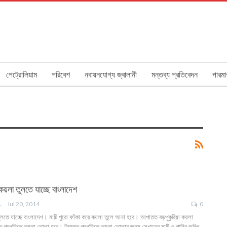
পেট্রোলিয়াম
পরিবেশ
নবায়নযোগ্য জ্বালানী
মন্তব্য প্রতিবেদন
পারমা
কয়লা তুলতে যাচ্ছে বাংলাদেশ
ANGLA
Jul 20, 2014
0
 তুলতে যাচ্ছে বাংলাদেশ। মাটি পুরো ফাঁকা করে কয়লা তুলে আনা হবে। আপাতত বড়পুকুরিয়া কয়লা
ুক্ত পদ্ধতিতে কয়লা তোলা হবে। উম্মুক্ত পদ্ধতিতে কয়লা তোলার জন্য সেখানের মাটি ও পানির জরিপ