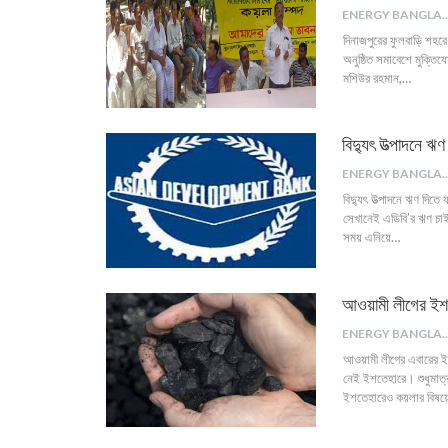
ENERGY B
দিনাজপুরের ফুলবাড়ি শহর
অনুষ্ঠিত সমাবেশে মুক্তি
মশিউর রহমান,…
বিদ্যুৎ উত্পাদনে ঋণ
ENERGY B
বিদ্যুৎ উত্পাদনে ঋণ দিতে
সেখানেই এডিবি’র ঋণ চাই
সময় এনিয়ে…
আওয়ামী লীগের ইশত
ENERGY B
আওয়ামী লীগের এবারের ই
নেই ইশতেহারে। শুধুমাত্র
ইশতেহারেও কয়লার বিষয়