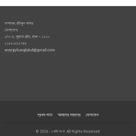
সম্পাদক: রফিকুল বাসার
যোগাযোগ:
২/৩-এ, পূরানো পল্টন, থাকা – ১০০০
০১৫৫২৩১৫৭৪৫
energybanglabd@gmail.com
প্রথম পাতা
আমাদের সম্বন্ধে
যোগাযোগ
© 2026 - এনার্জি বাংলা. All Rights Reserved.