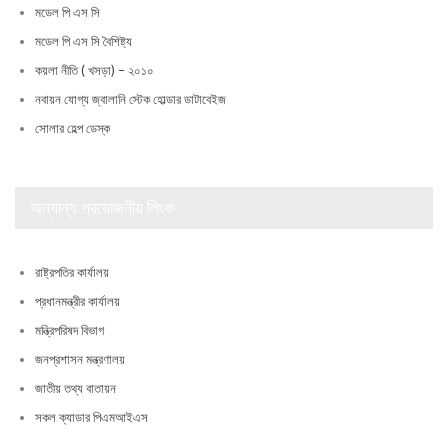
মডেল পি এস সি
মডেল পি এস সি বৈশিষ্ট্য
কয়লা নীতি ( খসড়া) – ২০১০
নবায়ন যোগ্য জ্বালানি স্টেক হোল্ডার ডাটাবেইজ
সোলার হেল্প ডেস্ক
অন্যান্য প্রয়োজনীয় লিংক
রাষ্ট্রপতির কার্যালয়
প্রধানমন্ত্রীর কার্যালয়
মন্ত্রিপরিষদ বিভাগ
জনপ্রশাসন মন্ত্রণালয়
জাতীয় তথ্য বাতায়ন
সকল ক্যাডার পিএমআইএস