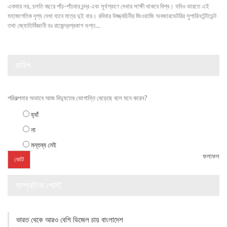
একবার নয়, চলতি বছরে পাঁচ-পাঁচবার চন্দ্র এবং সূর্যগ্রহণ দেখার সাক্ষী থাকবে বিশ্ব। যদিও ভারতে এই
মহাজাগতিক দৃশ্য দেখা যাবে মাত্র দুই বার। রবিবার উজ্জ্বয়িনীর জিওয়াজি অবজারভেটরির সুপারিনটেন্টডেন্ট
তথা জ্যোতির্বিজ্ঞানী ডঃ রাজেন্দ্রপ্রকাশ গুপ্ত…
জরিপ
পরিকল্পনার অভাবে আজ বিদ্যুতের ভোগান্তি বেড়েছে বলে মনে করেন?
হ্যাঁ
না
মন্তব্য নেই
ফলাফল
সাম্প্রতিক পোস্ট
ভারত থেকে আরও বেশি ডিজেল চায় বাংলাদেশ