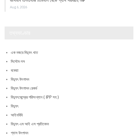
ভাসমান এলএনজি টার্মিনাল থেকে গ্যাস সরবরাহ শুরু
Aug 6, 2026
তথ্যভাণ্ডার
এক নজরে বিদ্যুৎ খাত
সিস্টেম লস
বকেয়া
বিদ্যুৎ উৎপাদন
বিদ্যুৎ উৎপাদন রেকর্ড
বিদ্যুৎকেন্দ্রের পরিসংখ্যান ( IPP সহ )
বিদ্যুৎ
আইনবিধি
বিদ্যুৎ এম আই এস প্রতিবেদন
গ্যাস উৎপাদন