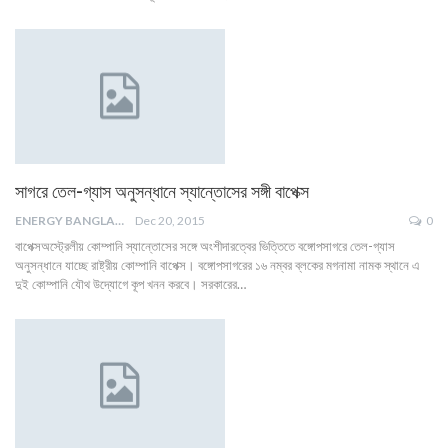
সাগরে তেল-গ্যাস অনুসন্ধানে স্যান্তোসের সঙ্গী বাপেক্স
ENERGY BANGLA
Dec 20, 2015
0
বাপেক্সঅস্ট্রেলীয় কোম্পানি স্যান্তোসের সঙ্গে অংশীদারত্বের ভিত্তিতে বঙ্গোপসাগরে তেল-গ্যাস
অনুসন্ধানে যাচ্ছে রাষ্ট্রীয় কোম্পানি বাপেক্স। বঙ্গোপসাগরের ১৬ নম্বর ব্লকের মগনামা নামক স্থানে এ
দুই কোম্পানি যৌথ উদ্যোগে কূপ খনন করবে। সরকারের…