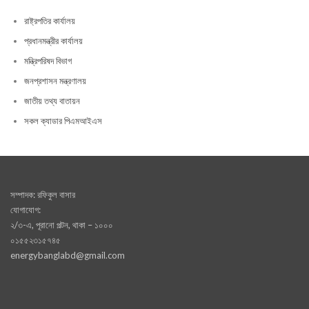
রাষ্ট্রপতির কার্যালয়
প্রধানমন্ত্রীর কার্যালয়
মন্ত্রিপরিষদ বিভাগ
জনপ্রশাসন মন্ত্রণালয়
জাতীয় তথ্য বাতায়ন
সকল ক্যাডার পিএমআইএস
সম্পাদক: রফিকুল বাসার
যোগাযোগ:
২/৩-এ, পূরানো পল্টন, থাকা – ১০০০
০১৫৫২৩১৫৭৪৫
energybanglabd@gmail.com