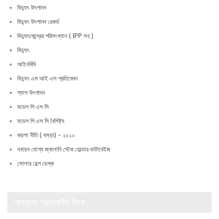
বিদ্যুৎ উৎপাদন
বিদ্যুৎ উৎপাদন রেকর্ড
বিদ্যুৎকেন্দ্রের পরিসংখ্যান ( IPP সহ )
বিদ্যুৎ
আইনবিধি
বিদ্যুৎ এম আই এস প্রতিবেদন
গ্যাস উৎপাদন
মডেল পি এস সি
মডেল পি এস সি বৈশিষ্ট্য
কয়লা নীতি ( খসড়া) – ২০১০
নবায়ন যোগ্য জ্বালানি স্টেক হোল্ডার ডাটাবেইজ
সোলার হেল্প ডেস্ক
অন্যান্য প্রয়োজনীয় লিংক