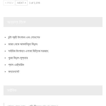
PREV
NEXT
1 of 1,194
অন্যান্য লিংক
ঘন্টা প্রতি উৎপাদন এবং লোডশেড
ভারত থেকে আমদানিকৃত বিদ্যুৎ
সর্বাধিক উৎপাদনে এলাকা ভিত্তিক সরবরাহ
খুচরা বিদ্যুৎ মূল্যহার
গ্যাস এরট্যারিফ
কনডেনসেট
সর্বাধিক