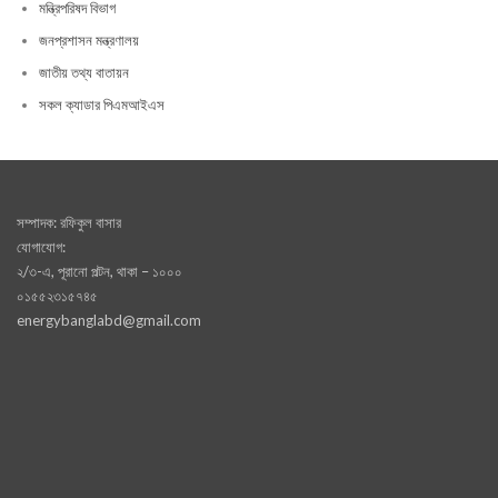
মন্ত্রিপরিষদ বিভাগ
জনপ্রশাসন মন্ত্রণালয়
জাতীয় তথ্য বাতায়ন
সকল ক্যাডার পিএমআইএস
সম্পাদক: রফিকুল বাসার
যোগাযোগ:
২/৩-এ, পূরানো পল্টন, থাকা – ১০০০
০১৫৫২৩১৫৭৪৫
energybanglabd@gmail.com