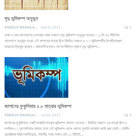
মৃদু ভূমিকম্প অনুভূত
ENERGY BANGLA
Nov 8, 2017
0
ঢাকা ও তার আশপাশের এলাকায় আজ সকালে মৃদু ভূমিকম্প অনুভূত হয়েছে। ১০টা ৪৫ মিনিটের
আশপাশে অনুভূত হওয়া এই কম্পনের মাত্রা ছিল রিখটার স্কেলে ৪.৭। ভূমিকম্পটির উৎপত্তিস্থল
ভারতের ত্রিপুরা রাজ্যে। রাজধানী ছাড়াও দেশের বিভিন্ন স্থানে মৃদু ভূমিকম্প…
জাপানের ফুকুসিমায় ৫.৮ মাত্রার ভূমিকম্প
ENERGY BANGLA
Jul 20, 2017
0
জাপানের ফুকুসিমায় একটি মাঝারি মাত্রার ভূমিকম্প আঘাত হেনেছে। রিখটার স্কেলে এর মাত্রা ছিল ৫
দশমিক ৮। বৃহস্পতিবার আঘাত হানা ওই ভূমিকম্প থেকে কোনো সুনামি সতর্কতা জারি করা হয়নি। মার্কিন
ভূতাত্ত্বিক জরিপ জানিয়েছে, স্থানীয় সময় সকাল ৯টা ১১ মিনিটে…