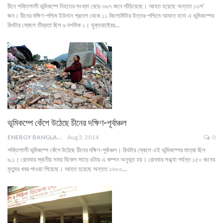
চীনে শক্তিশালী ভূমিকম্পে নিহতের সংখ্যা বেড়ে ৩৬৭ জনে দাঁড়িয়েছে। আহত হয়েছে অন্তত ১৩শ’
জন। চীনের দক্ষিণ-পশ্চিম ইউনান প্রদেশ থেকে ১১ কিলোমিটার উত্তর-পশ্চিমে আঘাত হানা এ ভূমিকম্পের
রিখটার স্কেলে তীব্রতা ছিল ৬ দশমিক ১। যুক্তরাষ্ট্রের…
ভূমিকম্পে কেঁপে উঠেছে চীনের দক্ষিণ-পূর্বাঞ্চল
ENERGY BANGLA
Aug 3, 2014
0
শক্তিশালী ভূমিকম্পে কেঁপে উঠেছে চীনের দক্ষিণ-পূর্বাঞ্চল। রিখটার স্কেলে এই ভূমিকম্পের মাত্রা ছিল
৬.১। রোববার স্থানীয় সময় বিকেল সাড়ে ৪টায় এ কম্পন অনুভূত হয়। রোববার সন্ধ্যা পর্যন্ত ১৫০ জনের
মৃত্যুর খবর পাওয়া গিয়েছে। আহত হয়েছে অন্তত ১৩০০…