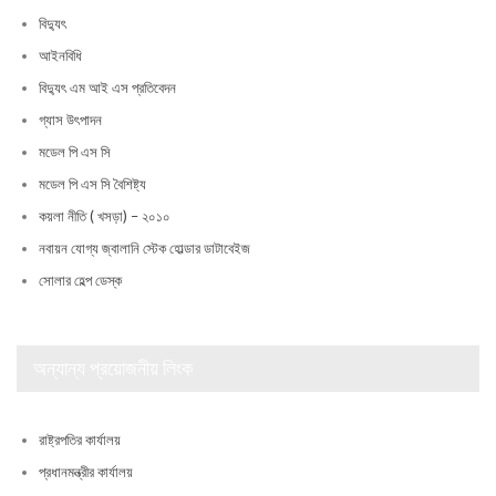
বিদ্যুৎ
আইনবিধি
বিদ্যুৎ এম আই এস প্রতিবেদন
গ্যাস উৎপাদন
মডেল পি এস সি
মডেল পি এস সি বৈশিষ্ট্য
কয়লা নীতি ( খসড়া) – ২০১০
নবায়ন যোগ্য জ্বালানি স্টেক হোল্ডার ডাটাবেইজ
সোলার হেল্প ডেস্ক
অন্যান্য প্রয়োজনীয় লিংক
রাষ্ট্রপতির কার্যালয়
প্রধানমন্ত্রীর কার্যালয়