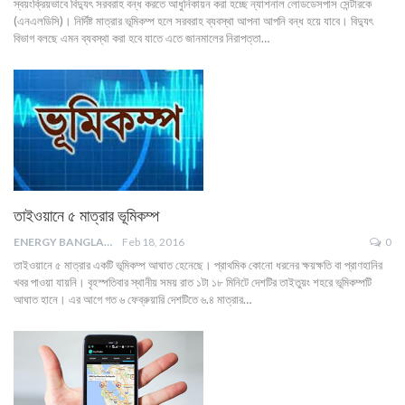
স্বয়ংক্রিয়ভাবে বিদ্যুৎ সরবরাহ বন্ধ করতে আধুনিকায়ন করা হচ্ছে ন্যাশনাল লোডডেসপাস সেন্টারকে
(এনএলডিসি)। নির্দিষ্ট মাত্রার ভূমিকম্প হলে সরবরাহ ব্যবস্থা আপনা আপনি বন্ধ হয়ে যাবে। বিদ্যুৎ
বিভাগ বলছে এমন ব্যবস্থা করা হবে যাতে এতে জানমালের নিরাপত্তা…
তাইওয়ানে ৫ মাত্রার ভূমিকম্প
ENERGY BANGLA
Feb 18, 2016
0
তাইওয়ানে ৫ মাত্রার একটি ভূমিকম্প আঘাত হেনেছে। প্রাথমিক কোনো ধরনের ক্ষয়ক্ষতি বা প্রাণহানির
খবর পাওয়া যায়নি। বৃহস্পতিবার স্থানীয় সময় রাত ১টা ১৮ মিনিটে দেশটির তাইতুয়ং শহরে ভূমিকম্পটি
আঘাত হানে। এর আগে গত ৬ ফেব্রুয়ারি দেশটিতে ৬.৪ মাত্রার…