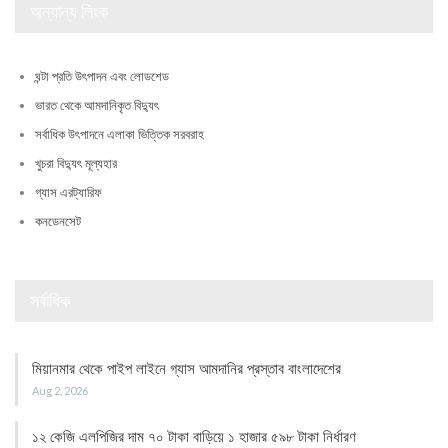
অন্যান্য লিংক
ঘন্টা প্রতি উৎপাদন এবং লোডশেড
ভারত থেকে আমদানিকৃত বিদ্যুৎ
সর্বাধিক উৎপাদনে এলাকা ভিত্তিক সরবরাহ
খুচরা বিদ্যুৎ মূল্যহার
গ্যাস এরট্যারিফ
কনডেনসেট
সর্বাধিক
মিয়ানমার থেকে পাইপ লাইনে গ্যাস আমদানির প্রস্তাব বাংলাদেশের
Aug 2, 2026
১২ কেজি এলপিজির দাম ৭০ টাকা বাড়িয়ে ১ হাজার ৫৯৮ টাকা নির্ধারণ