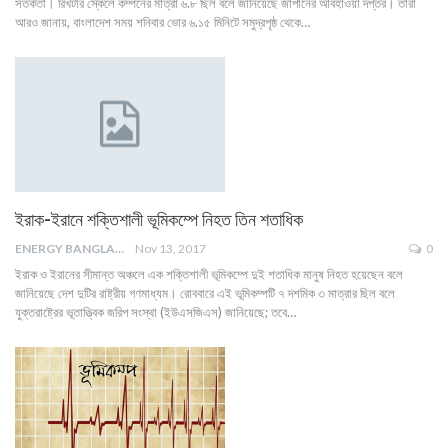
সতর্কতা। রিখটার স্কেলে কম্পনের মাত্রা ৬.৮ ছিল বলে জানিয়েছে জাপানের আবহাওয়া দপ্তর। তারা
আরও জানায়, বাংলাদেশ সময় শনিবার ভোর ৬.১৫ মিনিটে সমুদ্রপৃষ্ঠ থেকে…
ইরাক-ইরানে শক্তিশালী ভূমিকম্পে নিহত তিন শতাধিক
ENERGY BANGLA
Nov 13, 2017
0
ইরাক ও ইরানের সীমান্ত অঞ্চলে এক শক্তিশালী ভূমিকম্পে দুই শতাধিক মানুষ নিহত হয়েছেন বলে
জানিয়েছে দেশ দুটির রাষ্ট্রীয় গণমাধ্যম। রোববারে এই ভূমিকম্পটি ৭ দশমিক ৩ মাত্রার ছিল বলে
যুক্তরাষ্ট্রের ভূতাত্ত্বিক জরিপ সংস্থা (ইউএসজিএস) জানিয়েছে; তবে…