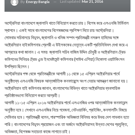
Last updated
Mar 21, 2016
By
Energy Bangla
অস্ট্রেলিয়া বাংলাদেশে জ্বালানি খাতে বিনিয়োগ করতে চায়। বিশেষ করে এলএনজি টার্মিনাল
স্থাপনে। একই সাথে বাংলাদেশের বিশেষজ্ঞদের প্রশিক্ষণ দিতে চায় অস্ট্রেলিয়া।
সোমবার সচিবালয়ে বিদ্যুৎ, জ্বালানি ও খনিজ সম্পদ প্রতিমন্ত্রী নসরুল হামিদের সঙ্গে
অষ্ট্রেলিয়ান হাইকমিশনার গ্রেগরী এ উইলককের নেতৃত্বে একটি প্রতিনিধিদল দেখা করে এ
আগ্রহের কথা জানান। এ সময় জ্বালানি সচিব নাজিম উদ্দিন চৌধুরী ও অষ্ট্রেলিয়ান ট্রেড
কমিশনের সিনিয়র ট্রেড এন্ড ইনভেষ্টমেন্ট কমিশনার (সাউথ এশিয়া) নিকোলা ওয়াটকিংসন
উপস্থিত ছিলেন।
অস্ট্রেলিয়ার পক্ষ থেকে প্রতিমন্ত্রীকে আগামী ১১ থেকে ১৫ এপ্রিল অষ্ট্রেলিয়ার পার্থে
অনুষ্ঠিতব্য এলএনজি বিষয়ক আন্তর্জাতিক কনফারেন্সে অংশ নেয়ার আমন্ত্রণ জানানো হয়।
অষ্ট্রেলিয়ান হাই কমিশনার জানান, বাংলাদেশের বিভিন্ন খাতে অষ্ট্রেলিয়ার ব্যবসায়িক
প্রতিষ্ঠানগুলো বিনিয়োগ করতে আগ্রহী।
আগামী ১১-১৫ এপ্রিল ২০১৬ অষ্ট্রেলিয়ার পার্থে এলএনজির ওপর আন্তর্জাতিক কনফারেন্স
অনুষ্ঠিত হবে। সেখানে এলএনজির নিয়ে গবেষনা, নেটওয়ার্কিং, প্রাইজিং, কনসালটিং বিষয়ে
সেমিনার হবে। প্রতিমন্ত্রী বলেন, পারস্পারিক অভিজ্ঞতা বিনিময় করে উভয় দেশ লাভবান হতে
পারি। বাংলাদেশের বিদ্যুৎ প্রয়োজন এবং তা অর্জনে অষ্ট্রেলিয়াসহ উন্নত দেশের প্রযুক্তি,
অভিজ্ঞতা, বিশেষজ্ঞ সহায়তা কাজে লাগাতে চাই।