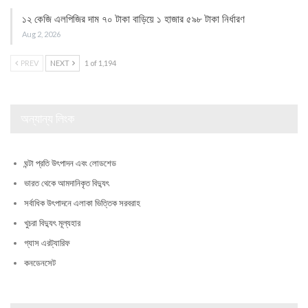
১২ কেজি এলপিজির দাম ৭০ টাকা বাড়িয়ে ১ হাজার ৫৯৮ টাকা নির্ধারণ
Aug 2, 2026
PREV
NEXT
1 of 1,194
অন্যান্য লিংক
ঘন্টা প্রতি উৎপাদন এবং লোডশেড
ভারত থেকে আমদানিকৃত বিদ্যুৎ
সর্বাধিক উৎপাদনে এলাকা ভিত্তিক সরবরাহ
খুচরা বিদ্যুৎ মূল্যহার
গ্যাস এরট্যারিফ
কনডেনসেট