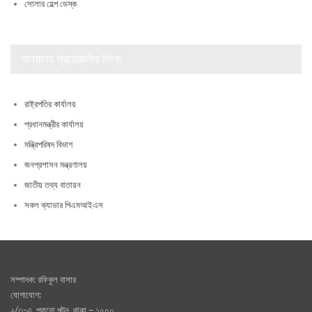
সোলার হেল্প ডেস্ক
অন্যান্য প্রয়োজনীয় লিংক
রাষ্ট্রপতির কার্যালয়
প্রধানমন্ত্রীর কার্যালয়
মন্ত্রিপরিষদ বিভাগ
জনপ্রশাসন মন্ত্রণালয়
জাতীয় তথ্য বাতায়ন
সকল ক্যাডার পিএমআইএস
সম্পাদক: রফিকুল বাসার
যোগাযোগ:
২/৩-এ, পূরানো পল্টন, থাকা – ১০০০