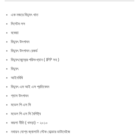
এক নজরে বিদ্যুৎ খাত
সিস্টেম লস
বকেয়া
বিদ্যুৎ উৎপাদন
বিদ্যুৎ উৎপাদন রেকর্ড
বিদ্যুৎকেন্দ্রের পরিসংখ্যান ( IPP সহ )
বিদ্যুৎ
আইনবিধি
বিদ্যুৎ এম আই এস প্রতিবেদন
গ্যাস উৎপাদন
মডেল পি এস সি
মডেল পি এস সি বৈশিষ্ট্য
কয়লা নীতি ( খসড়া) – ২০১০
নবায়ন যোগ্য জ্বালানি স্টেক হোল্ডার ডাটাবেইজ