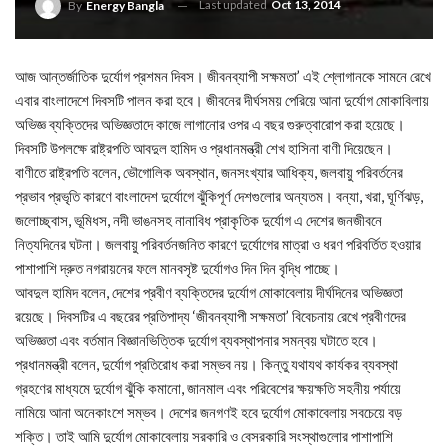
Last updated
Oct 13, 2014
By
Energy Bangla
আজ আন্তর্জাতিক দুর্যোগ প্রশমন দিবস। জীবনব্যাপী সক্ষমতা’ এই শ্লোগানকে সামনে রেখে
এবার বাংলাদেশে দিবসটি পালন করা হবে। জীবনের দীর্ঘসময় পেরিয়ে আনা দুর্যোগ মোকাবিলায়
অভিজ্ঞ ব্যক্তিদের অভিজ্ঞতাদে কাজে লাগানোর ওপর এ বছর গুরুত্বারোপ করা হয়েছে।
দিবসটি উপলক্ষে রাষ্ট্রপতি আবদুল হামিদ ও প্রধানমন্ত্রী শেখ হাসিনা বাণী দিয়েছেন।
বাণীতে রাষ্ট্রপতি বলেন, ভৌগোলিক অবস্থান, জনসংখ্যার আধিক্য, জলবায়ু পরিবর্তনের
প্রভাব প্রভৃতি কারণে বাংলাদেশ দুর্যোগে ঝুঁকিপূর্ণ দেশগুলোর অন্যতম। বন্যা, খরা, ঘূর্ণিঝড়,
জলোচ্ছ্বাস, ভূমিধস, নদী ভাঙনসহ নানাবিধ প্রাকৃতিক দুর্যোগ এ দেশের জনজীবনে
নিত্যদিনের ঘটনা। জলবায়ু পরিবর্তনজনিত কারণে দুর্যোগের মাত্রা ও ধরণ পরিবর্তিত হওয়ার
পাশাপাশি দ্রুত নগরায়নের ফলে মানবসৃষ্ট দুর্যোগও দিন দিন বৃদ্ধি পাচ্ছে।
আবদুল হামিদ বলেন, দেশের প্রবীণ ব্যক্তিদের দুর্যোগ মোকাবেলায় দীর্ঘদিনের অভিজ্ঞতা
রয়েছে। দিবসটির এ বছরের প্রতিপাদ্য ‘জীবনব্যাপী সক্ষমতা’ বিবেচনায় রেখে প্রবীণদের
অভিজ্ঞতা এবং বর্তমান বিজ্ঞানভিত্তিক দুর্যোগ ব্যবস্থাপনার সমন্বয় ঘটাতে হবে।
প্রধানমন্ত্রী বলেন, দুর্যোগ প্রতিরোধ করা সম্ভব নয়। কিন্তু যথাযথ কার্যকর ব্যবস্থা
গ্রহণের মাধ্যমে দুর্যোগ ঝুঁকি কমানো, জানমাল এবং পরিবেশের ক্ষয়ক্ষতি সহনীয় পর্যায়ে
নামিয়ে আনা অনেকাংশে সম্ভব। দেশের জনগণই হবে দুর্যোগ মোকাবেলায় সবচেয়ে বড়
শক্তি। তাই আমি দুর্যোগ মোকাবেলায় সরকারি ও বেসরকারি সংস্থাগুলোর পাশাপাশি