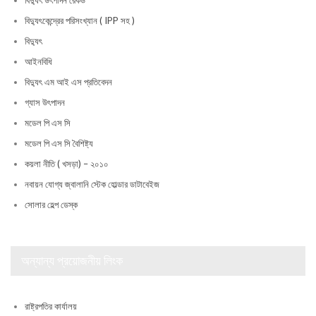
বিদ্যুৎ উৎপাদন রেকর্ড
বিদ্যুৎকেন্দ্রের পরিসংখ্যান ( IPP সহ )
বিদ্যুৎ
আইনবিধি
বিদ্যুৎ এম আই এস প্রতিবেদন
গ্যাস উৎপাদন
মডেল পি এস সি
মডেল পি এস সি বৈশিষ্ট্য
কয়লা নীতি ( খসড়া) – ২০১০
নবায়ন যোগ্য জ্বালানি স্টেক হোল্ডার ডাটাবেইজ
সোলার হেল্প ডেস্ক
অন্যান্য প্রয়োজনীয় লিংক
রাষ্ট্রপতির কার্যালয়