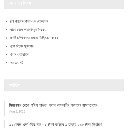
অন্যান্য লিংক
ঘন্টা প্রতি উৎপাদন এবং লোডশেড
ভারত থেকে আমদানিকৃত বিদ্যুৎ
সর্বাধিক উৎপাদনে এলাকা ভিত্তিক সরবরাহ
খুচরা বিদ্যুৎ মূল্যহার
গ্যাস এরট্যারিফ
কনডেনসেট
সর্বাধিক
মিয়ানমার থেকে পাইপ লাইনে গ্যাস আমদানির প্রস্তাব বাংলাদেশের
Aug 2, 2026
১২ কেজি এলপিজির দাম ৭০ টাকা বাড়িয়ে ১ হাজার ৫৯৮ টাকা নির্ধারণ