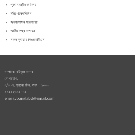
প্রধানমন্ত্রীর কার্যালয়
মন্ত্রিপরিষদ বিভাগ
জনপ্রশাসন মন্ত্রণালয়
জাতীয় তথ্য বাতায়ন
সকল ক্যাডার পিএমআইএস
সম্পাদক: রফিকুল বাসার
যোগাযোগ:
২/৩-এ, পূরানো পল্টন, থাকা – ১০০০
০১৫৫২৩১৫৭৪৫
energybanglabd@gmail.com