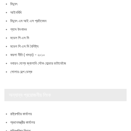
বিদ্যুৎ
আইনবিধি
বিদ্যুৎ এম আই এস প্রতিবেদন
গ্যাস উৎপাদন
মডেল পি এস সি
মডেল পি এস সি বৈশিষ্ট্য
কয়লা নীতি ( খসড়া) – ২০১০
নবায়ন যোগ্য জ্বালানি স্টেক হোল্ডার ডাটাবেইজ
সোলার হেল্প ডেস্ক
অন্যান্য প্রয়োজনীয় লিংক
রাষ্ট্রপতির কার্যালয়
প্রধানমন্ত্রীর কার্যালয়
মন্ত্রিপরিষদ বিভাগ