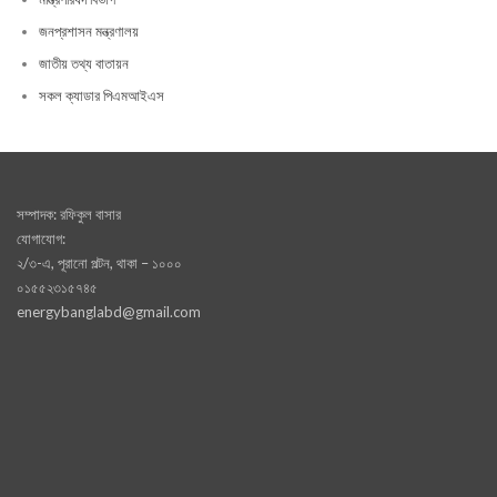
জনপ্রশাসন মন্ত্রণালয়
জাতীয় তথ্য বাতায়ন
সকল ক্যাডার পিএমআইএস
সম্পাদক: রফিকুল বাসার
যোগাযোগ:
২/৩-এ, পূরানো পল্টন, থাকা – ১০০০
০১৫৫২৩১৫৭৪৫
energybanglabd@gmail.com