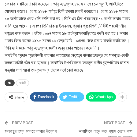
১৩ ঢাকার বাইরে চাকরি করেছেন। আবু আব্দুল্লাহ ১৯৮৪ সালের ১০ জুলাই আরইবিতে
যোগদান করেন। এরপর ১৯৮৮ পর্যন্ত তিনি ঢাকায় চাকরি করেছেন। এরপর ১৯৮৮ সালের
১৬ আগষ্ট তাকে নোয়াখালি বদলি করা হয়। তিনি এর ঠিক পরের বছর ১১ আগষ্ট আবার ঢাকায়
বদলি হয়ে আসেন। এরপর তিনি ঢাকায় ইএনএম, প্রধান প্রকৌশলী, নির্বাহী প্রকৌশলীর
দপ্তরে কাজ করেন। তাঁকে ১৯৯৭ সালের ১৮ মার্চ ব্রাহ্মণবাড়িয়াতে বদলি করা হয়। আবার
ঢাকায় ফিরে আসেন ১৯৯৮ সালের ১৯ ফেব্র“য়ারি। এরপর থেকে ঢাকায় চাকরি করছিলেন।
তিনি দাবি করেন আবু আব্দুল্লাহ বদলীর জন্য কোন আবেদন করেননি।
আরইবির প্রধান প্রকৌশলী কায়সার আহমেদের নেতৃত্বে ঘটনার তদন্তে চার সদস্যর একটি
তদন্ত কমিটি গঠন করা হয়েছে। আরইবির উপপরিচালক ফজলুল কাদীর বৃহস্পতিবার জানান
সন্ধ্যায় লাশ ময়না তদন্তর জন্য ঢামেক মর্গে নেয়া হয়েছে।
আরইবি
Share
Facebook
Twitter
WhatsApp
PREV POST
NEXT POST
জলবায়ুর তথ্য জানতে নাসার উদ্যোগ
আবাসিকে নতুন করে গ্যাস দেয়ার কথা