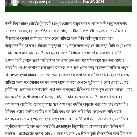
Last updated
Sep 29, 2014
By
Energy Bangla
পল্লী বিদ্যুতায়ন বোর্ডের (আরইবি) রংপুর জোনের তত্ত্বাবধায়ক প্রকৌশলী আবু আব্দুল্লাহ
আÍহত্যা করেছেন। বৃহস্পতিবার সকাল সাড়ে ১০টার দিকে পল্লী বিদ্যুতায়ন বোর্ড ঢাকার
খিঁলখেতের প্রধান কার্যালয়ের ছাদ থেকে লাফিয়ে পড়ে তিনি আÍহত্যা করেন বলে
প্রত্যক্ষদর্শীরা জানান। নিজের অসুস্থতা এবং সন্তানদের পড়া লেখার জন্য তিনি রংপুর থেকে
ঢাকায় বদলি হয়ে আসার চেষ্টা করছিলেন বলে পারিবারিক সূত্রগুলো দাবি করছে। বদলি না
হওয়ায় তিনি ক্ষোভে দুঃখে আÍহত্যার পথ বেছে নেন বলে প্রাথমিকভাবে মনে করা হচ্ছে।
আরইবির প্রধান কার্যালয়ের সামনের ভবনের কোন তলা থেকে আবু আব্দুল্লাহ লাফিয়ে পড়েন
তা নিশ্চিত হওয়া যায়নি। ১০ তলা ভবনের প্রত্যেক তলা থেকে লাফিয়ে পড়ার সুযোগ রয়েছে।
লাফিয়ে পড়ার শব্দ শোনার পর পর আশে পাশের সকলে সেখানে ছুটে যান। বেলা সোয়া ১১টায়
কুর্মিটোলা জেনারেল হাসপাতালে নেয়া হলে কর্তব্যরত চিকিৎসক তাকে মৃত ঘোষনা করেন। তার
গ্রামেরবাড়ি কিশোরগঞ্জের করিমগঞ্জ। তিনি ঢাকায় বদলি হওয়ার চেষ্টা করেও পারেননি।
কয়েকদফা আরইবির চেয়ারম্যানের সঙ্গে দেখা করে বদলীর অনুরোধ করা হলে তার রাখেননি।
বিভিন্ন পর্যায়ে বদলীর তদবীর করে তিনি ব্যর্থ হন বলে পারিবারিক সূত্রগুলো দাবি করছে।
গত বছর ২২ মে আবু আব্দুল্লাহকে রংপুর পিবিএস এ বদলি করা হয়। এর আগে ২০ মে তিনি
চাকুরিতে পদন্নতি পান বলে আরইবির চেয়ারম্যান ব্রিগেডিয়ার জেনারেল মঈন উদ্দিন দাবি
করছেন। চেয়ারম্যান বলেন, তার ৩০ বছর চার মাস ২০ তিন চাকুরি জীবনে তিন বছর তিন মাস