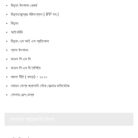
বিদ্যুৎ উৎপাদন রেকর্ড
বিদ্যুৎকেন্দ্রের পরিসংখ্যান ( IPP সহ )
বিদ্যুৎ
আইনবিধি
বিদ্যুৎ এম আই এস প্রতিবেদন
গ্যাস উৎপাদন
মডেল পি এস সি
মডেল পি এস সি বৈশিষ্ট্য
কয়লা নীতি ( খসড়া) – ২০১০
নবায়ন যোগ্য জ্বালানি স্টেক হোল্ডার ডাটাবেইজ
সোলার হেল্প ডেস্ক
অন্যান্য প্রয়োজনীয় লিংক