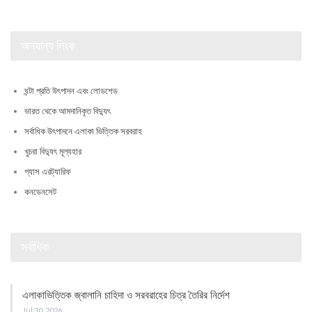
অন্যান্য লিংক
ঘন্টা প্রতি উৎপাদন এবং লোডশেড
ভারত থেকে আমদানিকৃত বিদ্যুৎ
সর্বাধিক উৎপাদনে এলাকা ভিত্তিক সরবরাহ
খুচরা বিদ্যুৎ মূল্যহার
গ্যাস এরট্যারিফ
কনডেনসেট
সর্বাধিক
এলাকাভিত্তিক জ্বালানি চাহিদা ও সরবরাহের চিত্র তৈরির নির্দেশ
Jul 30, 2026