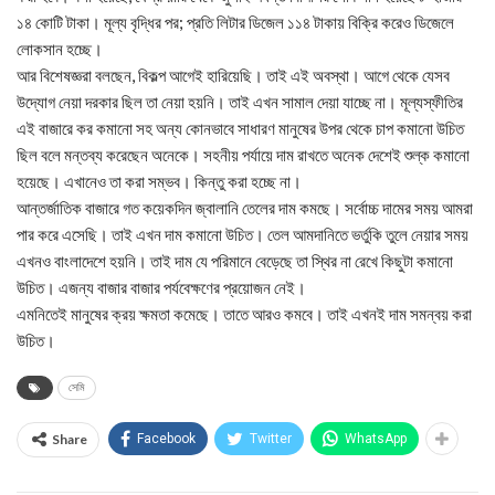
১৪ কোটি টাকা। মূল্য বৃদ্ধির পর; প্রতি লিটার ডিজেল ১১৪ টাকায় বিক্রি করেও ডিজেলে
লোকসান হচ্ছে।
আর বিশেষজ্ঞরা বলছেন, বিকল্প আগেই হারিয়েছি। তাই এই অবস্থা। আগে থেকে যেসব
উদ্যোগ নেয়া দরকার ছিল তা নেয়া হয়নি। তাই এখন সামাল দেয়া যাচ্ছে না। মূল্যস্ফীতির
এই বাজারে কর কমানো সহ অন্য কোনভাবে সাধারণ মানুষের উপর থেকে চাপ কমানো উচিত
ছিল বলে মন্তব্য করেছেন অনেকে। সহনীয় পর্যায়ে দাম রাখতে অনেক দেশেই শুল্ক কমানো
হয়েছে। এখানেও তা করা সম্ভব। কিন্তু করা হচ্ছে না।
আন্তর্জাতিক বাজারে গত কয়েকদিন জ্বালানি তেলের দাম কমছে। সর্বোচ্চ দামের সময় আমরা
পার করে এসেছি। তাই এখন দাম কমানো উচিত। তেল আমদানিতে ভর্তুকি তুলে নেয়ার সময়
এখনও বাংলাদেশে হয়নি। তাই দাম যে পরিমানে বেড়েছে তা স্থির না রেখে কিছুটা কমানো
উচিত। এজন্য বাজার বাজার পর্যবেক্ষণের প্রয়োজন নেই।
এমনিতেই মানুষের ক্রয় ক্ষমতা কমেছে। তাতে আরও কমবে। তাই এখনই দাম সমন্বয় করা
উচিত।
সেমি
Share
Facebook
Twitter
WhatsApp