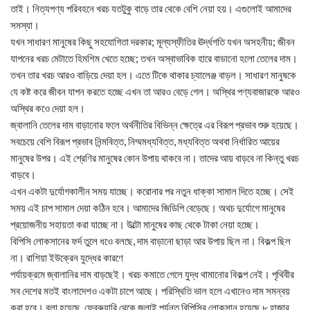
তাই। নিত্যপণ্য পরিবহনে খরচ যতটুকু বাড়ে তার থেকে বেশি নেয়া হয়। এগুলোই আমাদের
সমস্যা।
যখন সাধারণ মানুষের কিছু সহযোগিতা দরকার; মূল্যস্ফীতির ঊর্দ্ধগতি যখন অসহনীয়; জীবন
যাপনের খরচ মেটাতে হিমশিম খেতে হচ্ছে; তখন অস্বাভাবিক হারে বাডানো হলো তেলের দাম।
তখন তার খরচ আরও বাড়িয়ে দেয়া হল। এতে টিকে থাকার চ্যালেঞ্জ বাড়ল। সাধারণ মানুষকে
যে কষ্ট করে জীবন যাপন করতে হচ্ছে এখন তা আরও বেড়ে গেল। অস্থির পণ্যবাজারকে আরও
অস্থির কওে দেয়া হল।
জ্বালানি তেলের দাম বাড়ানোর ফলে অর্থনীতির বিভিন্ন ক্ষেত্রে এর বিরূপ প্রভাব শুরু হয়েছে।
সবচেয়ে বেশি বিরূপ প্রভাব নিন্মবিত্ত, নিম্মমধ্যবিত্ত, মধ্যবিত্ত অথবা নির্ধারিত আয়ের
মানুষের উপর। এই শ্রেণির মানুষের কোন উপায় থাকবে না। তাদের আয় বাড়বে না কিন্তু খরচ
বাড়বে।
এখন একটা দুর্যোগকালীন সময় যাচ্ছে। করোনার পর নতুন ধাক্কা সামাল দিতে হচ্ছে। সেই
সময় এই চাপ সামাল দেয়া কঠিন হবে। আমাদের জিডিপি বেড়েছে। অথচ দুর্যোগে মানুষের
প্রয়োজনীয় সহায়তা করা যাচ্ছে না। উল্টো মানুষের কাছ থেকে টাকা নেয়া হচ্ছে।
বিপিসি লোকসানের ফর্দ তুলে ধওে বলছে, দাম বাড়ানো ছাড়া আর উপায় ছিল না। বিকল্প ছিল
না। রাশিয়া ইউক্রেন যুদ্ধের কারণে
পর্যায়ক্রমে জ্বালানির দাম বাড়ছেই। খরচ কমাতে গেলে যুদ্ধ থামানোর বিকল্প নেই। পৃথিবীর
সব দেশের মতই বাংলাদেশও একটা চাপে আছে। পরিস্থিতি ভাল হলে এখানেও দাম সমন্বয়
করা হবে। বলা হয়েছে, ফেব্রুয়ারি থেকে জুলাই পর্যন্ত বিপিসির লোকসান হয়েছে ৮ হাজার