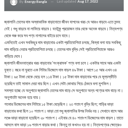
Last updated
Aug 17, 2022
By
Energy Bangla
জ্বালানি তেলের দাম অস্বাভাবিক বাড়ানোতে জীবন যাপনের খরচ যে আরও বাড়বে এতে সন্দহ
নেই। শুধু বাড়বে না লাফিয়ে বাড়বে। যতটুকু প্রয়োজন তার থেকে অনেক বাড়বে। নিত্যপণ্য
থেকে শুরু করে সব পণ্য নাগালের বাইরে চলে যাবে।
এমনিতেই এখন সবকিছুর দাম বাড়ানোর একটা প্রতিযোগিতা চলছে, কিম্বা বলা যায় সবকিছু
দাম বাড়িয়ে নেয়ার প্রতিযোগিতা চলছে। তেলের দাম বৃদ্ধি সেই প্রতিযোগিতাকে আরও
বাড়িয়ে দেবে।
জ্বালানি জীবনযাত্রার খরচ বাড়ানোর ‘সংক্রামক’ পণ্য বলা চলে। একটার সাথে আর একটা
যুক্ত। বছর না ঘুরতে এক লিটার ডিজেলে দাম বাড়ল ৪৯ টাকা। আগে ১৫ আর এখন ৩৪
টাকা। ৬৫ টাকা থেকে বেড়ে হল ১১৪ টাকা। ১৫ টাকা দাম বাড়ানোর পরে যে মূল্যস্ফীতি
হয়েছিল তাই সামাল দেয়া দায় ছিল। এখন সেটা কোথায় গিয়ে ঠেকবে বলা মুশকিল।
সমস্যা হচ্ছে যে অনুপাতে জ্বালানি তেলের দাম বাড়ে সে অনুপাতে অন্য পণ্যের দাম বাড়ে না।
অনুপাতটা অনেক হয়ে যায়।
গতবার ডিজেলের দাম লিটারে ১৫ টাকা বেড়েছিল। ২৩ শতাংশ বৃদ্ধি ছিল; গাড়ির ভাড়া
বাড়ানোর কথা ছিল ১০ শতাংশ। ভাড়া তো শুধু জ্বালানির উপর নির্ভর নয়। সেখানে বাসে আর
লঞ্চে ভাড়া বাড়ানো হয়েছিল ২৮ শতাংশ। এইবার যে ৪০ শতাংশ ডিজেলের দাম বাড়ল। তাতে
আসলে বাস ভাড়া ১৬ শতাংশ বাড়ার কথা। কিন্তু তা কখনও হয় না। নিত্যপণ্যের ক্ষেত্রেও