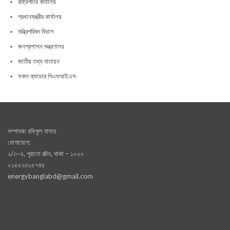
রাষ্ট্রপতির কার্যালয়
প্রধানমন্ত্রীর কার্যালয়
মন্ত্রিপরিষদ বিভাগ
জনপ্রশাসন মন্ত্রণালয়
জাতীয় তথ্য বাতায়ন
সকল ক্যাডার পিএমআইএস
সম্পাদক: রফিকুল বাসার
যোগাযোগ:
২/৩-এ, পূরানো পল্টন, থাকা – ১০০০
০১৫৫২৩১৫৭৪৫
energybanglabd@gmail.com