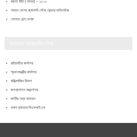
কয়লা নীতি ( খসড়া) – ২০১০
নবায়ন যোগ্য জ্বালানি স্টেক হোল্ডার ডাটাবেইজ
সোলার হেল্প ডেস্ক
অন্যান্য প্রয়োজনীয় লিংক
রাষ্ট্রপতির কার্যালয়
প্রধানমন্ত্রীর কার্যালয়
মন্ত্রিপরিষদ বিভাগ
জনপ্রশাসন মন্ত্রণালয়
জাতীয় তথ্য বাতায়ন
সকল ক্যাডার পিএমআইএস