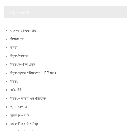
তথ্যভাণ্ডার
এক নজরে বিদ্যুৎ খাত
সিস্টেম লস
বকেয়া
বিদ্যুৎ উৎপাদন
বিদ্যুৎ উৎপাদন রেকর্ড
বিদ্যুৎকেন্দ্রের পরিসংখ্যান ( IPP সহ )
বিদ্যুৎ
আইনবিধি
বিদ্যুৎ এম আই এস প্রতিবেদন
গ্যাস উৎপাদন
মডেল পি এস সি
মডেল পি এস সি বৈশিষ্ট্য