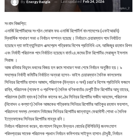
Last updated
Feb 24, 2026
By
Energy Bangla
oplus_2
সংবাদ বিজ্ঞপ্তি:
এনার্জি রিপোর্টারদের সংগঠন ফোরাম ফর এনার্জি রিপোর্টার্স বাংলাদেশের (এফইআরবি)
দ্বিবার্ষিক সাধারণ সভা ও নির্বাচন সম্পন্ন হয়েছে। নির্বাচনে চেয়ারম্যান পদে নির্বাচিত
হয়েছেন দ্যা ফাইন্যান্সিয়াল এক্সপ্রেস পত্রিকার বিশেষ প্রতিনিধি এম. আজিজুর রহমান রিপন
এবং নির্বাহী পরিচালক পদে নির্বাচিত হয়েছেন বার্তা২৪.কমের চীফ রিপোর্টার সেরাজুল ইসলাম
সিরাজ ।
আজ রবিবার বিদ্যুৎ ভবনের বিজয় হল রুমে সাধারণ সভা শেষে নির্বাচন অনুষ্ঠিত হয়। ৯
সদস্যের নির্বাহী কমিটির নির্বাচিত অন্যরা হলেন- ভাইস চেয়ারম্যান দৈনিক কালবেলার
সিনিয়র রিপোর্টার হাসান আজাদ, পরিচালক (উন্নয়ন ও অর্থ) চরচা’র বিশেষ প্রতিনিধি ফজলে
রাব্বি, পরিচালক (গবেষণা ও প্রশিক্ষণ) দৈনিক বণিকবার্তার ডেপুটি চীফ রিপোর্টার আবু তাহের,
পরিচালক (ডাটা ব্যাংক) দৈনিক কালের কণ্ঠের সিনিয়র রিপোর্টার সজীব আহমেদ, পরিচালক
(বিনোদন ও কল্যাণ) দৈনিক আজকের পত্রিকার সিনিয়র রিপোর্টার আতিকুর রহমান ফয়সাল,
পরিচালনা সদস্য দেশকাল নিউজের সিনিয়র রিপোর্টার জান্নাতুল ফেরদৌসী শোভা ও দৈনিক
ইত্তেফাকের সিনিয়র রিপোর্টার মাহবুব রনি।
নির্বাচন পরিচালনা করেন, বাংলাদেশ বিদ্যুৎ উন্নয়ন বোর্ডের (বিপিডিবি) জনসংযোগ
পরিদপ্তরের সাবেক পরিচালক প্রধান নির্বাচন কমিশনার সাইফুল হাসান চৌধুরী, নির্বাচন