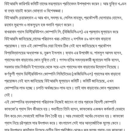
বিইআরসি কারিগরি কমিটি তাদের মহৃল্যায়ন প্রতিবেদন উপস্থাপন করেন। আর যুক্তি খণ্ডন
বা তথ্য যাচাই করেন ভোক্তা ও বিশেষজ্ঞরা।
বিইআরসি চেয়ারম্যান এ আর খান, সদস্য ড. সেলিম মাহমুদ, প্রকৌশলী দেলোয়ার হোসেন,
রহমান মুরশেদ ও মাকসুদুল হক শুনানি গ্রহণ করেন।
বাখরাবাদ গ্যাস ডিস্ট্রিবিউশন কোম্পানি লি. (বিজিডিসিএল) এর প্রস্তাব মূল্যায়ন করে
বিইআরসি জানিয়েছে,তাদের পরিচালন খরচ মেটাতে ২ দশমিক ৪৯ ভাগ দাম বাড়ানো
প্রয়োজন। তবে এই কোম্পানির দেয়া হিসাব ঠিক নেই বলে জানিয়েছেন প্রকৌশল
বিশ্ববিদ্যালয়ের অধ্যাপক ড. নুরুল ইসলাম। ক্যাব এর উপদেষ্টা ড. শামসুল আলম বলেন,
গ্যাসের দাম বাড়ানোর কোন যুক্তি নেই। গণসংহতির সমন্বয়কারী জুনায়েদ সাকি বলেন,
সরকার তার নির্বাচনি ইশতেহার থেকে সরে এসে গ্যাসের দাম বাড়ানোর উদ্যোগ নিয়েছে।
কর্ণফুলী গ্যাস ডিস্ট্রিবিউশন কোম্পানি লিমিটেডের (কেজিডিসিএল) গ্যাসের দাম বাড়ানো
প্রয়োজন নেই বলে জানিয়েছে বিইআরসি মূল্যায়ন কমিটি। কমিটি জানিয়েছে, এখন
কোম্পানির লাভ হচ্ছে। চলতি অর্থবছরেও লাভ হবে। তাই দাম বাড়ানোর কোন প্রয়োজন
নেই।
এই কোম্পানির ব্যবস্থাপনা পরিচালক নিজেই জানেন না তার গ্রাহক বিদেশী কোম্পানি
কাফকো’র গ্যাস বিল কীভাবে হয়। শুনানীতে তিনি বলেন, কাফকোর একজন কর্মকর্তা যেভাবে
বিল করে দেন সেভাবেই মাসিক বিল তৈরী হয়। আর সেভাবেই অর্থের লেনদেন হয়। কাফকো
গ্যাস নিয়ে চট্টগ্রামে সার উৎপাদন করে। বাংলাদেশ সেই সার আন্তর্জাতিক মূল্যে কেনে।
সার উৎপাদনে কাচাঁমাল হিসেবে দেশীয় শিল্প প্রতিষ্ঠান থেকেও কম মূল্যে গ্যাস নেয় কাফকো।