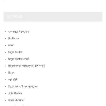
তথ্যভাণ্ডার
এক নজরে বিদ্যুৎ খাত
সিস্টেম লস
বকেয়া
বিদ্যুৎ উৎপাদন
বিদ্যুৎ উৎপাদন রেকর্ড
বিদ্যুৎকেন্দ্রের পরিসংখ্যান ( IPP সহ )
বিদ্যুৎ
আইনবিধি
বিদ্যুৎ এম আই এস প্রতিবেদন
গ্যাস উৎপাদন
মডেল পি এস সি