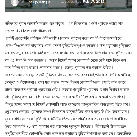
Last updated
Feb 17, 2015
By
Energy Bangla
ভবিষ্যতে গ্যাস আমদানি করলে খরচ বাড়বে – এই বিবেচনায় এখনই গ্রাহক পর্যায়ে দাম
বাড়াতে চায় বিতরণ কোম্পানিগুলো।
এনার্জি রেগুলেটরি কমিশনে (বিইআরসি) চলমান গ্যাসের নতুন দাম নির্ধারনের শুনানীতে
কোম্পানিগুলো দাম বাড়ানোর পক্ষে এমনই যুক্তি উপস্থাপন করেছে। দাম বাড়ানোর যুক্তিতে
বলা হয়েছে, সরকার প্রাকৃতিক গ্যাসকে সম্পদ হিসেবে গণ্য করে প্রতি হাজার ঘনফুট গ্যাসের
দাম ২৫ টাকা নির্ধারণ করেছে। এছাড়া বিদেশী গ্যাস কোম্পানি থেকে বেশি দামে কিনে কম
দামে বিক্রি করার কারণে লোকসান হচ্ছে। এজন্য গ্যাসের দাম বাড়ানো উচিত।
তবে গ্যাসের দাম বাড়াতে এই যুক্তি যথেষ্ঠ নয় বলে মনে করেন বিইআরসি কারিগরি কমিটিসহ
ভোক্তা ও বিশেষজ্ঞরা। তারা মনে করেন, গ্যাস বিতরণ কোম্পানিগুলো এখনই লাভ করছে।
লাভে থেকে দাম বাড়ানো প্রয়োজন নেই। সরকার প্রাকৃতিক গ্যাসের যে দাম নির্ধারণ করেছে
তাও যুক্তিযুক্ত নয়। বিশেষজ্ঞরা বলছেন, গ্যাস দেশীয় শিল্পে কম দামে দেয়া যেতে পারে।
কিন্তু দেশের মধ্যে যে বিদেশী কোম্পানি আছে তাদেরকে আন্তর্জাতিক বাজার দরে দিতে হবে।
শুধু তাদের ক্ষেত্রর গ্যাসকে সম্পদ বিবেচনায় আন্তর্জাতিক বাজার মূল্য নির্ধারণ করতে হবে।
বুধবার বাখরাবাদ ও কর্ণফুলি গ্যাস ডিস্ট্রিবিউশন কোম্পানি’র প্রস্তাবের ওপর গণশুনানী হয়।
উভয় কোম্পানি ৪০ ভাগ গ্যাসের দাম বাড়ানোর প্রস্তাব দিয়েছে। বিইআরসি মিলনায়তনে
অনুষ্ঠিত শুনানীতে কোম্পানিগুলোর পক্ষে দাম বাড়ানোর যুক্তি উপস্থাপন করা হয়। অন্যদিকে