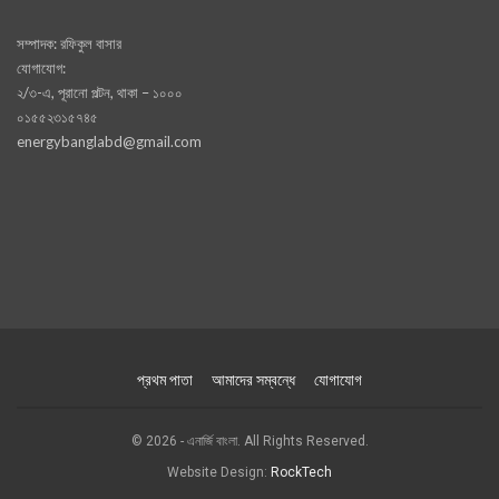
সম্পাদক: রফিকুল বাসার
যোগাযোগ:
২/৩-এ, পূরানো পল্টন, থাকা – ১০০০
০১৫৫২৩১৫৭৪৫
energybanglabd@gmail.com
প্রথম পাতা
আমাদের সম্বন্ধে
যোগাযোগ
© 2026 - এনার্জি বাংলা. All Rights Reserved.
Website Design:
RockTech