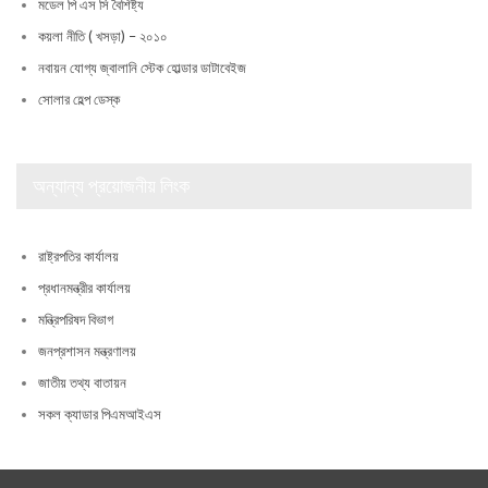
মডেল পি এস সি বৈশিষ্ট্য
কয়লা নীতি ( খসড়া) – ২০১০
নবায়ন যোগ্য জ্বালানি স্টেক হোল্ডার ডাটাবেইজ
সোলার হেল্প ডেস্ক
অন্যান্য প্রয়োজনীয় লিংক
রাষ্ট্রপতির কার্যালয়
প্রধানমন্ত্রীর কার্যালয়
মন্ত্রিপরিষদ বিভাগ
জনপ্রশাসন মন্ত্রণালয়
জাতীয় তথ্য বাতায়ন
সকল ক্যাডার পিএমআইএস