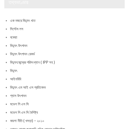
তথ্যভাণ্ডার
এক নজরে বিদ্যুৎ খাত
সিস্টেম লস
বকেয়া
বিদ্যুৎ উৎপাদন
বিদ্যুৎ উৎপাদন রেকর্ড
বিদ্যুৎকেন্দ্রের পরিসংখ্যান ( IPP সহ )
বিদ্যুৎ
আইনবিধি
বিদ্যুৎ এম আই এস প্রতিবেদন
গ্যাস উৎপাদন
মডেল পি এস সি
মডেল পি এস সি বৈশিষ্ট্য
কয়লা নীতি ( খসড়া) – ২০১০