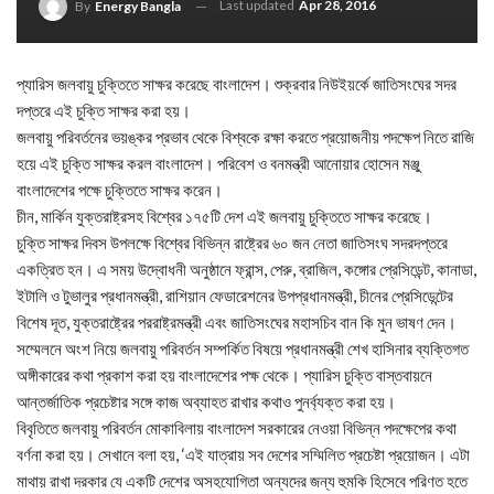
Last updated
Apr 28, 2016
By
Energy Bangla
প্যারিস জলবায়ু চুক্তিতে সাক্ষর করেছে বাংলাদেশ। শুক্রবার নিউইয়র্কে জাতিসংঘের সদর
দপ্তরে এই চুক্তি সাক্ষর করা হয়।
জলবায়ু পরিবর্তনের ভয়ঙ্কর প্রভাব থেকে বিশ্বকে রক্ষা করতে প্রয়োজনীয় পদক্ষেপ নিতে রাজি
হয়ে এই চুক্তি সাক্ষর করল বাংলাদেশ। পরিবেশ ও বনমন্ত্রী আনোয়ার হোসেন মঞ্জু
বাংলাদেশের পক্ষে চুক্তিতে সাক্ষর করেন।
চীন, মার্কিন যুক্তরাষ্ট্রসহ বিশ্বের ১৭৫টি দেশ এই জলবায়ু চুক্তিতে সাক্ষর করেছে।
চুক্তি সাক্ষর দিবস উপলক্ষে বিশ্বের বিভিন্ন রাষ্ট্রের ৬০ জন নেতা জাতিসংঘ সদরদপ্তরে
একত্রিত হন। এ সময় উদ্বোধনী অনুষ্ঠানে ফ্রান্স, পেরু, ব্রাজিল, কঙ্গোর প্রেসিডেন্ট, কানাডা,
ইটালি ও টুভালুর প্রধানমন্ত্রী, রাশিয়ান ফেডারেশনের উপপ্রধানমন্ত্রী, চীনের প্রেসিডেন্টের
বিশেষ দূত, যুক্তরাষ্ট্রের পররাষ্ট্রমন্ত্রী এবং জাতিসংঘের মহাসচিব বান কি মুন ভাষণ দেন।
সম্মেলনে অংশ নিয়ে জলবায়ু পরিবর্তন সম্পর্কিত বিষয়ে প্রধানমন্ত্রী শেখ হাসিনার ব্যক্তিগত
অঙ্গীকারের কথা প্রকাশ করা হয় বাংলাদেশের পক্ষ থেকে। প্যারিস চুক্তি বাস্তবায়নে
আন্তর্জাতিক প্রচেষ্টার সঙ্গে কাজ অব্যাহত রাখার কথাও পুনর্ব্যক্ত করা হয়।
বিবৃতিতে জলবায়ু পরিবর্তন মোকাবিলায় বাংলাদেশ সরকারের নেওয়া বিভিন্ন পদক্ষেপের কথা
বর্ণনা করা হয়। সেখানে বলা হয়, ‘এই যাত্রায় সব দেশের সম্মিলিত প্রচেষ্টা প্রয়োজন। এটা
মাথায় রাখা দরকার যে একটি দেশের অসহযোগিতা অন্যদের জন্য হুমকি হিসেবে পরিণত হতে