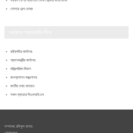
নবায়ন যোগ্য জ্বালানি স্টেক হোল্ডার ডাটাবেইজ
সোলার হেল্প ডেস্ক
অন্যান্য প্রয়োজনীয় লিংক
রাষ্ট্রপতির কার্যালয়
প্রধানমন্ত্রীর কার্যালয়
মন্ত্রিপরিষদ বিভাগ
জনপ্রশাসন মন্ত্রণালয়
জাতীয় তথ্য বাতায়ন
সকল ক্যাডার পিএমআইএস
সম্পাদক: রফিকুল বাসার
যোগাযোগ: