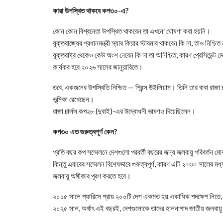
কারা উপস্থিত থাকবে কপ৩০-এ?
কোন কোন বিশ্বনেতা উপস্থিত থাকবেন তা এখনো ঘোষণা করা হয়নি।
যুক্তরাজ্যের প্রধানমন্ত্রী স্যার কিয়ার স্টারমার থাকবেন কি না, তাও নিশ্চি
যুক্তরাষ্ট্র থেকেও কেউ অংশ নেবেন কি না তা অনিশ্চিত, কারণ প্রেসিডেন্ট ড
কার্যকর হবে ২০২৬ সালের জানুয়ারিতে।
তবে, একজনের উপস্থিতি নিশ্চিত — প্রিন্স উইলিয়াম। তিনি তার বাবা রাজা চ
ভূমিকা রেখেছেন।
রাজা চার্লস কপ২৮ (দুবাই)-এর উদ্বোধনী ভাষণও দিয়েছিলেন।
কপ৩০ এত গুরুত্বপূর্ণ কেন?
প্রতি বছর কপ সম্মেলনে দেশগুলো পরবর্তী বছরের জন্য জলবায়ু পরিবর্তন মো
কিন্তু এবারের সম্মেলন বিশেষভাবে গুরুত্বপূর্ণ, কারণ এটি ২০৩০ সালের ম
জলবায়ু অঙ্গীকার পূরণ করতে হবে।
২০১৫ সালে প্যারিসে প্রায় ২০০টি দেশ একমত হয় একাধিক পদক্ষেপ নিতে,
২০২৫ সাল, অর্থাৎ এই বছরই, দেশগুলোকে তাদের হালনাগাদ জাতীয় জলবায়ু পর