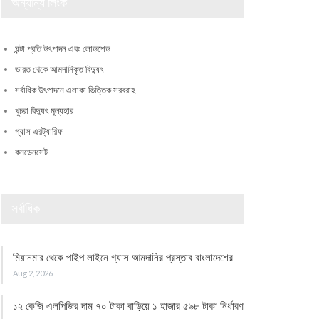
অন্যান্য লিংক
ঘন্টা প্রতি উৎপাদন এবং লোডশেড
ভারত থেকে আমদানিকৃত বিদ্যুৎ
সর্বাধিক উৎপাদনে এলাকা ভিত্তিক সরবরাহ
খুচরা বিদ্যুৎ মূল্যহার
গ্যাস এরট্যারিফ
কনডেনসেট
সর্বাধিক
মিয়ানমার থেকে পাইপ লাইনে গ্যাস আমদানির প্রস্তাব বাংলাদেশের
Aug 2, 2026
১২ কেজি এলপিজির দাম ৭০ টাকা বাড়িয়ে ১ হাজার ৫৯৮ টাকা নির্ধারণ