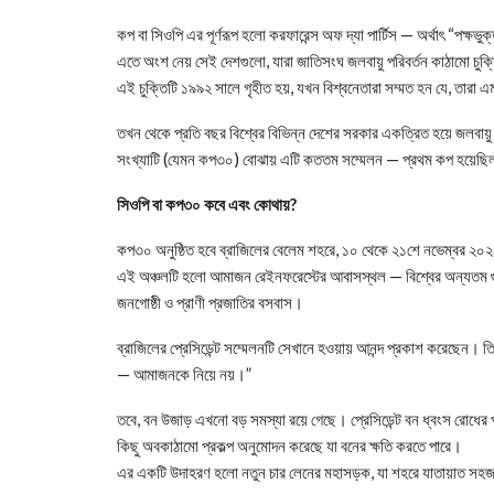
কপ বা সিওপি এর পূর্ণরূপ হলো করফারেন্স অফ দ্যা পার্টিস — অর্থাৎ “পক্ষভ
এতে অংশ নেয় সেই দেশগুলো, যারা জাতিসংঘ জলবায়ু পরিবর্তন কাঠামো চু
এই চুক্তিটি ১৯৯২ সালে গৃহীত হয়, যখন বিশ্বনেতারা সম্মত হন যে, তারা 
তখন থেকে প্রতি বছর বিশ্বের বিভিন্ন দেশের সরকার একত্রিত হয়ে জলবায়ু
সংখ্যাটি (যেমন কপ৩০) বোঝায় এটি কততম সম্মেলন — প্রথম কপ হয়েছি
সিওপি বা কপ৩০ কবে এবং কোথায়?
কপ৩০ অনুষ্ঠিত হবে ব্রাজিলের বেলেম শহরে, ১০ থেকে ২১শে নভেম্বর ২০২
এই অঞ্চলটি হলো আমাজন রেইনফরেস্টের আবাসস্থল — বিশ্বের অন্যতম গুরুত্
জনগোষ্ঠী ও প্রাণী প্রজাতির বসবাস।
ব্রাজিলের প্রেসিডেন্ট সম্মেলনটি সেখানে হওয়ায় আনন্দ প্রকাশ করেছেন
— আমাজনকে নিয়ে নয়।”
তবে, বন উজাড় এখনো বড় সমস্যা রয়ে গেছে। প্রেসিডেন্ট বন ধ্বংস রো
কিছু অবকাঠামো প্রকল্প অনুমোদন করেছে যা বনের ক্ষতি করতে পারে।
এর একটি উদাহরণ হলো নতুন চার লেনের মহাসড়ক, যা শহরে যাতায়াত সহজ 