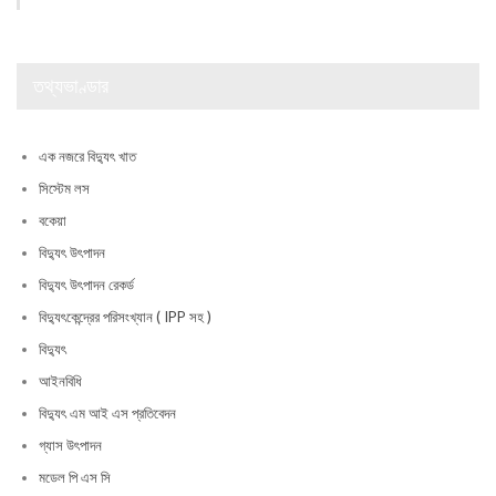
তথ্যভাণ্ডার
এক নজরে বিদ্যুৎ খাত
সিস্টেম লস
বকেয়া
বিদ্যুৎ উৎপাদন
বিদ্যুৎ উৎপাদন রেকর্ড
বিদ্যুৎকেন্দ্রের পরিসংখ্যান ( IPP সহ )
বিদ্যুৎ
আইনবিধি
বিদ্যুৎ এম আই এস প্রতিবেদন
গ্যাস উৎপাদন
মডেল পি এস সি