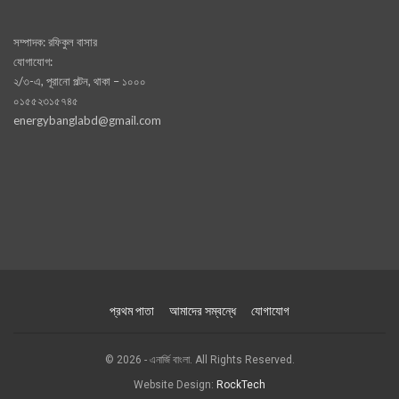
সম্পাদক: রফিকুল বাসার
যোগাযোগ:
২/৩-এ, পূরানো পল্টন, থাকা – ১০০০
০১৫৫২৩১৫৭৪৫
energybanglabd@gmail.com
প্রথম পাতা
আমাদের সম্বন্ধে
যোগাযোগ
© 2026 - এনার্জি বাংলা. All Rights Reserved.
Website Design:
RockTech