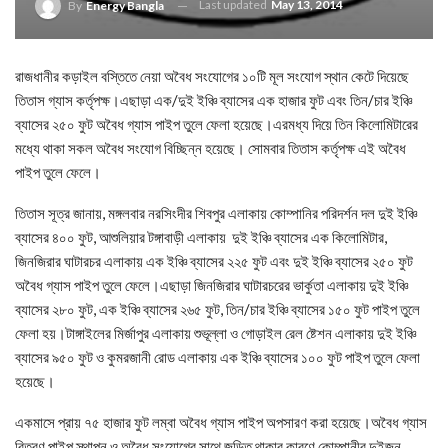
Last updated
May 13, 2014
By
Energy Bangla
রাজধানীর কড়াইল বস্তিতে নেয়া অবৈধ সংযোগের ১০টি মূল সংযোগ স্থান কেটে দিয়েছে
তিতাস গ্যাস কর্তৃপক্ষ।এছাড়া এক/দুই ইঞ্চি ব্যাসের এক হাজার ফুট এবং তিন/চার ইঞ্চি
ব্যাসের ২৫০ ফুট অবৈধ গ্যাস পাইপ তুলে ফেলা হয়েছে।এরমধ্য দিয়ে তিন কিলোমিটারের
মধ্যে থাকা সকল অবৈধ সংযোগ বিচ্ছিন্ন হয়েছে। সোমবার তিতাস কর্তৃপক্ষ এই অবৈধ
পাইপ তুলে ফেলে।
তিতাস সূত্র জানায়, মঙ্গলবার নরসিংদীর শিবপুর এলাকায় কোম্পানির পরিদর্শন দল দুই ইঞ্চি
ব্যাসের ৪০০ ফুট, আশুলিয়ার টঙ্গাবাড়ী এলাকায় দুই ইঞ্চি ব্যাসের এক কিলোমিটার,
জিনজিরার ঘাটারচর এলাকায় এক ইঞ্চি ব্যাসের ২২৫ ফুট এবং দুই ইঞ্চি ব্যাসের ২৫০ ফুট
অবৈধ গ্যাস পাইপ তুলে ফেলে।এছাড়া জিনজিরার ঘাটারচরের ভার্কুতা এলাকায় দুই ইঞ্চি
ব্যাসের ২৮০ ফুট, এক ইঞ্চি ব্যাসের ২৬৫ ফুট, তিন/চার ইঞ্চি ব্যাসের ১৫০ ফুট পাইপ তুলে
ফেলা হয়।টাঙ্গাইলের মির্জাপুর এলাকায় শুভূল্লা ও গোড়াইল রেল ষ্টেশন এলাকায় দুই ইঞ্চি
ব্যাসের ৯৫০ ফুট ও কুমরজানী রোড এলাকায় এক ইঞ্চি ব্যাসের ১০০ ফুট পাইপ তুলে ফেলা
হয়েছে।
একমাসে প্রায় ৭৫ হাজার ফুট লম্বা অবৈধ গ্যাস পাইপ অপসারণ করা হয়েছে।অবৈধ গ্যাস
বিতরণ পাইপ স্থাপন ও অবৈধ সংযোগের সাথে জড়িত থাকার কারণে কোম্পানীর দুইজন