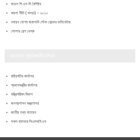
মডেল পি এস সি বৈশিষ্ট্য
কয়লা নীতি ( খসড়া) – ২০১০
নবায়ন যোগ্য জ্বালানি স্টেক হোল্ডার ডাটাবেইজ
সোলার হেল্প ডেস্ক
অন্যান্য প্রয়োজনীয় লিংক
রাষ্ট্রপতির কার্যালয়
প্রধানমন্ত্রীর কার্যালয়
মন্ত্রিপরিষদ বিভাগ
জনপ্রশাসন মন্ত্রণালয়
জাতীয় তথ্য বাতায়ন
সকল ক্যাডার পিএমআইএস