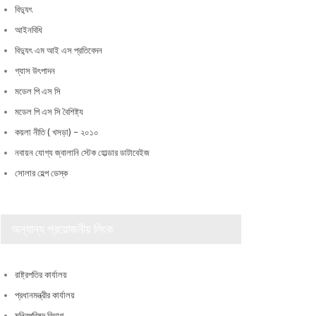
বিদ্যুৎ
আইনবিধি
বিদ্যুৎ এম আই এস প্রতিবেদন
গ্যাস উৎপাদন
মডেল পি এস সি
মডেল পি এস সি বৈশিষ্ট্য
কয়লা নীতি ( খসড়া) – ২০১০
নবায়ন যোগ্য জ্বালানি স্টেক হোল্ডার ডাটাবেইজ
সোলার হেল্প ডেস্ক
অন্যান্য প্রয়োজনীয় লিংক
রাষ্ট্রপতির কার্যালয়
প্রধানমন্ত্রীর কার্যালয়
মন্ত্রিপরিষদ বিভাগ