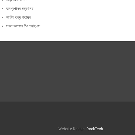
জনপ্রশাসন মন্ত্রণালয়
জাতীয় তথ্য বাতায়ন
সকল ক্যাডার পিএমআইএস
Website Design:
RockTech