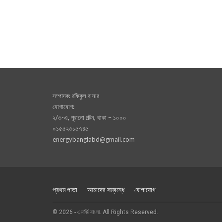
সম্পাদক: রফিকুল বাসার
যোগাযোগ:
২/৩-এ, পূরানো পল্টন, থাকা – ১০০০
০১৫৫২৩১৫৭৪৫
energybanglabd@gmail.com
প্রথম পাতা
আমাদের সম্বন্ধে
যোগাযোগ
© 2026 - এনার্জি বাংলা. All Rights Reserved.