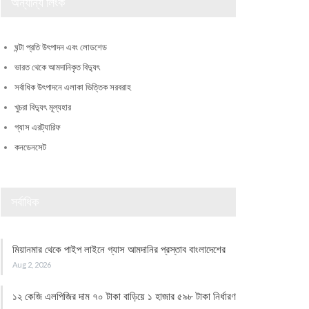
অন্যান্য লিংক
ঘন্টা প্রতি উৎপাদন এবং লোডশেড
ভারত থেকে আমদানিকৃত বিদ্যুৎ
সর্বাধিক উৎপাদনে এলাকা ভিত্তিক সরবরাহ
খুচরা বিদ্যুৎ মূল্যহার
গ্যাস এরট্যারিফ
কনডেনসেট
সর্বাধিক
মিয়ানমার থেকে পাইপ লাইনে গ্যাস আমদানির প্রস্তাব বাংলাদেশের
Aug 2, 2026
১২ কেজি এলপিজির দাম ৭০ টাকা বাড়িয়ে ১ হাজার ৫৯৮ টাকা নির্ধারণ