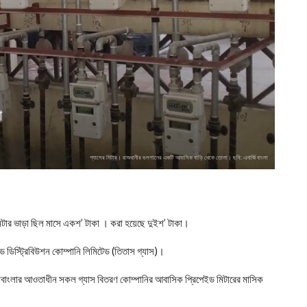
া
গ্যাসের মিটার। রাজধানীর গুলশানের একটি আবাসিক বাড়ি থেকে তোলা। ছবি: এনার্জি বাংলা
মিটার ভাড়া ছিল মাসে একশ’ টাকা । করা হয়েছে দুইশ’ টাকা।
যান্ড ডিস্ট্রিবিউশন কোম্পানি লিমিটেড (তিতাস গ্যাস)।
পেট্রোবাংলার আওতাধীন সকল গ্যাস বিতরণ কোম্পানির আবাসিক প্রিপেইড মিটারের মাসিক