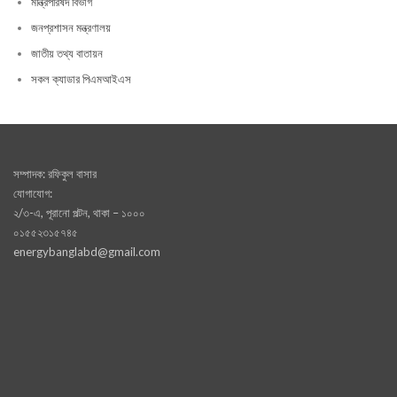
মন্ত্রিপরিষদ বিভাগ
জনপ্রশাসন মন্ত্রণালয়
জাতীয় তথ্য বাতায়ন
সকল ক্যাডার পিএমআইএস
সম্পাদক: রফিকুল বাসার
যোগাযোগ:
২/৩-এ, পূরানো পল্টন, থাকা – ১০০০
০১৫৫২৩১৫৭৪৫
energybanglabd@gmail.com