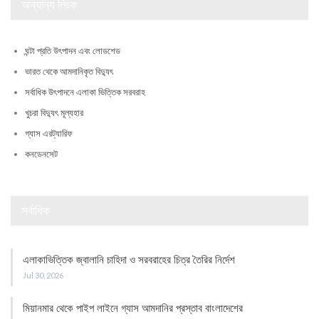
অন্যান্য লিংক
ঘন্টা প্রতি উৎপাদন এবং লোডশেড
ভারত থেকে আমদানিকৃত বিদ্যুৎ
সর্বাধিক উৎপাদনে এলাকা ভিত্তিক সরবরাহ
খুচরা বিদ্যুৎ মূল্যহার
গ্যাস এরট্যারিফ
কনডেনসেট
সর্বাধিক
এলাকাভিত্তিক জ্বালানি চাহিদা ও সরবরাহের চিত্র তৈরির নির্দেশ
Jul 30, 2026
মিয়ানমার থেকে পাইপ লাইনে গ্যাস আমদানির প্রস্তাব বাংলাদেশের