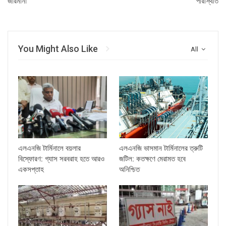
জরিমানা
পরিস্থিতি
You Might Also Like
All
এলএনজি টার্মিনালে বয়লার
এলএনজি ভাসমান টার্মিনালের ত্রুটি
বিস্ফোরণ: গ্যাস সরবরাহ হতে আরও
জটিল: কতক্ষণে মেরামত হবে
একসপ্তাহ
অনিশ্চিত