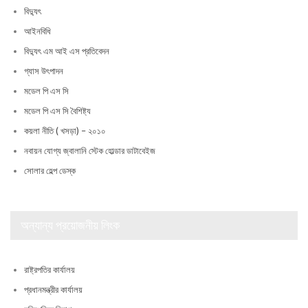
বিদ্যুৎ
আইনবিধি
বিদ্যুৎ এম আই এস প্রতিবেদন
গ্যাস উৎপাদন
মডেল পি এস সি
মডেল পি এস সি বৈশিষ্ট্য
কয়লা নীতি ( খসড়া) – ২০১০
নবায়ন যোগ্য জ্বালানি স্টেক হোল্ডার ডাটাবেইজ
সোলার হেল্প ডেস্ক
অন্যান্য প্রয়োজনীয় লিংক
রাষ্ট্রপতির কার্যালয়
প্রধানমন্ত্রীর কার্যালয়