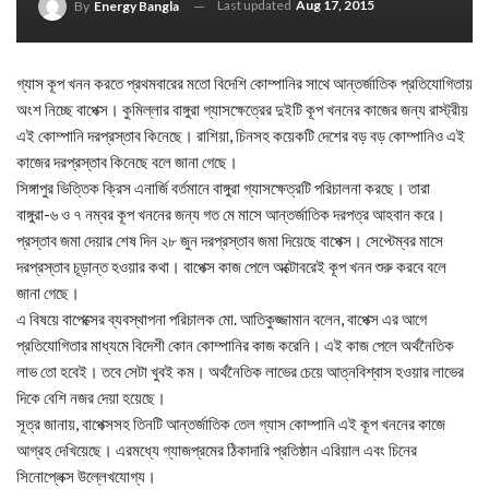
Last updated
Aug 17, 2015
By
Energy Bangla
গ্যাস কূপ খনন করতে প্রথমবারের মতো বিদেশি কোম্পানির সাথে আন্তর্জাতিক প্রতিযোগিতায়
অংশ নিচ্ছে বাপেক্স। কুমিল্লার বাঙ্গুরা গ্যাসক্ষেত্রের দুইটি কূপ খননের কাজের জন্য রাস্ট্রীয়
এই কোম্পানি দরপ্রস্তাব কিনেছে। রাশিয়া, চিনসহ কয়েকটি দেশের বড় বড় কোম্পানিও এই
কাজের দরপ্রস্তাব কিনেছে বলে জানা গেছে।
সিঙ্গাপুর ভিত্তিক ক্রিস এনার্জি বর্তমানে বাঙ্গুরা গ্যাসক্ষেত্রটি পরিচালনা করছে। তারা
বাঙ্গুরা-৬ ও ৭ নম্বর কূপ খননের জন্য গত মে মাসে আন্তর্জাতিক দরপত্র আহবান করে।
প্রস্তাব জমা দেয়ার শেষ দিন ২৮ জুন দরপ্রস্তাব জমা দিয়েছে বাপেক্স। সেপ্টেম্বর মাসে
দরপ্রস্তাব চূড়ান্ত হওয়ার কথা। বাপেক্স কাজ পেলে অক্টোবরেই কূপ খনন শুরু করবে বলে
জানা গেছে।
এ বিষয়ে বাপেক্সের ব্যবস্থাপনা পরিচালক মো. আতিকুজ্জামান বলেন, বাপেক্স এর আগে
প্রতিযোগিতার মাধ্যমে বিদেশী কোন কোম্পানির কাজ করেনি। এই কাজ পেলে অর্থনৈতিক
লাভ তো হবেই। তবে সেটা খুবই কম। অর্থনৈতিক লাভের চেয়ে আত্নবিশ্বাস হওয়ার লাভের
দিকে বেশি নজর দেয়া হয়েছে।
সূত্র জানায়, বাপেক্সসহ তিনটি আন্তর্জাতিক তেল গ্যাস কোম্পানি এই কূপ খননের কাজে
আগ্রহ দেখিয়েছে। এরমধ্যে গ্যাজপ্রমের ঠিকাদারি প্রতিষ্ঠান এরিয়াল এবং চিনের
সিনোপ্লেক্স উল্লেখযোগ্য।