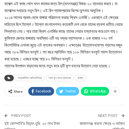
বাপেক্স এই কাজ পেলে খনন কাজের জন্য রিগ (খননযন্ত্র) বিজয়-১০ ব্যবহার করবে। যা
বাপেক্সের সবচেয়ে নতুন রিগ। এই রিগ গ্যাজপ্রমের রিগের তুলনায় আধুনিক।
২০১৪ সালের প্রথম থেকে বাঙ্গারা পরিচালনা করছে ক্রিস এনার্জি। এরআগে এই ক্ষেত্রর
দায়িত্বে ছিল টাল্লো। টাল্লো বাংলাদেশসহ কয়েকটি দেশ থেকে তাদের ব্যবসা গুটিয়ে নেয়ার
সিদ্ধান্ত নেয়। পরে তারা ক্রিস এনার্জির কাছে তাদের শেয়ার হস্তান্তর করে চলে যায়।
কুমিল্লা জেলার বাঙ্গারায় অবস্থিত এটি নয় নম্বর গ্যাসব্লক। এক হাজার ৭৭০ বর্গ
কিলোমিটার এলাকা জুড়ে এই ব্লকের অবস্থান। এক্ষত্রের উত্তোলনযোগ্য গ্যাসের মজুদ
আছে ৩০৯ বিলিয়ন ঘনফুট। গত বছর প্রতিদিন গড়ে ১০৮ মিলিয়ন ঘনফুট গ্যাস উত্তোলন
করা হয়েছে। এবছর হচ্ছে গড়ে ৮০ মিলিয়ন ঘনফুট।
গ্যাসের উৎপাদন বাড়ানোর জন্য নতুন করে দুটি কূপ খননের উদ্যোগ নেয়া হয়েছে।
আন্তর্জাতিক প্রতিযোগিতায়
গ্যাস কূপ খননে প্রথমবার
বাপেক্স
Share
Facebook
Twitter
WhatsApp
PREV POST
NEXT POST
দুই কোম্পানি’র বিদ্যুৎ চুরি: ২৩ লাখ টাকা
জামালগঞ্জ কয়লা ক্ষেত্র ও বর্তমান