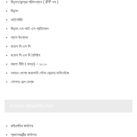
বিদ্যুৎকেন্দ্রের পরিসংখ্যান ( IPP সহ )
বিদ্যুৎ
আইনবিধি
বিদ্যুৎ এম আই এস প্রতিবেদন
গ্যাস উৎপাদন
মডেল পি এস সি
মডেল পি এস সি বৈশিষ্ট্য
কয়লা নীতি ( খসড়া) – ২০১০
নবায়ন যোগ্য জ্বালানি স্টেক হোল্ডার ডাটাবেইজ
সোলার হেল্প ডেস্ক
অন্যান্য প্রয়োজনীয় লিংক
রাষ্ট্রপতির কার্যালয়
প্রধানমন্ত্রীর কার্যালয়