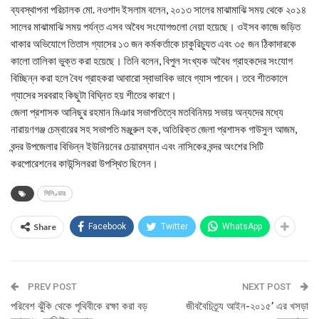
ব্যবস্থাপনা পরিচালক মো. নওশাদ ইসলাম বলেন, ২০১৩ সালের মাঝামাঝি সময় থেকে ২০১৪
সালের মাঝামাঝি সময় পর্যন্ত এসব অবৈধ সংযোগগুলো নেয়া হয়েছে। ওইসব কাজে জড়িত
থাকার অভিযোগে তিতাস গ্যাসের ১৩ জন কর্মকর্তাকে চাকুরিচ্যুত এবং ৩৫ জন ঠিকাদারকে
কালো তালিকা ভুক্ত করা হয়েছে। তিনি বলেন, বিপুল সংখ্যক অবৈধ গ্রাহকদের সংযোগ
বিচ্ছিন্ন করা হলে বৈধ গ্রাহকরা আবারো স্বাভাবিক ভাবে গ্যাস পাবেন। তবে শীতকালে
গ্যাসের সরবরাহ কিছুটা বিঘ্নিত হয় শীতের কারণে।
জেলা প্রশাসক আনিছুর রহমান মিঞার সভাপতিত্বে মতবিনিময় সভায় অন্যদের মধ্যে
নারায়ণগঞ্জ চেম্বারের সহ সভাপতি মঞ্জুরুল হক, অতিরিক্ত জেলা প্রশাসক গাউসুল আজম,
বন্দর উপজেলার বিভিন্ন ইউনিয়নের চেয়ারম্যান এবং নাসিকের বন্দর অংশের সিটি
করপোরেশনের কাউন্সিলররা উপস্থিত ছিলেন।
সিলিণ্ডার
Share
Facebook
Twitter
WhatsApp
PREV POST
NEXT POST
পরিবেশ ঝুঁকি থেকে পৃথিবীকে রক্ষা করা বড়
জীববৈচিত্র্য আইন-২০১৫’ এর খসড়া