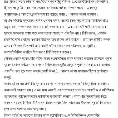
মত বিনিময় সভায় জানানো হয়, তিতাস গ্যাস ট্রান্সমিশন এণ্ড ডিস্ট্রিবিউশন কোম্পানীর
হিসেবে অনুযায়ী নারায়ণগঞ্জ জেলায় ২৩ হাজার অবৈধ সংযোগ আছে। এরমধ্যে
নারায়ণগঞ্জ-৫ আসনের বন্দর উপজেলায় রয়েছে প্রায় ১০ হাজার অবৈধ সংযোগ।
প্রধান অতিথির বক্তব্যে সেলিম ওসমান বলেন, সরকার সিদ্ধান্ত নিয়েছে আবাসিকখাতে
নতুন কোন সংযোগ দেয়া হবে না। এটা হতে পারে না। এক দেশে দুই আইন চলতে পারে না।
পুরাতন গ্রাহকরা গ্যাস পাবে আর নতুনরা পাবেই না এটা ঠিক নয়। তিনি বলেন, ভোটের
রাজনীতি করি। যাদের সংযোগ বিচ্ছিন্ন হবে তাদের ভোট হারাবো। তাই বলে রাষ্ট্রীয় সম্পদ
এভাবে নষ্ট হতে দিতে পারি না। যারাই অবৈধ ভাবে সংযোগ নিয়েছে তা স্থানীয়
জনপ্রতিনিধিরা অবহিত ছিল বলেও তিনি উল্লেখ করেন।
সেলিম ওসমান বলেন, যারা অবৈধ ভাবে সংযোগ নিয়ে গ্যাস ব্যবহার করছেন তাদেরকে গ্যাস
ব্যবহার থেকে বঞ্চিত না করে গ্যাস সিলিন্ডারে ভতুর্কীর মাধ্যমে পুনর্বাসন করা হবে। একাজে
একালীন খরচ হবে প্রায় আড়াই কোটি টাকা (১০ হাজার অবৈধ সংযোগধারীদের পুনর্বাসনে
জন্য)।
সভায় অবৈধ সংযোগ বিচ্ছিন্ন করে যে গ্যাস সাশ্রয় হবে সেগুলো বিভিন্ন মিল-কারখানায়
দেবার দাবি জানানো হয়। একই সঙ্গে আগামী এক সপ্তাহের মধ্যে বৈধ আবাসিক ও বাণিজ্যিক
গ্রাহকদের গ্যাসের সরবরাহ স্বাভাবিক করার দাবি জানান। অন্যথায় ব্যবসায়িদের নিয়ে
আন্দোলনের হুমকি দিয়ে তিনি বলেন, ভিন্ন পন্থায় মিল-কারখানার উৎপাদন স্বাভাবিক রাখতে
হলে তাতে উৎপাদন খরচ বেড়ে যায়।
বিশেষ অতিথির বক্তব্যে তিতাস গ্যাস ট্রান্সমিশন এণ্ড ডিষ্ট্রিবিউশন কোম্পানীর