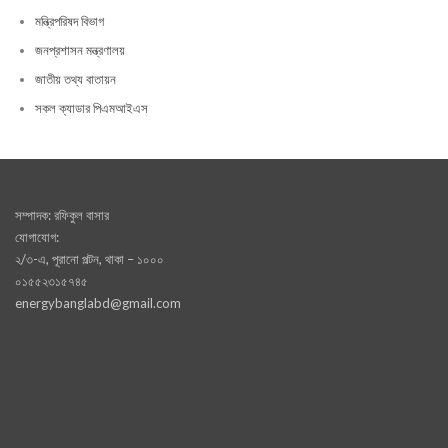
মন্ত্রিপরিষদ বিভাগ
জনপ্রশাসন মন্ত্রণালয়
জাতীয় তথ্য বাতায়ন
সকল ক্যাডার পিএমআইএস
সম্পাদক: রফিকুল বাসার
যোগাযোগ:
২/৩-এ, পূরানো পল্টন, থাকা – ১০০০
০১৫৫২৩১৫৭৪৫
energybanglabd@gmail.com