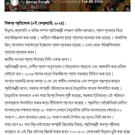
Last updated
Feb 24, 2024
By
Energy Bangla
নিজস্ব প্রতিবেদক (
৮ই ফেব্রুয়ারি, ২০২৪) :
বিদ্যুৎ, জ্বালানি ও খনিজ সম্পদ প্রতিমন্ত্রী নসরুল হামিদ বলেছেন, গ্যাস ব্যবহার নিয়ে
মহাপরিকল্পনা করা হচ্ছে। অতীতে পরিকল্পনা ছাড়া গ্যাসের ব্যবহার করা হয়েছে। আবাসিক
শিল্প, যানবাহন সবক্ষেত্রে ইচ্ছেমত গ্যাস ব্যবহার হয়েছে। এখন থেকে পরিকল্পিতভাবে
গ্যাসের ব্যবহার করব।
জাতীয় সংসদে প্রশ্ন উত্তরে তিনি একথা বলেন।
প্রতিমন্ত্রী বলেন, দেশীয় গ্যাস অনুসন্ধান ও উত্তোলন বাড়ানো এবং আমদানি করে চাহিদা
মেটানো হবে। ২০২৬ সালের মধ্যে নিরবচ্ছিন্ন গ্যাস সরবরাহ নিশ্চিত করা হবে।
সংসদে সরকারি দলের সদস্য এ কে এম শামীম ওসমানের এক সম্পূরক প্রশ্নের জবাবে
প্রতিমন্ত্রী বলেন, সরকার সাশ্রয়ী পরিবহনের জন্য বৈদ্যুতিক যানকে উৎসাহিত করছে।
বৈদ্যুতিক যানবাহন এখন সারা বিশ্বে বিপ্লব সৃষ্টি করেছে, সরকার ইতিমধ্যে এই পরিবহন
ব্যবস্থাকে উৎসাহিত করার জন্য নীতিমালা প্রণয়ন করেছে। প্রচলিত পেট্রোলিয়াম চালিত
যানবাহনের সক্ষমতা মাত্র ২০ শতাংশ যেখানে বৈদ্যুতিক চালিত যানবাহনের ক্ষেত্রে ৮০
শতাংশ। দেশে যানবাহন থেকে ১৮ শতাংশ কার্বন নির্গমন হয় বলেও তিনি জানান।
সারা দেশে ৪০ লাখ থ্রি-হুইলারের সাশ্রয়ী রিচার্জের বিষয়ে, প্রতিমন্ত্রী অবশ্য স্বীকার
করেছেন যে এই থ্রি-হুইলার রিচার্জ করার জন্য ৭০০-৮০০ মেগাওয়াট বিদ্যুত চুরি করা হচ্ছে