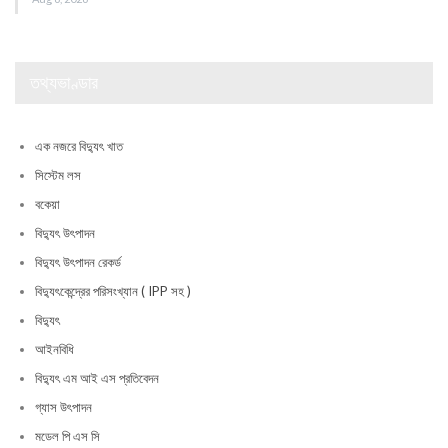
তথ্যভাণ্ডার
এক নজরে বিদ্যুৎ খাত
সিস্টেম লস
বকেয়া
বিদ্যুৎ উৎপাদন
বিদ্যুৎ উৎপাদন রেকর্ড
বিদ্যুৎকেন্দ্রের পরিসংখ্যান ( IPP সহ )
বিদ্যুৎ
আইনবিধি
বিদ্যুৎ এম আই এস প্রতিবেদন
গ্যাস উৎপাদন
মডেল পি এস সি