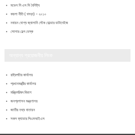
মডেল পি এস সি বৈশিষ্ট্য
কয়লা নীতি ( খসড়া) – ২০১০
নবায়ন যোগ্য জ্বালানি স্টেক হোল্ডার ডাটাবেইজ
সোলার হেল্প ডেস্ক
অন্যান্য প্রয়োজনীয় লিংক
রাষ্ট্রপতির কার্যালয়
প্রধানমন্ত্রীর কার্যালয়
মন্ত্রিপরিষদ বিভাগ
জনপ্রশাসন মন্ত্রণালয়
জাতীয় তথ্য বাতায়ন
সকল ক্যাডার পিএমআইএস