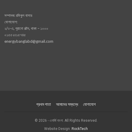
সম্পাদক: রফিকুল বাসার
যোগাযোগ:
২/৩-এ, পূরানো পল্টন, থাকা – ১০০০
০১৫৫২৩১৫৭৪৫
energybanglabd@gmail.com
প্রথম পাতা
আমাদের সম্বন্ধে
যোগাযোগ
© 2026 - এনার্জি বাংলা. All Rights Reserved.
Website Design:
RockTech