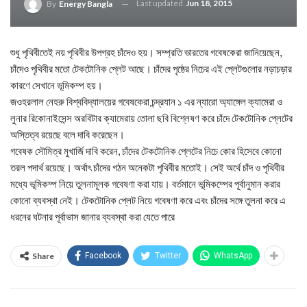
Last updated
Jun 18, 2015
By
Energy Bangla
শুধু পৃথিবীতেই নয় পৃথিবীর উপগ্রহ চাঁদেও হয়। সম্প্রতি ভারতের গবেষকেরা জানিয়েছেন,
চাঁদেও পৃথিবীর মতো টেকটোনিক প্লেট আছে। চাঁদের পৃষ্ঠের নিচের এই প্লেটগুলোর নড়াচড়ার
কারণে সেখানে ভূমিকম্প হয়।
জওহরলাল নেহরু বিশ্ববিদ্যালয়ের গবেষকেরা চন্দ্রযান ১ এর ন্যারো অ্যাঙ্গেল ক্যামেরা ও
লুনার রিকোনাইসেন্স অরবিটার ক্যামেরায় তোলা ছবি বিশ্লেষণ করে চাঁদে টেকটোনিক প্লেটের
অস্তিত্ব রয়েছে বলে দাবি করেছেন।
গবেষক সৌমিত্র মুখার্জি দাবি করেন, চাঁদের টেকটোনিক প্লেটের নিচে কোর হিসেবে কোনো
তরল পদার্থ রয়েছে। অর্থাৎ চাঁদের গঠন অনেকটা পৃথিবীর মতোই। সেই অর্থে চাঁদ ও পৃথিবীর
মধ্যে ভূমিকম্প নিয়ে তুলনামূলক গবেষণা করা যায়। বর্তমানে ভূমিকম্পের পূর্বানুমান করার
কোনো ব্যবস্থা নেই। টেকটোনিক প্লেট নিয়ে গবেষণা করে এবং চাঁদের সঙ্গে তুলনা করে এ
ধরনের ঘটনার পূর্বাভাস জানার ব্যবস্থা করা যেতে পারে
Share
Facebook
Twitter
WhatsApp