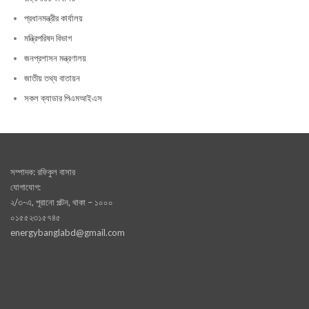
প্রধানমন্ত্রীর কার্যালয়
মন্ত্রিপরিষদ বিভাগ
জনপ্রশাসন মন্ত্রণালয়
জাতীয় তথ্য বাতায়ন
সকল ক্যাডার পিএমআইএস
সম্পাদক: রফিকুল বাসার
যোগাযোগ:
২/৩-এ, পূরানো পল্টন, থাকা – ১০০০
০১৫৫২৩১৫৭৪৫
energybanglabd@gmail.com