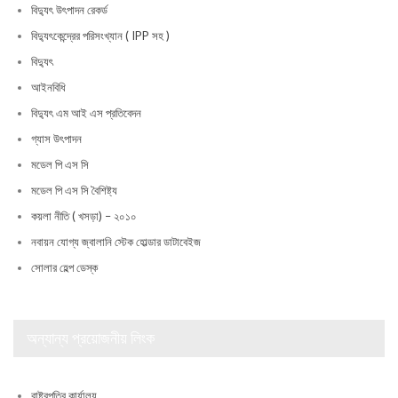
বিদ্যুৎ উৎপাদন রেকর্ড
বিদ্যুৎকেন্দ্রের পরিসংখ্যান ( IPP সহ )
বিদ্যুৎ
আইনবিধি
বিদ্যুৎ এম আই এস প্রতিবেদন
গ্যাস উৎপাদন
মডেল পি এস সি
মডেল পি এস সি বৈশিষ্ট্য
কয়লা নীতি ( খসড়া) – ২০১০
নবায়ন যোগ্য জ্বালানি স্টেক হোল্ডার ডাটাবেইজ
সোলার হেল্প ডেস্ক
অন্যান্য প্রয়োজনীয় লিংক
রাষ্ট্রপতির কার্যালয়