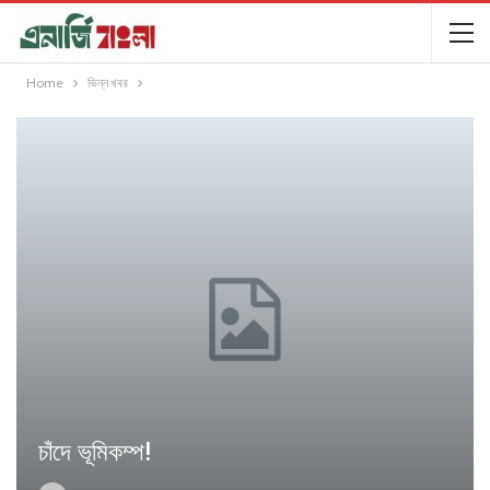
Home
ভিন্ন খবর
চাঁদে ভূমিকম্প!