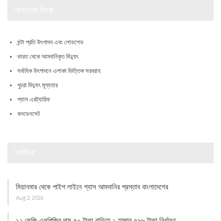
অন্যান্য লিংক
ঘন্টা প্রতি উৎপাদন এবং লোডশেড
ভারত থেকে আমদানিকৃত বিদ্যুৎ
সর্বাধিক উৎপাদনে এলাকা ভিত্তিক সরবরাহ
খুচরা বিদ্যুৎ মূল্যহার
গ্যাস এরট্যারিফ
কনডেনসেট
সর্বাধিক
মিয়ানমার থেকে পাইপ লাইনে গ্যাস আমদানির প্রস্তাব বাংলাদেশের
Aug 2, 2026
১২ কেজি এলপিজির দাম ৭০ টাকা বাড়িয়ে ১ হাজার ৫৯৮ টাকা নির্ধারণ