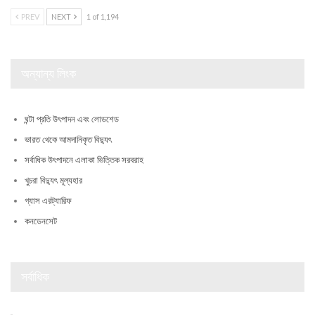
PREV
NEXT
1 of 1,194
অন্যান্য লিংক
ঘন্টা প্রতি উৎপাদন এবং লোডশেড
ভারত থেকে আমদানিকৃত বিদ্যুৎ
সর্বাধিক উৎপাদনে এলাকা ভিত্তিক সরবরাহ
খুচরা বিদ্যুৎ মূল্যহার
গ্যাস এরট্যারিফ
কনডেনসেট
সর্বাধিক