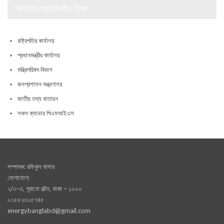
অন্যান্য প্রয়োজনীয় লিংক
রাষ্ট্রপতির কার্যালয়
প্রধানমন্ত্রীর কার্যালয়
মন্ত্রিপরিষদ বিভাগ
জনপ্রশাসন মন্ত্রণালয়
জাতীয় তথ্য বাতায়ন
সকল ক্যাডার পিএমআইএস
সম্পাদক: রফিকুল বাসার
যোগাযোগ:
২/৩-এ, পূরানো পল্টন, থাকা – ১০০০
০১৫৫২৩১৫৭৪৫
energybanglabd@gmail.com