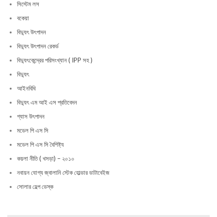
সিস্টেম লস
বকেয়া
বিদ্যুৎ উৎপাদন
বিদ্যুৎ উৎপাদন রেকর্ড
বিদ্যুৎকেন্দ্রের পরিসংখ্যান ( IPP সহ )
বিদ্যুৎ
আইনবিধি
বিদ্যুৎ এম আই এস প্রতিবেদন
গ্যাস উৎপাদন
মডেল পি এস সি
মডেল পি এস সি বৈশিষ্ট্য
কয়লা নীতি ( খসড়া) – ২০১০
নবায়ন যোগ্য জ্বালানি স্টেক হোল্ডার ডাটাবেইজ
সোলার হেল্প ডেস্ক