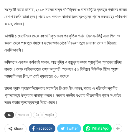
সংস্থাটি আরো জানায়, ২০১৫ সালের মধ্যে বাণিজ্যিক ও বাসাবাড়িতে ব্যবহূত গ্যাসের দামের
বেশ পরিবর্তন আনা হবে। প্রায় ৮০ শতাংশ বাসাবাড়িতে স্বল্পমূল্যে গ্যাস সরবরাহের পরিকল্পনা
রয়েছে তাদের।
আগামী ১ সেপ্টেম্বর থেকে রফতানিকৃত তরল প্রাকৃতিক গ্যাস (এলএনজি) এবং শিলা ও
কয়লা থেকে প্রস্তুত গ্যাসের দামের ওপর থেকে নিয়ন্ত্রণ তুলে নেয়ারও ঘোষণা দিয়েছে
এনডিআরসি।
কমিশনের একজন কর্মকর্তা জানান, আয় বৃদ্ধি ও বায়ুদূষণ কমায় প্রাকৃতিক গ্যাসের চাহিদা
বাড়বে। শুল্ক অধিদফতরের তথ্য অনুযায়ী, গত বছর ৫৩ বিলিয়ন কিউবিক মিটার গ্যাস
আমদানি করে চীন, যা মোট ব্যবহারের ৩০ শতাংশ।
চায়না গ্যাস অ্যাসোসিয়েশনের মহাসচিব চি জোংজিং বলেন, দামের এ পরিবর্তন স্থানীয়
গ্যাসক্ষেত্র উন্নয়নে সাহায্য করবে। সরকার নমনীয় হওয়ায় শীতকালীন গ্যাস সংকটের
সময় বাজার দ্রুত ব্যবস্থা নিতে পারবে।
গ্যাসের দাম
চীন
প্রাকৃতিক
Share
Facebook
Twitter
WhatsApp