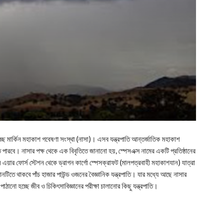
চ্ছে মার্কিন মহাকাশ গবেষণা সংস্থা (নাসা)। এসব যন্ত্রপাতি আন্তর্জাতিক মহাকাশ
 পারবে। নাসার পক্ষ থেকে এক বিবৃতিতে জানানো হয়, স্পেসএক্স নামের একটি প্রতিষ্ঠানের
াল এয়ার ফোর্স স্টেশন থেকে ড্রাগন কার্গো স্পেসক্রাফট (মালপত্রবাহী মহাকাশযান) যাত্রা
তে থাকবে পাঁচ হাজার পাউন্ড ওজনের বৈজ্ঞানিক যন্ত্রপাতি। যার মধ্যে আছে নাসার
াঠানো হচ্ছে জীব ও চিকিৎসাবিজ্ঞানের পরীক্ষা চালানোর কিছু যন্ত্রপাতি।