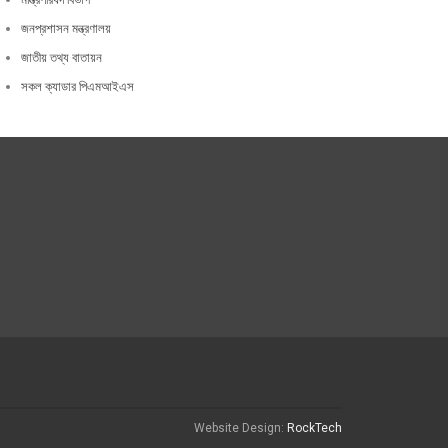
জনপ্রশাসন মন্ত্রণালয়
জাতীয় তথ্য বাতায়ন
সকল ক্যাডার পিএমআইএস
Website Design:
RockTech