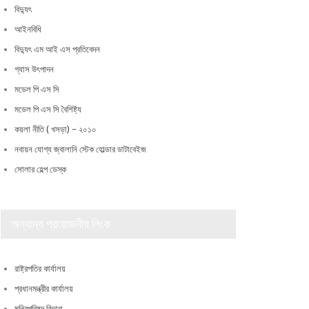
বিদ্যুৎ
আইনবিধি
বিদ্যুৎ এম আই এস প্রতিবেদন
গ্যাস উৎপাদন
মডেল পি এস সি
মডেল পি এস সি বৈশিষ্ট্য
কয়লা নীতি ( খসড়া) – ২০১০
নবায়ন যোগ্য জ্বালানি স্টেক হোল্ডার ডাটাবেইজ
সোলার হেল্প ডেস্ক
অন্যান্য প্রয়োজনীয় লিংক
রাষ্ট্রপতির কার্যালয়
প্রধানমন্ত্রীর কার্যালয়
মন্ত্রিপরিষদ বিভাগ