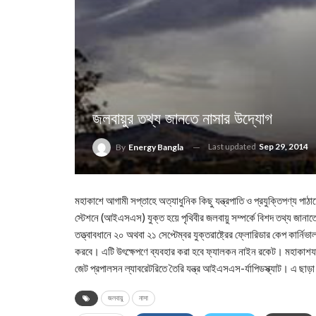
জলবায়ুর তথ্য জানতে নাসার উদ্যোগ
Last updated
Sep 29, 2014
By
Energy Bangla
মহাকাশে আগামী সপ্তাহে অত্যাধুনিক কিছু যন্ত্রপাতি ও প্রযুক্তিপণ্য পাঠা
স্টেশনে (আইএসএস) যুক্ত হয়ে পৃথিবীর জলবায়ু সম্পর্কে বিশদ তথ্য জানাতে
তত্ত্বাবধানে ২০ অথবা ২১ সেপ্টেম্বর যুক্তরাষ্ট্রের ফ্লোরিডার কেপ কার্নিভ
করবে। এটি উৎক্ষেপণে ব্যবহার করা হবে ফ্যালকন নাইন রকেট। মহাকাশযানটি
জেট প্রপালসন ল্যাবরেটরিতে তৈরি যন্ত্র আইএসএস-র্যাপিডস্ক্যাট। এ ছাড়া প
জলবায়ু
নাসা