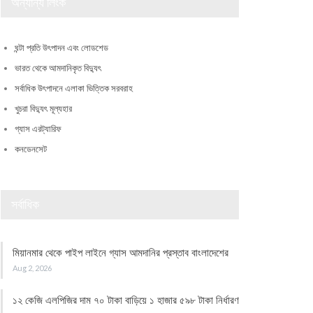
অন্যান্য লিংক
ঘন্টা প্রতি উৎপাদন এবং লোডশেড
ভারত থেকে আমদানিকৃত বিদ্যুৎ
সর্বাধিক উৎপাদনে এলাকা ভিত্তিক সরবরাহ
খুচরা বিদ্যুৎ মূল্যহার
গ্যাস এরট্যারিফ
কনডেনসেট
সর্বাধিক
মিয়ানমার থেকে পাইপ লাইনে গ্যাস আমদানির প্রস্তাব বাংলাদেশের
Aug 2, 2026
১২ কেজি এলপিজির দাম ৭০ টাকা বাড়িয়ে ১ হাজার ৫৯৮ টাকা নির্ধারণ