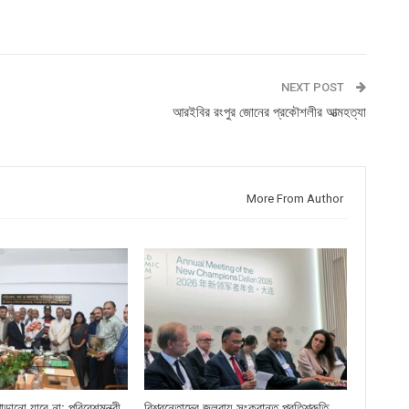
NEXT POST
আরইবির রংপুর জোনের প্রকৌশলীর আত্মহত্যা
More From Author
ড়ানো যাবে না: পরিবেশমন্ত্রী
বিশ্বনেতাদের জলবায়ু সংক্রান্ত প্রতিশ্রুতি