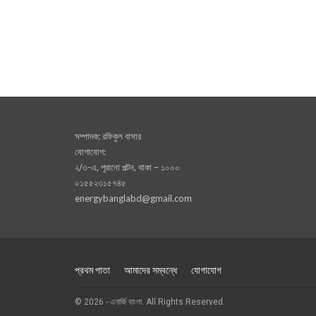
সম্পাদক: রফিকুল বাসার
যোগাযোগ:
২/৩-এ, পূরানো পল্টন, থাকা – ১০০০
০১৫৫২৩১৫৭৪৫
energybanglabd@gmail.com
প্রথম পাতা
আমাদের সম্বন্ধে
যোগাযোগ
© 2026 - এনার্জি বাংলা. All Rights Reserved.